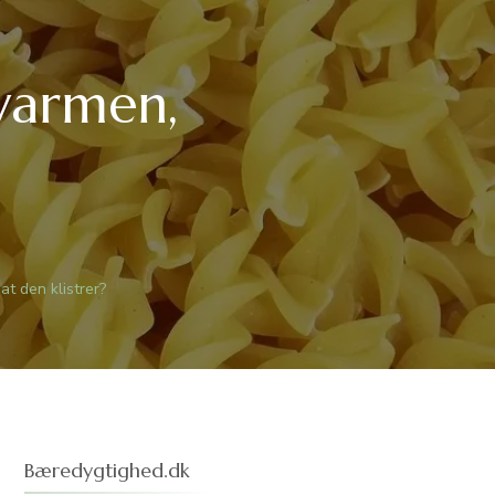
varmen,
?
t den klistrer?
Bæredygtighed.dk