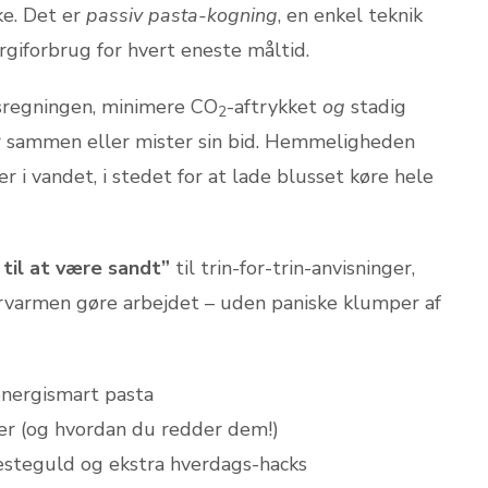
ke. Det er
passiv pasta-kogning
, en enkel teknik
rgiforbrug for hvert eneste måltid.
gasregningen, minimere CO
-aftrykket
og
stadig
2
er sammen eller mister sin bid. Hemmeligheden
r i vandet, i stedet for at lade blusset køre hele
 til at være sandt”
til trin-for-trin-anvisninger,
tervarmen gøre arbejdet – uden paniske klumper af
 energismart pasta
ber (og hvordan du redder dem!)
 resteguld og ekstra hverdags-hacks