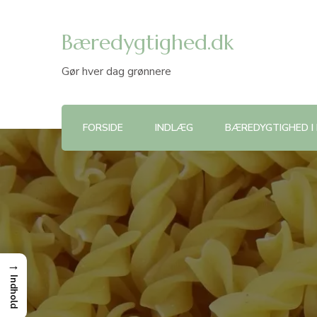
Bæredygtighed.dk
Gør hver dag grønnere
FORSIDE
INDLÆG
BÆREDYGTIGHED I
→
Indhold