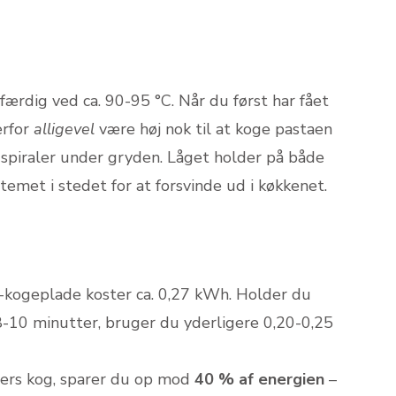
ærdig ved ca. 90-95 °C. Når du først har fået
erfor
alligevel
være høj nok til at koge pastaen
 spiraler under gryden. Låget holder på både
temet i stedet for at forsvinde ud i køkkenet.
el-kogeplade koster ca. 0,27 kWh. Holder du
8-10 minutter, bruger du yderligere 0,20-0,25
ters kog, sparer du op mod
40 % af energien
–