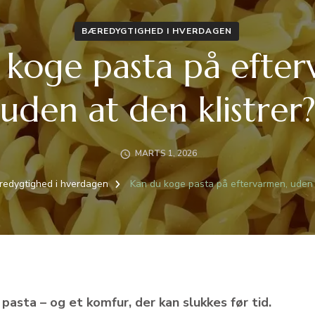
BÆREDYGTIGHED I HVERDAGEN
 koge pasta på efter
uden at den klistrer
MARTS 1, 2026
edygtighed i hverdagen
Kan du koge pasta på eftervarmen, uden a
asta – og et komfur, der kan slukkes før tid.