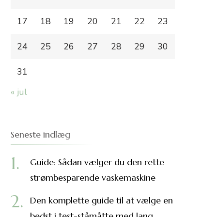
17
18
19
20
21
22
23
24
25
26
27
28
29
30
31
« jul
Seneste indlæg
Guide: Sådan vælger du den rette
strømbesparende vaskemaskine
Den komplette guide til at vælge en
bedst i test-ståmåtte med lang