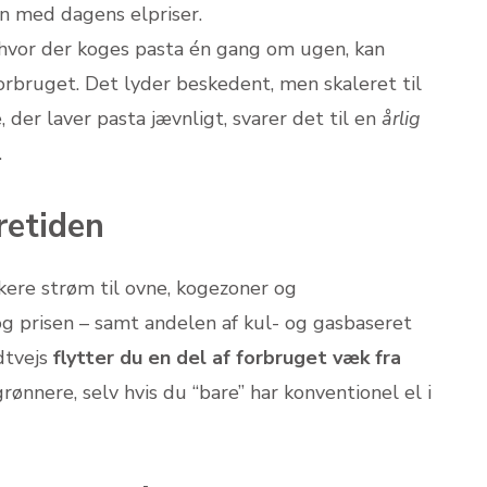
on med dagens elpriser.
 hvor der koges pasta én gang om ugen, kan
rbruget. Det lyder beskedent, men skaleret til
der laver pasta jævnligt, svarer det til en
årlig
.
retiden
kere strøm til ovne, kogezoner og
og prisen – samt andelen af kul- og gasbaseret
dtvejs
flytter du en del af forbruget væk fra
grønnere, selv hvis du “bare” har konventionel el i