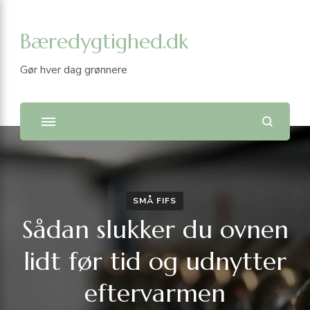
Bæredygtighed.dk
Gør hver dag grønnere
SMÅ FIFS
Sådan slukker du ovnen
lidt før tid og udnytter
eftervarmen