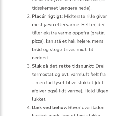
tids­skemaet længere nede).
Placér rigtigt:
Midterste rille giver
mest jævn eftervarme. Retter, der
tåler ekstra varme oppefra (gratin,
pizza), kan stå et hak højere, mens
brød og stege trives midt-til-
nederst.
Sluk på det rette tidspunkt:
Drej
termostat og evt. varmluft
helt
fra
– men lad lyset blive slukket (det
afgiver også lidt varme). Hold lågen
lukket.
Dæk ved behov:
Bliver overfladen
hurtigt mørk, læg et løst stykke