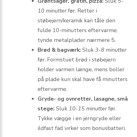
Grøntsager, gratin, pizza:
Sluk
5-
10 minutter
før. Retter i
støbejern/keramik kan tåle den
fulde 10-minutters eftervarme;
tynde metalplader nærmere 5.
Brød & bagværk:
Sluk
3-8 minutter
før. Formstuet brød i støbejern
holder varmen længe, mens boller
på plade kun skal have få minutters
eftervarme.
Gryde- og ovnretter, lasagne, små
stege:
Sluk
10-15 minutter
før.
Tykke vægge i en jerngryde eller
ildfast fad virker som bonusbatteri.