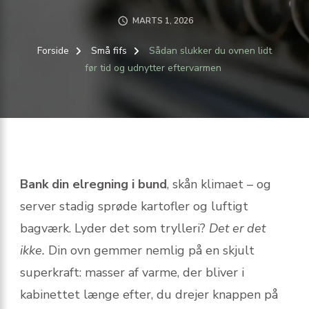
MARTS 1, 2026
Forside
Små fifs
Sådan slukker du ovnen lidt
før tid og udnytter eftervarmen
Bank din elregning i bund
, skån klimaet – og
server stadig sprøde kartofler og luftigt
bagværk. Lyder det som trylleri?
Det er det
ikke.
Din ovn gemmer nemlig på en skjult
superkraft: masser af varme, der bliver i
kabinettet længe efter, du drejer knappen på