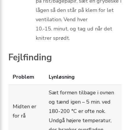
på rist/bagepapir, sæt en grydeske i
lågen så den står på klem for let
ventilation. Vend hver
10.-15. minut, og tag ud når det
knitrer sprødt.
Fejlfinding
Problem
Lynløsning
Sæt formen tilbage i ovnen
og tænd igen – 5 min. ved
Midten er
180-200 °C er ofte nok.
for rå
Undgå højere temperatur,
der branker overfladen.