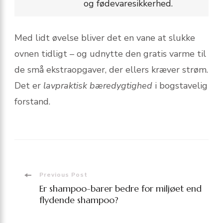
og fødevaresikkerhed.
Med lidt øvelse bliver det en vane at slukke
ovnen tidligt – og udnytte den gratis varme til
de små ekstraopgaver, der ellers kræver strøm.
Det er
lavpraktisk bæredygtighed
i bogstavelig
forstand.
Post
Previous Post
Er shampoo-barer bedre for miljøet end
Navigation
flydende shampoo?