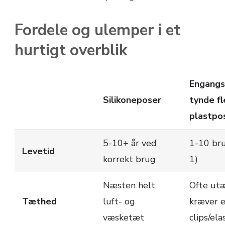
Fordele og ulemper i et
hurtigt overblik
Engangs
Silikoneposer
tynde f
plastpo
5-10+ år ved
1-10 bru
Levetid
korrekt brug
1)
Næsten helt
Ofte utæ
Tæthed
luft- og
kræver e
væsketæt
clips/ela