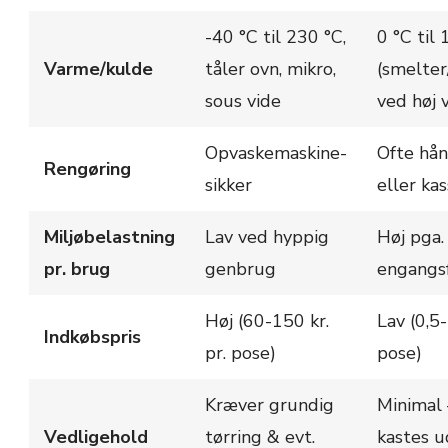
-40 °C til 230 °C,
0 °C til
Varme/kulde
tåler ovn, mikro,
(smelter
sous vide
ved høj 
Opvaskemaskine-
Ofte hån
Rengøring
sikker
eller ka
Miljøbelastning
Lav ved hyppig
Høj pga.
pr. brug
genbrug
engangs
Høj (60-150 kr.
Lav (0,5-
Indkøbspris
pr. pose)
pose)
Kræver grundig
Minimal 
Vedligehold
tørring & evt.
kastes u