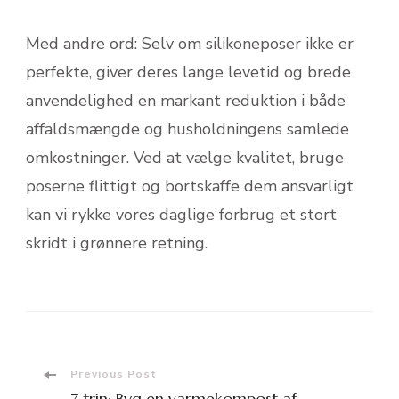
Med andre ord: Selv om silikoneposer ikke er
perfekte, giver deres lange levetid og brede
anvendelighed en markant reduktion i både
affalds­mængde og husholdningens samlede
omkostninger. Ved at vælge kvalitet, bruge
poserne flittigt og bortskaffe dem ansvarligt
kan vi rykke vores daglige forbrug et stort
skridt i grønnere retning.
Post
Previous Post
7 trin: Byg en varmekompost af