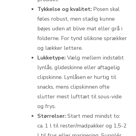
Tykkelse og kvalitet:
Posen skal
føles robust, men stadig kunne
bøjes uden at blive mat eller grå i
folderne. For tynd silikone sprækker
og lækker lettere.
Lukketype:
Vælg mellem indstøbt
lynlås, glideskinne eller aftagelig
clipskinne. Lynlåsen er hurtig til
snacks, mens clipskinnen ofte
slutter mest lufttæt til sous-vide
og frys.
Størrelser:
Start med mindst to:
ca. 1 l til rester/madpakker og 1,5-2
l til frys eller marinering. Supplér