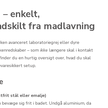
 – enkelt,
adskilt fra madlavning
ken avanceret laboratoriegrej eller dyre
økkenredskaber – som
ikke
længere skal i kontakt
der du en hurtig oversigt over, hvad du skal
evaresikkert setup.
e
tfrit stål eller emalje)
n bevæge sig frit i badet. Undgå aluminium, da