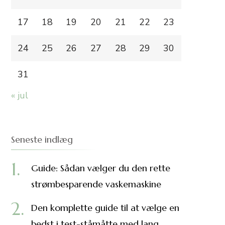
17
18
19
20
21
22
23
24
25
26
27
28
29
30
31
« jul
Seneste indlæg
Guide: Sådan vælger du den rette
strømbesparende vaskemaskine
Den komplette guide til at vælge en
bedst i test-ståmåtte med lang