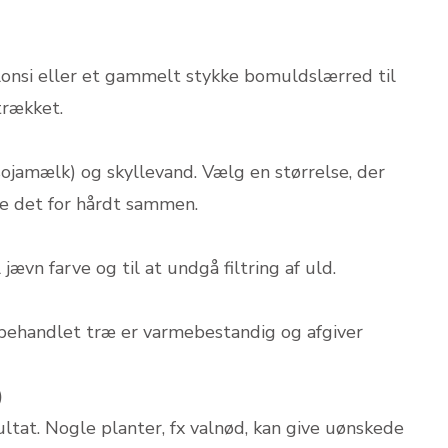
ylonsi eller et gammelt stykke bomuldslærred til
trækket.
sojamælk) og skyllevand. Vælg en størrelse, der
e det for hårdt sammen.
ævn farve og til at undgå filtring af uld.
 ubehandlet træ er varmebestandig og afgiver
)
ltat. Nogle planter, fx valnød, kan give uønskede