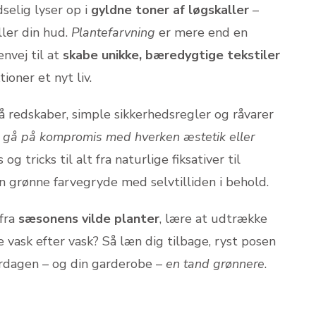
dselig lyser op i
gyldne toner af løgskaller
–
ller din hud.
Plantefarvning
er mere end en
envej til at
skabe unikke, bæredygtige tekstiler
ioner et nyt liv.
få redskaber, simple sikkerhedsregler og råvarer
 gå på kompromis med hverken æstetik eller
 og tricks til alt fra naturlige fiksativer til
den grønne farvegryde med selvtilliden i behold.
 fra
sæsonens vilde planter
, lære at udtrække
e vask efter vask? Så læn dig tilbage, ryst posen
rdagen – og din garderobe –
en tand grønnere
.