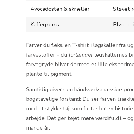
Avocadosten & skræller
Støvet r
Kaffegrums
Blød bei
Farver du f.eks. en T-shirt i løgskaller fra 
farvestoffer – du
forlænger
løgskallernes b
farvegryde bliver dermed et lille eksperiment
plante til pigment.
Samtidig giver den håndværksmæssige proces
bogstavelige forstand: Du ser farven trækk
med et stykke tøj, som fortæller en histori
arbejde. Det gør tøjet mere værdifuldt – og 
mange år.