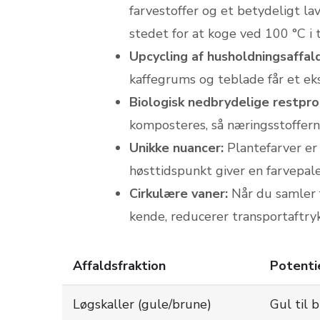
farvestoffer og et betydeligt la
stedet for at koge ved 100 °C i t
Upcycling af husholdningsaffald
kaffegrums og teblade får et eks
Biologisk nedbrydelige restpro
komposteres, så næringsstofferne
Unikke nuancer:
Plantefarver er 
høsttidspunkt giver en farvepale
Cirkulære vaner:
Når du samler f
kende, reducerer transport­aftryk
Affaldsfraktion
Potenti
Løgskaller (gule/brune)
Gul til 