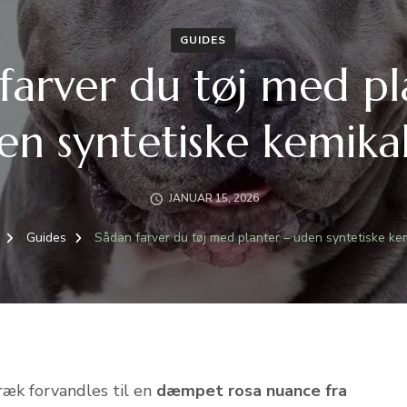
GUIDES
farver du tøj med pl
en syntetiske kemikal
JANUAR 15, 2026
Guides
Sådan farver du tøj med planter – uden syntetiske kem
ræk forvandles til en
dæmpet rosa nuance fra