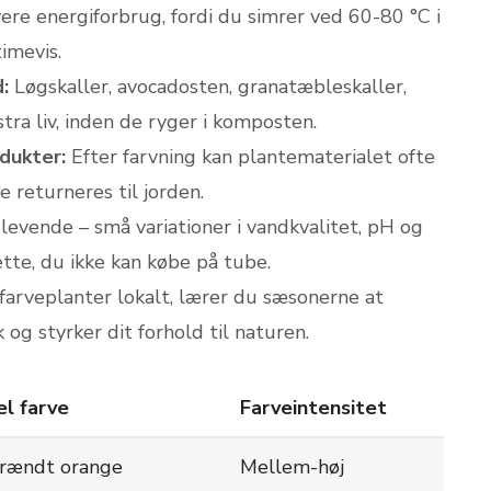
vere energiforbrug, fordi du simrer ved 60-80 °C i
imevis.
:
Løgskaller, avocadosten, granatæbleskaller,
tra liv, inden de ryger i komposten.
dukter:
Efter farvning kan plantematerialet ofte
 returneres til jorden.
levende – små variationer i vandkvalitet, pH og
tte, du ikke kan købe på tube.
arveplanter lokalt, lærer du sæsonerne at
 og styrker dit forhold til naturen.
el farve
Farveintensitet
brændt orange
Mellem-høj