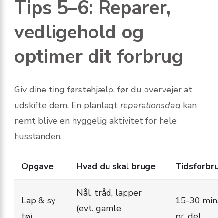
Tips 5–6: Reparer,
vedligehold og
optimer dit forbrug
Giv dine ting førstehjælp, før du overvejer at
udskifte dem. En planlagt
reparationsdag
kan
nemt blive en hyggelig aktivitet for hele
husstanden.
Opgave
Hvad du skal bruge
Tidsforbr
Nål, tråd, lapper
Lap & sy
15-30 min
(evt. gamle
tøj
pr. del