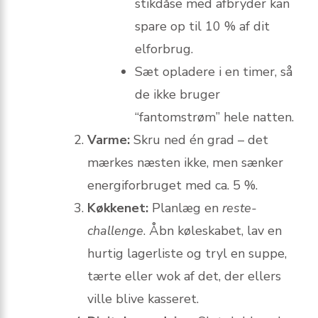
stikdåse med afbryder kan
spare op til 10 % af dit
elforbrug.
Sæt opladere i en timer, så
de ikke bruger
“fantomstrøm” hele natten.
Varme:
Skru ned én grad – det
mærkes næsten ikke, men sænker
energiforbruget med ca. 5 %.
Køkkenet:
Planlæg en
reste-
challenge
. Åbn køleskabet, lav en
hurtig lagerliste og tryl en suppe,
tærte eller wok af det, der ellers
ville blive kasseret.