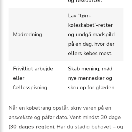
og ressourcer.
Lav “tøm-
køleskabet”-retter
Madredning
og undgå madspild
på en dag, hvor der
ellers købes mest.
Frivilligt arbejde
Skab mening, mød
eller
nye mennesker og
fællesspisning
skru op for glæden.
Når en købetrang opstår, skriv varen på en
ønskeliste
og påfør dato. Vent mindst 30 dage
(
30-dages-reglen
). Har du stadig behovet – og