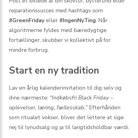
Post et billede af din skovtur, byttefund eller
reparationssucces med hashtags som
#GreenFriday
eller
#IngenNyTing
. Når
algoritmerne fyldes med bæredygtige
fortællinger, skubber vi kollektivt på for
mindre forbrug.
Start en ny tradition
Lav en årlig kalender­invitation til dig selv og
dine nærmeste:
“Indkøbsfri Black Friday –
oplevelser, læring, fællesskab.”
Efterhånden
som ritualet vokser, bliver det lettere at sige
nej til lynudsalg og ja til langtidsholdbar værdi.