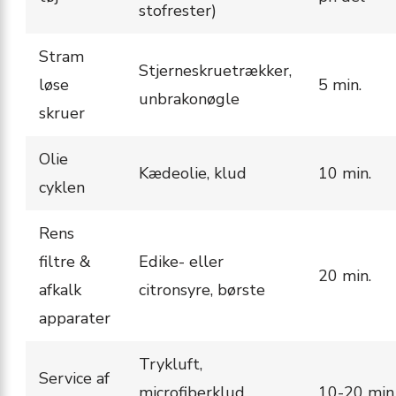
stofrester)
Stram
Stjerneskruetrækker,
løse
5 min.
unbrakonøgle
skruer
Olie
Kædeolie, klud
10 min.
cyklen
Rens
filtre &
Edike- eller
20 min.
afkalk
citronsyre, børste
apparater
Trykluft,
Service af
microfiberklud,
10-20 min