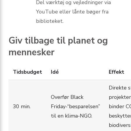
Del værktøj og vejledninger via
YouTube eller lånte bøger fra
biblioteket.
Giv tilbage til planet og
mennesker
Tidsbudget
Idé
Effekt
Direkte s
Overfør Black
projekter
30 min.
Friday-“besparelsen”
binder C
til en klima-NGO.
beskytte
biodivers