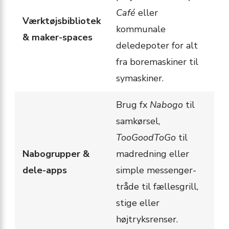
Café
eller
Værktøjsbibliotek
kommunale
& maker-spaces
deledepoter for alt
fra boremaskiner til
symaskiner.
Brug fx
Nabogo
til
samkørsel,
TooGoodToGo
til
Nabogrupper &
madredning eller
dele-apps
simple messenger-
tråde til fællesgrill,
stige eller
højtryksrenser.