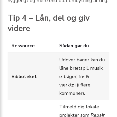
hyggeligt og mere end blot ombytning af ting.
Tip 4 – Lån, del og giv
videre
Ressource
Sådan gør du
Udover bøger kan du
låne brætspil, musik,
Biblioteket
e-bøger, frø &
værktøj (i flere
kommuner).
Tilmeld dig lokale
projekter som
Repair