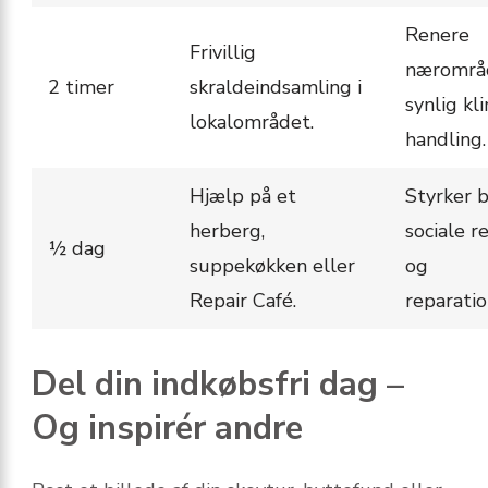
Renere
Frivillig
nærområ
2 timer
skraldeindsamling i
synlig kl
lokalområdet.
handling.
Hjælp på et
Styrker 
herberg,
sociale r
½ dag
suppekøkken eller
og
Repair Café.
reparatio
Del din indkøbsfri dag –
Og inspirér andre