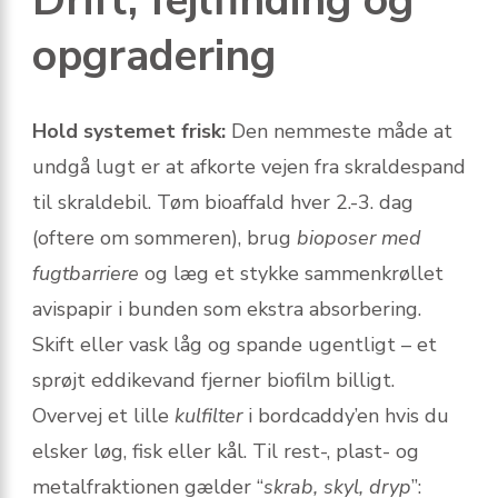
Drift, fejlfinding og
opgradering
Hold systemet frisk:
Den nemmeste måde at
undgå lugt er at afkorte vejen fra skraldespand
til skraldebil. Tøm bioaffald hver 2.-3. dag
(oftere om sommeren), brug
bioposer med
fugtbarriere
og læg et stykke sammenkrøllet
avispapir i bunden som ekstra absorbering.
Skift eller vask låg og spande ugentligt – et
sprøjt eddikevand fjerner biofilm billigt.
Overvej et lille
kulfilter
i bordcaddy’en hvis du
elsker løg, fisk eller kål. Til rest-, plast- og
metalfraktionen gælder “
skrab, skyl, dryp
”: