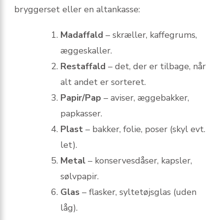
bryggerset eller en altankasse:
Madaffald
– skræller, kaffegrums,
æggeskaller.
Restaffald
– det, der er tilbage, når
alt andet er sorteret.
Papir/Pap
– aviser, æggebakker,
papkasser.
Plast
– bakker, folie, poser (skyl evt.
let).
Metal
– konservesdåser, kapsler,
sølvpapir.
Glas
– flasker, syltetøjsglas (uden
låg).