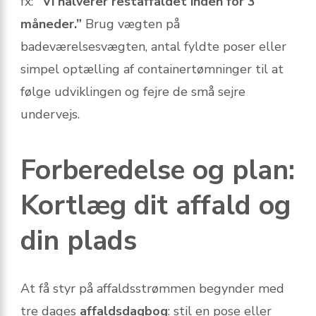
fx:
“Vi halverer restaffaldet inden for 3
måneder.”
Brug vægten på
badeværelsesvægten, antal fyldte poser eller
simpel optælling af containertømninger til at
følge udviklingen og fejre de små sejre
undervejs.
Forberedelse og plan:
Kortlæg dit affald og
din plads
At få styr på affaldsstrømmen begynder med
tre dages
affaldsdagbog
: stil en pose eller