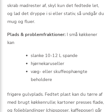
skrab madrester af, skyl kun det fedtede let,
og lad det dryppe i si eller stativ, så undgår du
mug og fluer.
Plads & problemfraktioner:
I små køkkener
kan
slanke 10-12 L spande
hjørnekaruseller
væg- eller skuffeophængte
beholdere
frigøre gulvplads. Fedtet plast kan du tørre af
med brugt køkkenrulle; kartoner presses flade,
og
folieblandinger
(chipsposer, kaffeposer) går