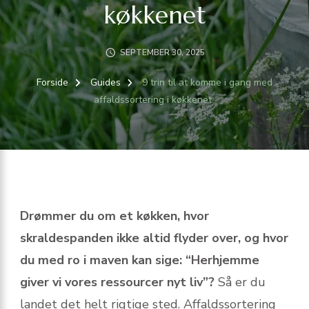
køkkenet
SEPTEMBER 30, 2025
Forside
Guides
9 trin til at komme i gang med
affaldssortering i køkkenet
Drømmer du om et køkken, hvor
skraldespanden ikke altid flyder over, og hvor
du med ro i maven kan sige: “Herhjemme
giver vi vores ressourcer nyt liv”?
Så er du
landet det helt rigtige sted. Affaldssortering