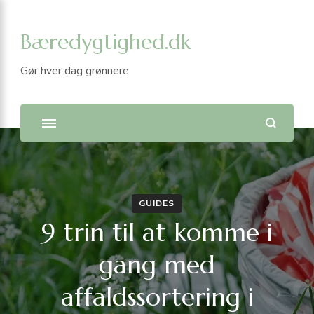
Bæredygtighed.dk
Gør hver dag grønnere
GUIDES
9 trin til at komme i
gang med
affaldssortering i