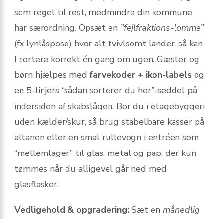
som regel til rest, medmindre din kommune
har særordning. Opsæt en
”fejlfraktions-lomme”
(fx lynlåspose) hvor alt tvivlsomt lander, så kan
I sortere korrekt én gang om ugen. Gæster og
børn hjælpes med
farvekoder + ikon-labels
og
en 5-linjers “sådan sorterer du her”-seddel på
indersiden af skabslågen. Bor du i etagebyggeri
uden kælder/skur, så brug stabelbare kasser på
altanen eller en smal rullevogn i entréen som
“mellemlager” til glas, metal og pap, der kun
tømmes når du alligevel går ned med
glasflasker.
Vedligehold & opgradering:
Sæt en
månedlig