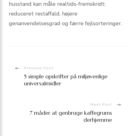
husstand kan måle realtids-fremskridt:
reduceret restaffald, højere
genanvendelsesgrad og færre fejlsorteringer.
Post
Previous Post
5 simple opskrifter på miljøvenlige
Navigation
universalmidler
Next Post
7 måder at genbruge kaffegrums
derhjemme