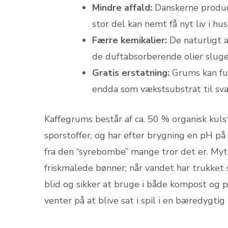
Mindre affald:
Danskerne produc
stor del kan nemt få nyt liv i hu
Færre kemikalier:
De naturligt a
de duftabsorberende olier sluge
Gratis erstatning:
Grums kan fu
endda som vækstsubstrat til sv
Kaffegrums består af ca. 50 % organisk kuls
sporstoffer, og har efter brygning en pH på
fra den “syrebombe” mange tror det er. My
friskmalede bønner; når vandet har trukket 
blid og sikker at bruge i både kompost og po
venter på at blive sat i spil i en bæredygtig