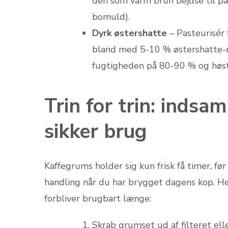
den som varm brun bejdse til pap
bomuld).
Dyrk østershatte
– Pasteurisér f
bland med 5-10 % østershatte-m
fugtigheden på 80-90 % og høst
Trin for trin: indsa
sikker brug
Kaffegrums holder sig kun frisk få timer, fø
handling når du har brygget dagens kop. H
forbliver brugbart længe:
Skrab grumset ud af filteret ell