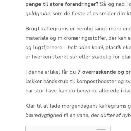
penge til store forandringer?
Så kig ned i 
guldgrube
, som de fleste af os smider direk
Brugt kaffegrums er nemlig langt mere end 
materiale og mikronæringsstoffer, der kan 
og lugtfjernere –
helt uden kemi, plastik el
er hverken stærkt sur eller skadelig for pla
I denne artikel får du
7 overraskende og p
lækker håndskrub til kompostbooster og sva
har stor have, kan du begynde allerede i dag
Klar til at lade morgendagens kaffegrums g
bæredygtighed til en vane, der dufter af nyb