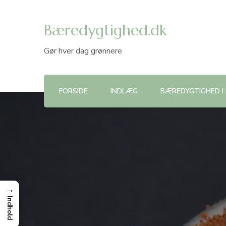
Bæredygtighed.dk
Gør hver dag grønnere
FORSIDE
INDLÆG
BÆREDYGTIGHED I
→
Indhold