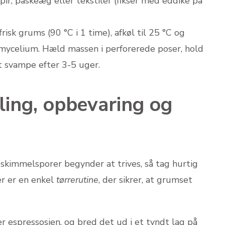
ir, påskeæg eller tekstiler (fikser med eddike på
risk grums (90 °C i 1 time), afkøl til 25 °C og
ycelium. Hæld massen i perforerede poser, hold
 svampe efter 3-5 uger.
mling, opbevaring og
r skimmelsporer begynder at trives, så tag hurtig
er er en enkel
tørre­rutine
, der sikrer, at grumset
er espressosien, og bred det ud i et tyndt lag på