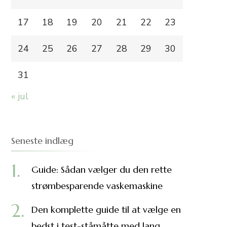
17
18
19
20
21
22
23
24
25
26
27
28
29
30
31
« jul
Seneste indlæg
Guide: Sådan vælger du den rette
strømbesparende vaskemaskine
Den komplette guide til at vælge en
bedst i test-ståmåtte med lang