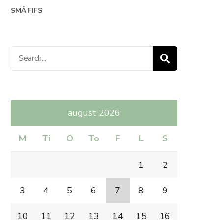
SMÅ FIFS
Search
for:
august 2026
M
Ti
O
To
F
L
S
1
2
3
4
5
6
7
8
9
10
11
12
13
14
15
16