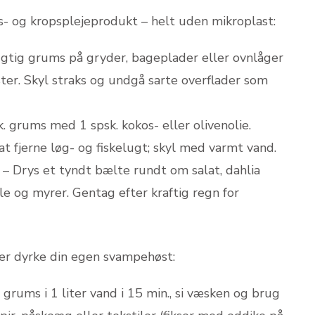
- og kropsplejeprodukt – helt uden mikroplast:
gtig grums på gryder, bageplader eller ovnlåger
ter. Skyl straks og undgå sarte overflader som
. grums med 1 spsk. kokos- eller olivenolie.
t fjerne løg- og fiskelugt; skyl med varmt vand.
– Drys et tyndt bælte rundt om salat, dahlia
le og myrer. Gentag efter kraftig regn for
ller dyrke din egen svampehøst:
 grums i 1 liter vand i 15 min., si væsken og brug