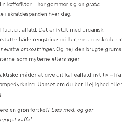
din kaffefilter – her gemmer sig en
gratis
te i skraldespanden hver dag.
fugtigt affald. Det er fyldt med organisk
erstatte både rengøringsmidler, engangsskrubber
ler ekstra omkostninger
. Og nej, den brugte grums
nterne, som myterne ellers siger.
raktiske måder
at give dit kaffeaffald nyt liv – fra
mpedyrkning. Uanset om du bor i lejlighed eller
.
øre en grøn forskel?
Læs med, og gør
rygget kaffe!