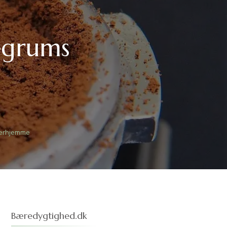
egrums
derhjemme
Bæredygtighed.dk