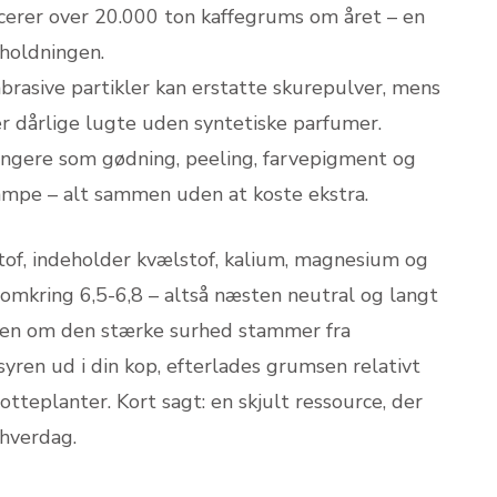
erer over 20.000 ton kaffegrums om året – en
sholdningen.
brasive partikler kan erstatte skurepulver, mens
r dårlige lugte uden syntetiske parfumer.
ngere som gødning, peeling, farvepigment og
ampe – alt sammen uden at koste ekstra.
tof, indeholder kvælstof, kalium, magnesium og
 omkring 6,5-6,8 – altså næsten neutral og langt
ten om den stærke surhed stammer fra
syren ud i din kop, efterlades grumsen relativt
tteplanter. Kort sagt: en skjult ressource, der
 hverdag.