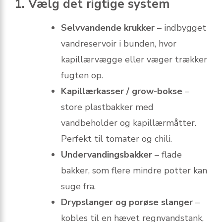
1. Vælg det rigtige system
Selvvandende krukker
– indbygget
vandreservoir i bunden, hvor
kapillær­vægge eller væger trækker
fugten op.
Kapillærkasser / grow-bokse
–
store plastbakker med
vandbeholder og kapillærmåtter.
Perfekt til tomater og chili.
Undervandingsbakker
– flade
bakker, som flere mindre potter kan
suge fra.
Drypslanger og porøse slanger
–
kobles til en hævet regnvandstank,