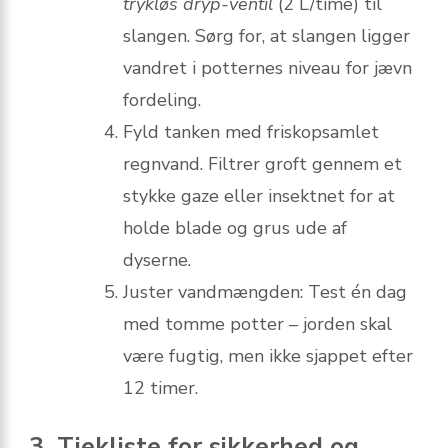
trykløs dryp-ventil
(2 L/time) til
slangen. Sørg for, at slangen ligger
vandret i potternes niveau for jævn
fordeling.
Fyld tanken med friskopsamlet
regnvand. Filtrer groft gennem et
stykke gaze eller insektnet for at
holde blade og grus ude af
dyserne.
Juster vandmængden: Test én dag
med tomme potter – jorden skal
være fugtig, men ikke sjappet efter
12 timer.
3. Tjekliste for sikkerhed og