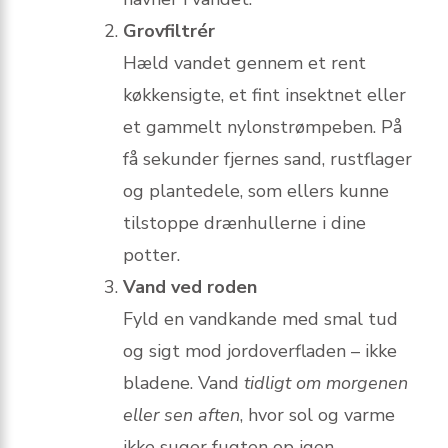
Grovfiltrér
Hæld vandet gennem et rent
køkkensigte, et fint insektnet eller
et gammelt nylonstrømpeben. På
få sekunder fjernes sand, rustflager
og plantedele, som ellers kunne
tilstoppe drænhullerne i dine
potter.
Vand ved roden
Fyld en vandkande med smal tud
og sigt mod jordoverfladen – ikke
bladene. Vand
tidligt om morgenen
eller sen aften
, hvor sol og varme
ikke suger fugten op igen.