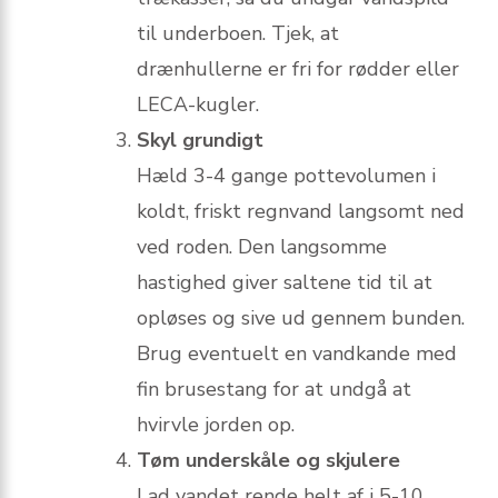
til underboen. Tjek, at
drænhullerne er fri for rødder eller
LECA-kugler.
Skyl grundigt
Hæld 3-4 gange pottevolumen i
koldt, friskt regnvand langsomt ned
ved roden. Den langsomme
hastighed giver saltene tid til at
opløses og sive ud gennem bunden.
Brug eventuelt en vandkande med
fin bruse­stang for at undgå at
hvirvle jorden op.
Tøm underskåle og skjulere
Lad vandet rende helt af i 5-10