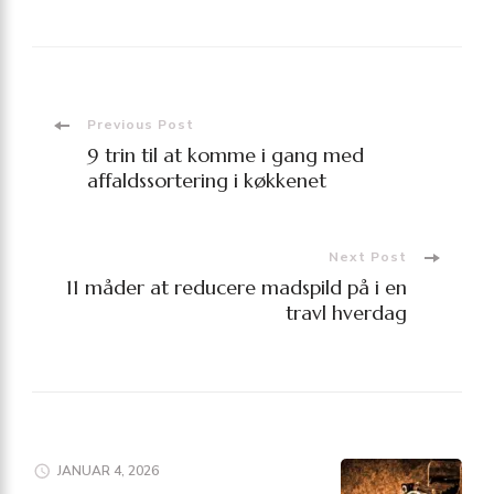
Post
Previous Post
9 trin til at komme i gang med
Navigation
affaldssortering i køkkenet
Next Post
11 måder at reducere madspild på i en
travl hverdag
JANUAR 4, 2026