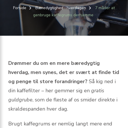
Forside
Bæredygtighed i hverdagen
7 måder at
genbruge kaffegrums derhjemme
Drømmer du om en mere bæredygtig
hverdag, men synes, det er svært at finde tid
og penge til store forandringer?
Så kig ned i
din kaffefilter – her gemmer sig en
gratis
guldgrube
, som de fleste af os smider direkte i
skraldespanden hver dag.
Brugt kaffegrums er nemlig langt mere end