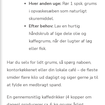
Hver anden uge:
Rør 1 spsk. grums
i opvaskesæben som naturligt
skuremiddel.
Efter behov:
Lav en hurtig
håndskrub af lige dele olie og
kaffegrums, når der lugter af løg
eller fisk.
Har du selv for lidt grums, så spørg naboen,
kontorkøkkenet eller din lokale café – de fleste
smider flere kilo ud dagligt og siger gerne ja til
at fylde en medbragt spand.
En gennemsnitlig kaffedrikker (4 kopper om
dagen) producerer ca. 6 kg grums årligt.