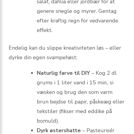
salat, dahlia eller jordbær for at
genere snegle og myrer. Gentag
efter kraftig regn for vedvarende
effekt.
Endelig kan du slippe kreativiteten løs – eller
dyrke din egen svampehøst:
Naturlig farve til DIY
– Kog 2 dl
grums i 1 liter vand i 15 min., si
væsken og brug den som varm
brun bejdse til papir, påskeæg eller
tekstiler (fikser med eddike på
bomuld).
Dyrk østershatte
– Pasteurisér