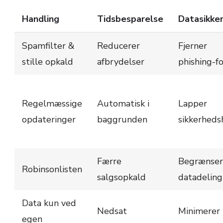
Handling
Tidsbesparelse
Datasikke
Spamfilter &
Reducerer
Fjerner
stille opkald
afbrydelser
phishing-f
Regelmæssige
Automatisk i
Lapper
opdateringer
baggrunden
sikkerheds
Færre
Begrænser
Robinsonlisten
salgsopkald
datadeling
Data kun ved
Nedsat
Minimerer
egen