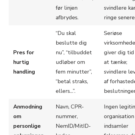
før linjen
svindlere ka
afbrydes.
ringe senere
“Du skal
Seriøse
beslutte dig
virksomhede
Pres for
nu”, “tilbuddet
giver dig tid 
hurtig
udløber om
at tænke;
handling
fem minutter”,
svindlere le
“betal straks,
af forhasted
ellers…”.
beslutninger
Anmodning
Navn, CPR-
Ingen legiti
om
nummer,
organisation
personlige
NemID/MitID-
indsamler