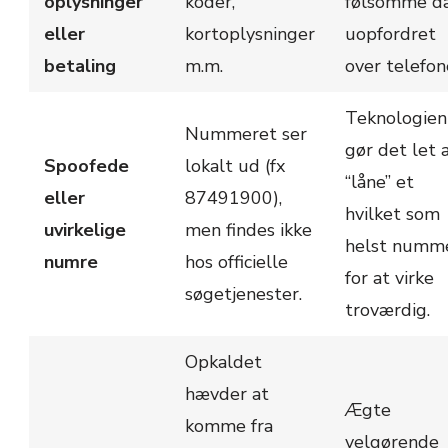
oplysninger
koder,
følsomme d
eller
kortoplysninger
uopfordret
betaling
m.m.
over telefon
Teknologien
Nummeret ser
gør det let 
Spoofede
lokalt ud (fx
“låne” et
eller
87491900),
hvilket som
uvirkelige
men findes ikke
helst numm
numre
hos officielle
for at virke
søgetjenester.
troværdig.
Opkaldet
hævder at
Ægte
komme fra
velgørende