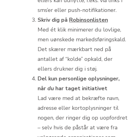
ellers kan udnytte, f.eks. via links i
sms’er eller push-notifikationer.
Skriv dig på
Robinsonlisten
Med ét klik minimerer du lovlige,
men uønskede markedsføringskald.
Det skærer mærkbart ned på
antallet af “kolde” opkald, der
ellers drukner dig i støj.
Del kun personlige oplysninger,
når
du
har taget initiativet
Lad være med at bekræfte navn,
adresse eller kortoplysninger til
nogen, der ringer dig op uopfordret
– selv hvis de påstår at være fra