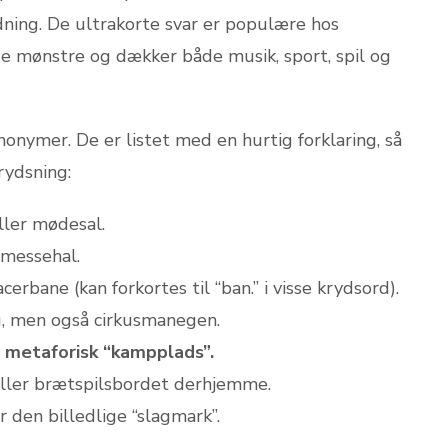
ing. De ultrakorte svar er populære hos
ge mønstre og dækker både musik, sport, spil og
nymer. De er listet med en hurtig forklaring, så
rydsning:
ller mødesal.
 messehal.
acerbane (kan forkortes til “ban.” i visse krydsord).
g, men også cirkusmanegen.
r metaforisk “kampplads”.
eller brætspilsbordet derhjemme.
 den billedlige “slagmark”.