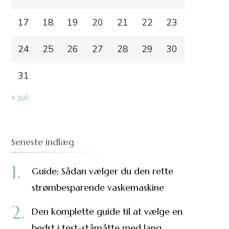
17
18
19
20
21
22
23
24
25
26
27
28
29
30
31
« jul
Seneste indlæg
Guide: Sådan vælger du den rette
strømbesparende vaskemaskine
Den komplette guide til at vælge en
bedst i test-ståmåtte med lang