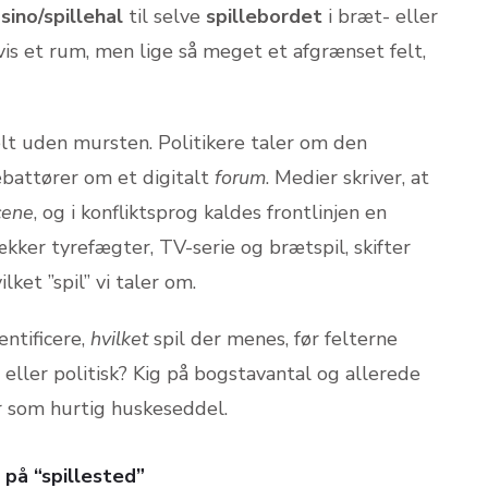
sino/spillehal
til selve
spillebordet
i bræt- eller
vis et rum, men lige så meget et afgrænset felt,
t uden mursten. Politikere taler om den
ebattører om et digitalt
forum
. Medier skriver, at
cene
, og i konfliktsprog kaldes frontlinjen en
ker tyrefægter, TV-serie og brætspil, skifter
lket ”spil” vi taler om.
entificere,
hvilket
spil der menes, før felterne
 eller politisk? Kig på bogstavantal og allerede
 som hurtig huskeseddel.
på “spillested”