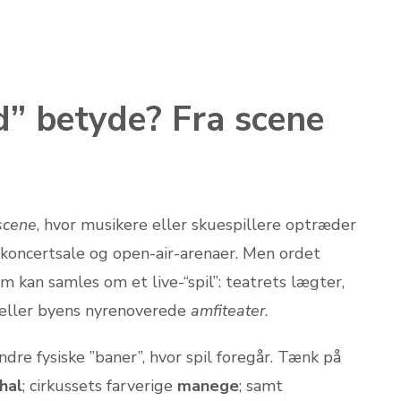
d” betyde? Fra scene
scene
, hvor musikere eller skuespillere optræder
e koncertsale og open-air-arenaer. Men ordet
m kan samles om et live-“spil”: teatrets lægter,
 eller byens nyrenoverede
amfiteater
.
re fysiske ”baner”, hvor spil foregår. Tænk på
shal
; cirkussets farverige
manege
; samt