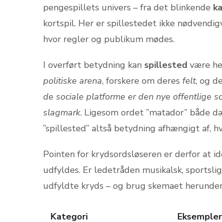
pengespillets univers – fra det blinkende
ka
kortspil. Her er spillestedet ikke nødvendig
hvor regler og publikum mødes.
I overført betydning kan
spillested
være hel
politiske arena
, forskere om deres
felt
, og d
de sociale platforme er den nye offentlige s
slagmark
. Ligesom ordet ”matador” både dæk
”spillested” altså betydning afhængigt af, hvi
Pointen for krydsordsløseren er derfor at id
udfyldes. Er ledetråden musikalsk, sportslig
udfyldte kryds – og brug skemaet herunder
Kategori
Eksempler 