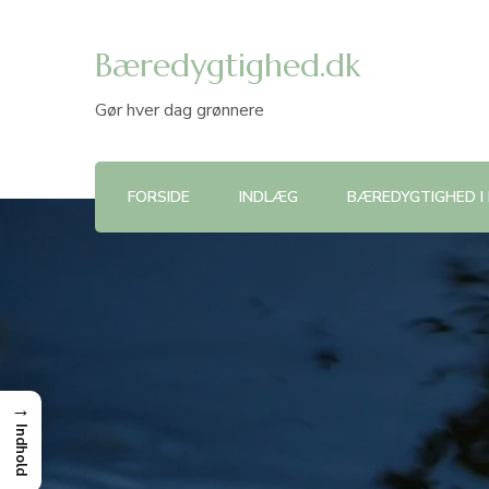
Bæredygtighed.dk
Gør hver dag grønnere
FORSIDE
INDLÆG
BÆREDYGTIGHED I
→
Indhold