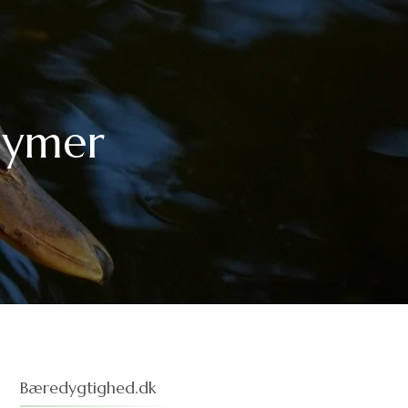
nymer
Bæredygtighed.dk