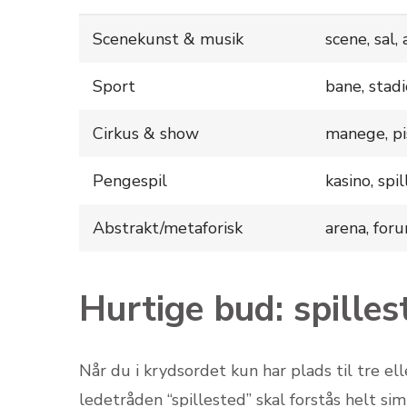
Scenekunst & musik
scene, sal,
Sport
bane, stadio
Cirkus & show
manege, pis
Pengespil
kasino, spi
Abstrakt/metaforisk
arena, foru
Hurtige bud: spille
Når du i krydsordet kun har plads til tre ell
ledetråden “spillested” skal forstås helt si