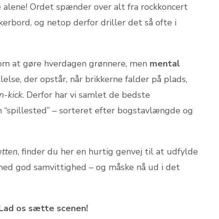
 alene! Ordet spænder over alt fra rockkoncert
erbord, og netop derfor driller det så ofte i
om at gøre hverdagen grønnere, men
mental
lelse, der opstår, når brikkerne falder på plads,
n-kick
. Derfor har vi samlet de bedste
n “spillested” – sorteret efter bogstavlængde og
etten
, finder du her en hurtig genvej til at udfylde
 med god samvittighed – og måske nå ud i det
Lad os sætte scenen!