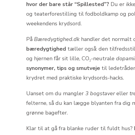
hvor der bare står “Spillested”?
Du er ikke
og teaterforestilling til fodboldkamp og pok
weekendens krydsord.
På
Bæredygtighed.dk
handler det normalt 
bæredygtighed
tæller også: den tilfredsstil
og hjernen får sit lille, CO₂-neutrale
dopami
synonymer, tips og smutveje
til ledetråde
krydret med praktiske krydsords-hacks.
Uanset om du mangler
3 bogstaver
eller
tr
felterne, så du kan lægge blyanten fra dig
grønne bagefter.
Klar til at gå fra blanke ruder til fuldt hus?