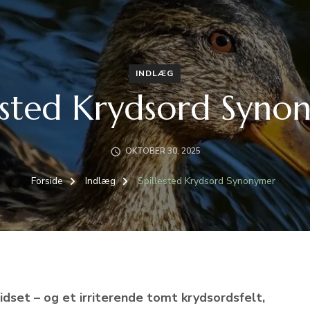
INDLÆG
lested Krydsord Syno
OKTOBER 30, 2025
Forside
Indlæg
Spillested Krydsord Synonymer
idset – og et irriterende tomt krydsordsfelt,