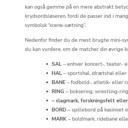
kan også gemme på en mere abstrakt betydn
krydsordsløseren, fordi de passer ind i man
symbolsk “scene-sætning”.
Nedenfor finder du de mest brugte mini-syno
du kan vurdere, om de matcher din øvrige k
SAL
– enhver koncert-, teater- e
HAL
– sportshal, idrætshal eller
BANE
– fodbold-, atletik- eller r
RING
– boksering, wrestling-rin
– slagmark, forskningsfelt elle
BORD
– spillebord på kasinoet 
MARK
– boldmark, ridebane eller