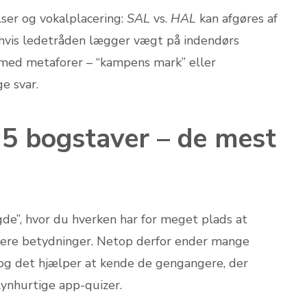
lser og vokalplacering:
SAL
vs.
HAL
kan afgøres af
 hvis ledetråden lægger vægt på indendørs
r med metaforer – “kampens mark” eller
ge svar.
 5 bogstaver – de mest
e”, hvor du hverken har for meget plads at
på flere betydninger. Netop derfor ender mange
, og det hjælper at kende de gengangere, der
ynhurtige app-quizer.