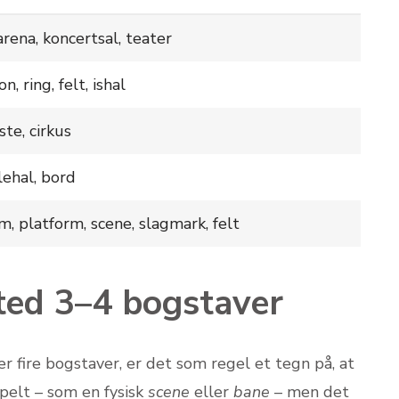
 arena, koncertsal, teater
n, ring, felt, ishal
te, cirkus
llehal, bord
m, platform, scene, slagmark, felt
sted 3–4 bogstaver
er fire bogstaver, er det som regel et tegn på, at
mpelt – som en fysisk
scene
eller
bane
– men det