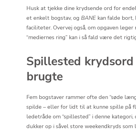
Husk at tjekke dine krydsende ord for ende
et enkelt bogstav, og
BANE
kan falde bort,
faciliteter. Overvej også, om opgaven lege
“mediernes ring” kan i så fald være det rigti
Spillested krydsord
brugte
Fem bogstaver rammer ofte den “søde længd
spilde – eller for lidt til at kunne spille 
ledetråde om “spillested” i denne kategori
dukker op i såvel store weekendkryds som l