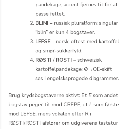
pandekage; accent fjernes tit for at
passe feltet.
BLINI
– russisk pluralform; singular
“blin” er kun 4 bogstaver.
LEFSE
– norsk, oftest med kartoffel
og smør-sukkerfyld.
RØSTI
/
ROSTI
– schweizisk
kartoffelpandekage; Ø→OE-skift
ses i engelsksprogede diagrammer.
Brug krydsbogstaverne aktivt: Et
E
som andet
bogstav peger tit mod CREPE, et
L
som første
mod LEFSE, mens vokalen efter R i
RØSTI/ROSTI afslører om udgiverens tastatur