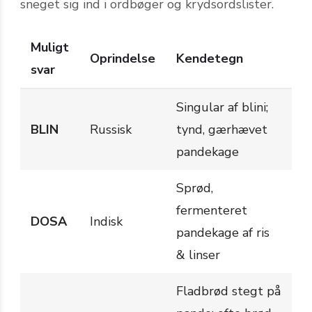
sneget sig ind i ordbøger og krydsordslister.
Muligt
Oprindelse
Kendetegn
svar
Singular af blini;
BLIN
Russisk
tynd, gærhævet
pandekage
Sprød,
fermenteret
DOSA
Indisk
pandekage af ris
& linser
Fladbrød stegt på