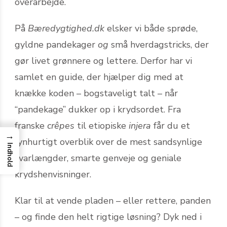
overarbejde.
På
Bæredygtighed.dk
elsker vi både sprøde,
gyldne pandekager
og
små hverdags­tricks, der
gør livet grønnere og lettere. Derfor har vi
samlet en guide, der hjælper dig med at
knække koden – bogstaveligt talt – når
“pandekage” dukker op i krydsordet. Fra
franske
crêpes
til etiopiske
injera
får du et
→
lynhurtigt overblik over de mest sandsynlige
Indhold
svarlængder, smarte genveje og geniale
krydshenvisninger.
Klar til at vende pladen – eller rettere, panden
– og finde den helt rigtige løsning? Dyk ned i