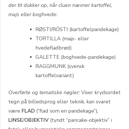
der tit dukker op, når cluen nævner kartoffel,
majs eller boghvede:
RØSTI/RÖSTI (kartoffelpandekage)
TORTILLA (majs- eller
hvedefladbrød)
GALETTE (boghvede-pandekage)
RAGGMUNK (svensk
kartoffelvariant)
Overførte og tematiske nøgler:
Viser krydsordet
tegn på billedsprog eller teknik, kan svaret
være
FLAD
(“flad som en pandekage”),
LINSE
/
OBJEKTIV
(tyndt “pancake-objektiv” i