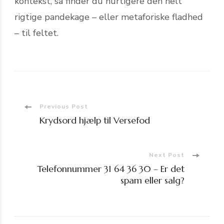
kontekst, så finder du hurtigere den helt
rigtige pandekage – eller metaforiske fladhed
– til feltet.
Post
Previous Post
Krydsord hjælp til Versefod
Navigation
Next Post
Telefonnummer 31 64 36 30 – Er det
spam eller salg?