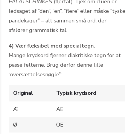
PALATSCHINKEN
(flertal). Tjek om cluen er
ledsaget af “den”, “en”, “flere” eller måske “tyske
pandekager” – alt sammen små ord, der
afslører grammatisk tal.
4) Vær fleksibel med specialtegn.
Mange krydsord fjerner diakritiske tegn for at
passe felterne. Brug derfor denne lille
“oversættelsesnøgle”:
Original
Typisk krydsord
Æ
AE
Ø
OE