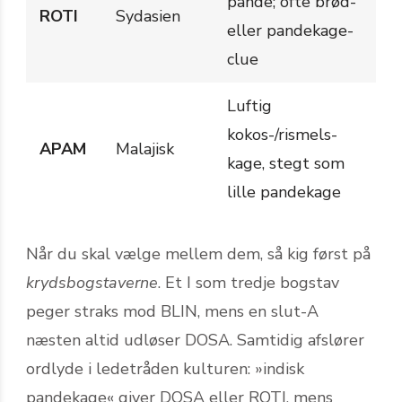
pande; ofte brød-
ROTI
Sydasien
eller pandekage-
clue
Luftig
kokos-/rismels­
APAM
Malajisk
kage, stegt som
lille pandekage
Når du skal vælge mellem dem, så kig først på
krydsbogstaverne
. Et I som tredje bogstav
peger straks mod BLIN, mens en slut-A
næsten altid udløser DOSA. Samtidig afslører
ordlyde i ledetråden kulturen: »indisk
pandekage« giver DOSA eller ROTI, mens