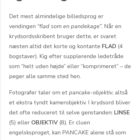
Det mest almindelige billedsprog er
vendingen
“flad som en pandekage”
. Når en
krydsordsskribent bruger dette, er svaret
næsten altid det korte og kontante
FLAD
(4
bogstaver). Kig efter supplerende ledetråde
som “helt uden højde” eller “komprimeret” – de
peger alle samme sted hen.
Fotografer taler om et
pancake-objektiv
, altså
et ekstra tyndt kamerobjektiv. I krydsord bliver
det ofte reduceret til selve genstanden:
LINSE
(5) eller
OBJEKTIV
(8). Er cluen
engelsksproget, kan PANCAKE alene stå som