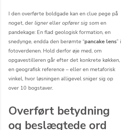
I den overførte boldgade kan en clue pege på
noget, der
ligner
eller
opfører sig som
en
pandekage: En flad geologisk formation, en
snedynge, endda den berømte “
pancake lens
” i
foto­verdenen. Hold derfor øje med, om
opgave­stilleren går efter det konkrete køkken,
en geografisk reference – eller en metaforisk
vinkel, hvor løsningen alligevel sniger sig op
over 10 bogstaver.
Overført betydning
og beslægtede ord