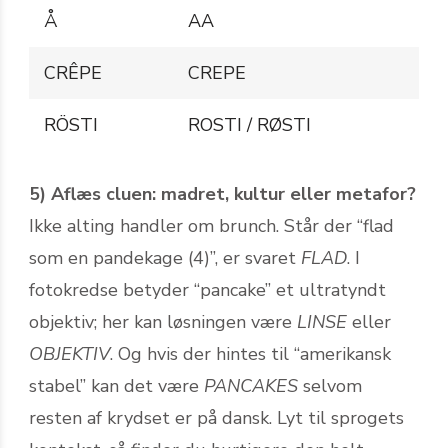
Å
AA
CRÊPE
CREPE
RÖSTI
ROSTI / RØSTI
5) Aflæs cluen: madret, kultur eller metafor?
Ikke alting handler om brunch. Står der “flad
som en pandekage (4)”, er svaret
FLAD
. I
fotokredse betyder “pancake” et ultratyndt
objektiv; her kan løsningen være
LINSE
eller
OBJEKTIV
. Og hvis der hintes til “amerikansk
stabel” kan det være
PANCAKES
selvom
resten af krydset er på dansk. Lyt til sprogets