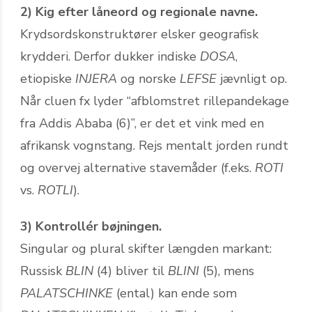
2) Kig efter låneord og regionale navne.
Krydsordskonstruktører elsker geografisk
krydderi. Derfor dukker indiske
DOSA
,
etiopiske
INJERA
og norske
LEFSE
jævnligt op.
Når cluen fx lyder “afblomstret rillepandekage
fra Addis Ababa (6)”, er det et vink med en
afrikansk vognstang. Rejs mentalt jorden rundt
og overvej alternative stavemåder (f.eks.
ROTI
vs.
ROTLI
).
3) Kontrollér bøjningen.
Singular og plural skifter længden markant:
Russisk
BLIN
(4) bliver til
BLINI
(5), mens
PALATSCHINKE
(ental) kan ende som