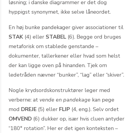
løsning; i danske diagrammer er det dog
hyppigst synonymet, ikke selve låneordet.
En høj bunke pandekager giver associationer til
STAK
(4) eller
STABEL
(6). Begge ord bruges
metaforisk om stablede genstande –
dokumenter, tallerkener eller hvad som helst
der kan ligge oven på hinanden. Tjek om
ledetråden nævner “bunker”, “lag” eller “skiver”.
Nogle krydsordskonstruktører leger med
verberne: at
vende en pandekage
kan pege
mod
DREJE
(5) eller
FLIP
(4, eng.). Selv ordet
OMVEND
(6) dukker op, især hvis cluen antyder
“180° rotation”. Her er det igen konteksten –