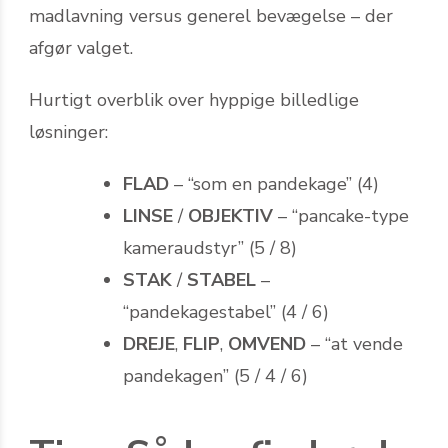
madlavning versus generel bevægelse – der
afgør valget.
Hurtigt overblik over hyppige billedlige
løsninger:
FLAD
– “som en pandekage” (4)
LINSE
/
OBJEKTIV
– “pancake-type
kameraudstyr” (5 / 8)
STAK
/
STABEL
–
“pandekagestabel” (4 / 6)
DREJE
,
FLIP
,
OMVEND
– “at vende
pandekagen” (5 / 4 / 6)