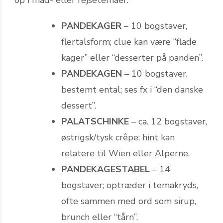
PANDEKAGER
– 10 bogstaver,
flertals­form; clue kan være “flade
kager” eller “desserter på panden”.
PANDEKAGEN
– 10 bogstaver,
bestemt ental; ses fx i “den danske
dessert”.
PALATSCHINKE
– ca. 12 bogstaver,
østrigsk/tysk crêpe; hint kan
relatere til Wien eller Alperne.
PANDEKAGESTABEL
– 14
bogstaver; optræder i temakryds,
ofte sammen med ord som sirup,
brunch eller “tårn”.