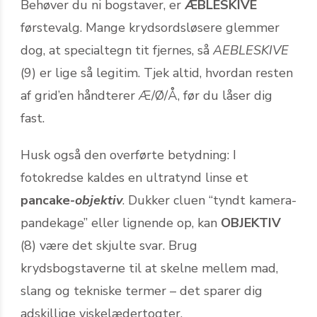
Behøver du ni bogstaver, er
ÆBLESKIVE
førstevalg. Mange krydsordsløsere glemmer
dog, at specialtegn tit fjernes, så
AEBLESKIVE
(9) er lige så legitim. Tjek altid, hvordan resten
af grid’en håndterer Æ/Ø/Å, før du låser dig
fast.
Husk også den overførte betydning: I
fotokredse kaldes en ultratynd linse et
pancake-
objektiv
. Dukker cluen “tyndt kamera-
pandekage” eller lignende op, kan
OBJEKTIV
(8) være det skjulte svar. Brug
krydsbogstaverne til at skelne mellem mad,
slang og tekniske termer – det sparer dig
adskillige viskelædertogter.