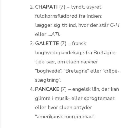
CHAPATI
(7) – tyndt, usyret
fuldkornsfladbrød fra Indien;
lægger sig tit ind, hvor der står
C-H
eller
…ATI
.
GALETTE
(7) – fransk
boghvedepandekage fra Bretagne;
tjek især, om cluen nævner
“boghvede”, “Bretagne” eller “crêpe-
slægtning”.
PANCAKE
(7) – engelsk lån, der kan
glimre i musik- eller sprogtemaer,
eller hvor cluen antyder
“amerikansk morgenmad”.