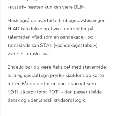
»russisk« næsten kun kan være BLIN.
Husk også de overførte firebogstavsløsninger.
FLAD
kan dukke op, hvis cluen spiller på
talemåden »flad som en pandekage«, og i
temakryds kan STAK (»pandekagestabel«)
være et lumskt svar.
Endelig bør du være fleksibel med stavemåde:
æ, ø og specialtegn pryder sjældent de korte
felter. Får du derfor en dansk variant som
RØTI, så prøv først RO
T
I – den passer i både
dansk og udenlandsk krydsordslogik.