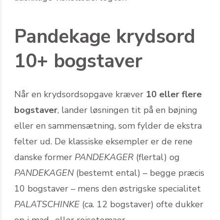
Pandekage krydsord
10+ bogstaver
Når en krydsords­opgave kræver
10 eller flere
bogstaver
, lander løsningen tit på en bøjning
eller en sammensætning, som fylder de ekstra
felter ud. De klassiske eksempler er de rene
danske former
PANDEKAGER
(flertal) og
PANDEKAGEN
(bestemt ental) – begge præcis
10 bogstaver – mens den østrigske specialitet
PALATSCHINKE
(ca. 12 bogstaver) ofte dukker
op i mad- eller rejsetemaer.