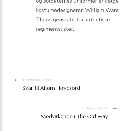
og soldaternes uniformer er ifølge
kostume­designeren William Ware
Theiss genskabt fra autentiske
regimentslister.
Post
Previous Post
Svar til Ahorn i krydsord
Navigation
Next Post
Medvirkende i The Old Way