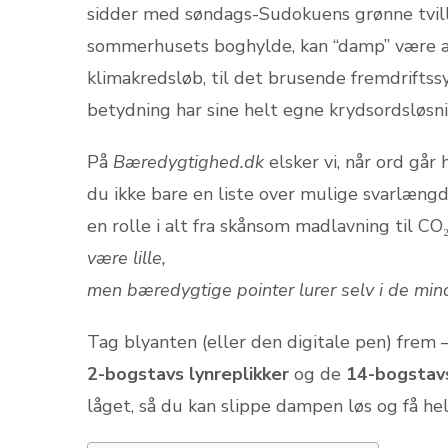
sidder med søndags-Sudokuens grønne tvill
sommerhusets boghylde, kan “damp” være al
klimakredsløb, til det brusende fremdrift
betydning har sine helt egne krydsordsløsni
På
Bæredygtighed.dk
elsker vi, når ord går
du ikke bare en liste over mulige svarlængd
en rolle i alt fra skånsom madlavning til CO₂-
være lille,
men bæredygtige pointer lurer selv i de mind
Tag blyanten (eller den digitale pen) frem
2-bogstavs lynreplikker
og de
14-bogstav
låget, så du kan slippe dampen løs og få he