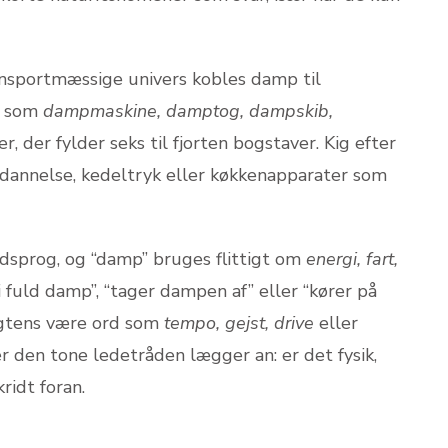
ransportmæssige univers kobles damp til
er som
dampmaskine, damptog, dampskib,
der fylder seks til fjorten bogstaver. Kig efter
annelse, kedeltryk eller køkkenapparater som
dsprog, og “damp” bruges flittigt om
energi, fart,
 fuld damp”, “tager dampen af” eller “kører på
agtens være ord som
tempo, gejst, drive
eller
er den tone ledetråden lægger an: er det fysik,
ridt foran.