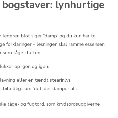
bogstaver: lynhurtige
 lederen blot siger “damp” og du kun har to
lange forklaringer – løsningen skal ramme essensen
 som tåge i luften.
dukker op igen og igen:
avning eller en tændt stearinlys.
s billedligt om “det, der damper af”.
siske tåge- og fugtord, som krydsordsudgiverne