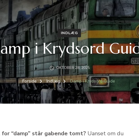
INDLÆG
amp i Krydsord Gui
OKTOBER 28, 2025
Forside
Indlæg
Damp i Krydsord Guide
et for “damp” står gabende tomt?
Uanset om du