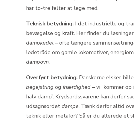
har to-tre felter at lege med.
Teknisk betydning:
I det industrielle og t
bevægelse og kraft. Her finder du løsning
dampkedel
– ofte længere sammensætninger, 
ledetråde om gamle lokomotiver, energiomd
dampovn
.
Overført betydning:
Danskerne elsker bille
begejstring
og
ihærdighed
– vi “kommer op i
halv damp”. Krydsordssvarene kan derfor s
udsagnsordet
dampe
. Tænk derfor altid ov
teknik eller metafor? Så er du allerede et sk