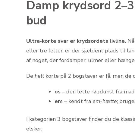
Damp krydsord 2–3 
bud
Ultra-korte svar er krydsordets livline.
Når
eller tre felter, er der sjældent plads til 
af noget, der fordamper, ulmer eller hænger
De
helt
korte på 2 bogstaver er få, men de 
os
– den lette røgdunst fra madl
em
– kendt fra
em-hætte
; bruge
I kategorien 3 bogstaver finder du de klas
elsker: