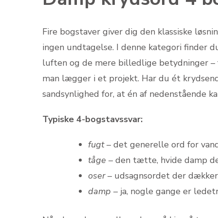
Fire bogstaver giver dig den klassiske løsn
ingen undtagelse. I denne kategori finder d
luften og de mere billedlige betydninger – f
man lægger i et projekt. Har du ét krydsend
sandsynlighed for, at én af nedenstående ka
Typiske 4-bogstavssvar:
fugt
– det generelle ord for vand 
tåge
– den tætte, hvide damp de
oser
– udsagnsordet der dækker 
damp
– ja, nogle gange er ledetr