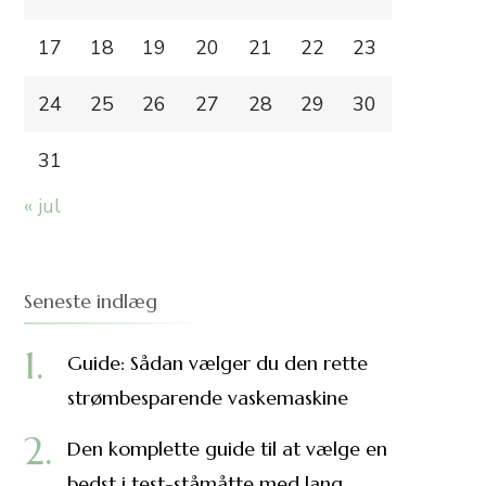
17
18
19
20
21
22
23
24
25
26
27
28
29
30
31
« jul
Seneste indlæg
Guide: Sådan vælger du den rette
strømbesparende vaskemaskine
Den komplette guide til at vælge en
bedst i test-ståmåtte med lang