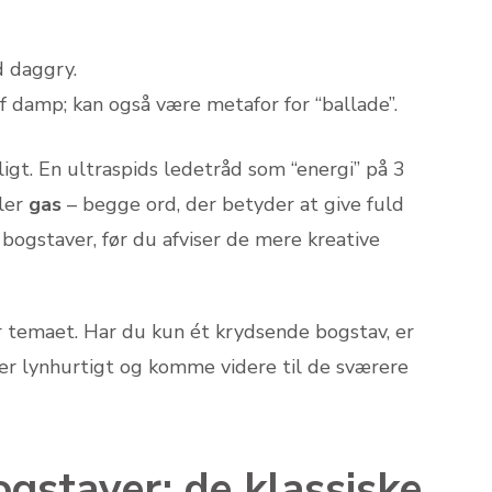
 daggry.
 damp; kan også være metafor for “ballade”.
gt. En ultraspids ledetråd som “energi” på 3
ler
gas
– begge ord, der betyder at give fuld
bogstaver, før du afviser de mere kreative
er temaet. Har du kun ét krydsende bogstav, er
er lynhurtigt og komme videre til de sværere
gstaver: de klassiske