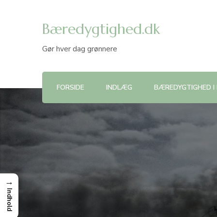
Bæredygtighed.dk
Gør hver dag grønnere
FORSIDE
INDLÆG
BÆREDYGTIGHED I
→
Indhold