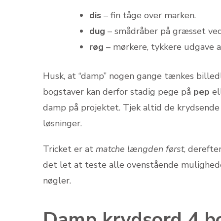
dis
– fin tåge over marken.
dug
– smådråber på græsset ved
røg
– mørkere, tykkere udgave af
Husk, at “damp” nogen gange tænkes billedli
bogstaver kan derfor stadig pege på
pep
el
damp på projektet. Tjek altid de krydsende 
løsninger.
Tricket er at
matche længden først
, dereft
det let at teste alle ovenstående mulighed
nøgler.
Damp krydsord 4 bo