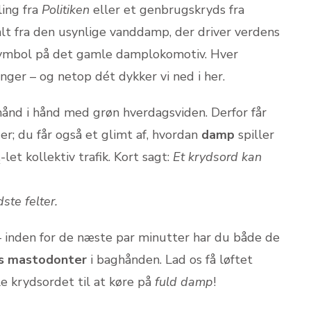
ing fra
Politiken
eller et genbrugskryds fra
t fra den usynlige vanddamp, der driver verdens
ssymbol på det gamle damplokomotiv. Hver
nger – og netop dét dykker vi ned i her.
 hånd i hånd med grøn hverdagsviden. Derfor får
er; du får også et glimt af, hvordan
damp
spiller
let kollektiv trafik. Kort sagt:
Et krydsord kan
ste felter.
 – inden for de næste par minutter har du både de
s mastodonter
i baghånden. Lad os få løftet
le krydsordet til at køre på
fuld damp
!