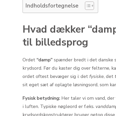
Indholdsfortegnelse
Hvad dækker “damp
til billedsprog
Ordet
“damp”
spænder bredt i det danske s
krydsord. Før du kaster dig over felterne, ka
ordet oftest bevæger sig i: det
fysiske
, det
sit eget sæt af oplagte løsningsord, som k
Fysisk betydning:
Her taler vi om vand, der 
i luften. Typiske nøgleord er f.eks.
vanddamp,
krydsordskonstruktører bruger netop disse