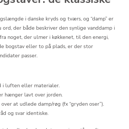
ingslængde i danske kryds og tværs, og “damp” er
u ord, der både beskriver den synlige vanddamp i
ra noget, der ulmer i køkkenet, til den energi,
e bogstav eller to på plads, er der stor
ndidater passer.
i luften eller materialer.
r hænger lavt over jorden.
over at udlede damp/røg (fx “gryden oser”).
åd og svar identiske.