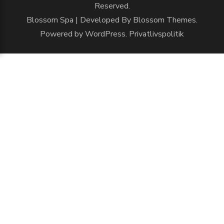
Reserved.
Blossom Spa | Developed By
Blossom Themes
.
Powered by
WordPress
.
Privatlivspolitik