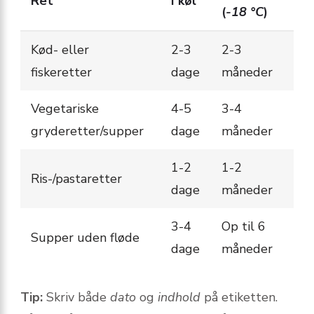
Ret
I køl
(
-18 °C
)
Kød- eller
2-3
2-3
fiskeretter
dage
måneder
Vegetariske
4-5
3-4
gryderetter/supper
dage
måneder
1-2
1-2
Ris-/pastaretter
dage
måneder
3-4
Op til 6
Supper uden fløde
dage
måneder
Tip:
Skriv både
dato
og
indhold
på etiketten.