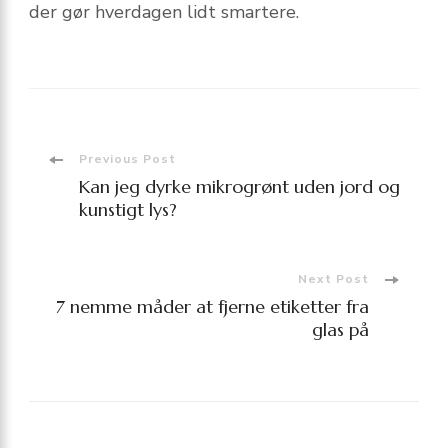
der gør hverdagen lidt smartere.
Post
Previous Post
Kan jeg dyrke mikrogrønt uden jord og
Navigation
kunstigt lys?
Next Post
7 nemme måder at fjerne etiketter fra
glas på