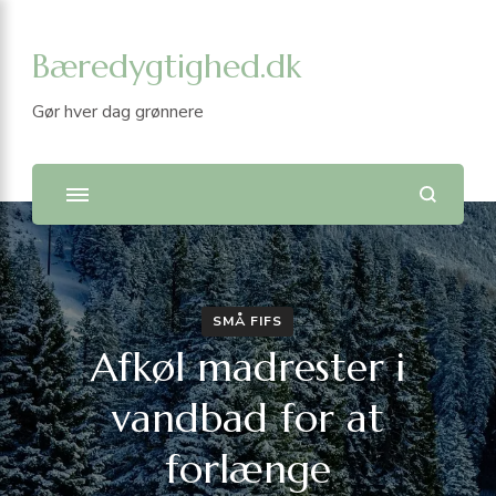
Bæredygtighed.dk
Gør hver dag grønnere
SMÅ FIFS
Afkøl madrester i
vandbad for at
forlænge