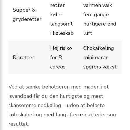
retter
varmen væk
Supper &
køler
fem gange
gryderetter
langsomt
hurtigere end
i køleskab
luft
Høj risiko
Chokafkøling
Risretter
for
B.
minimerer
cereus
sporers vækst
Ved at sænke beholderen med maden i et
isvandbad får du den hurtigste og mest
skånsomme nedkøling – uden at belast​e
køleskabet og med langt færre bakterier som
resultat.