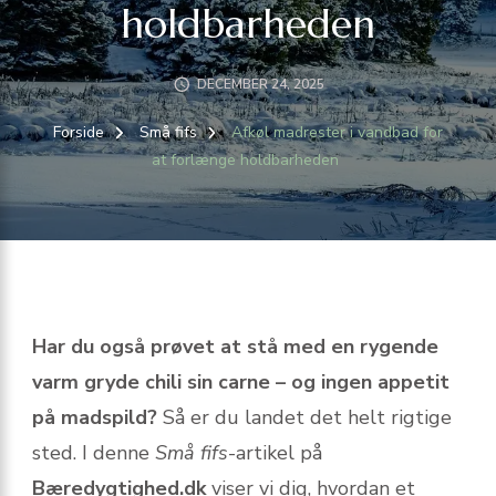
holdbarheden
DECEMBER 24, 2025
Forside
Små fifs
Afkøl madrester i vandbad for
at forlænge holdbarheden
Har du også prøvet at stå med en rygende
varm gryde chili sin carne – og ingen appetit
på madspild?
Så er du landet det helt rigtige
sted. I denne
Små fifs
-artikel på
Bæredygtighed.dk
viser vi dig, hvordan et