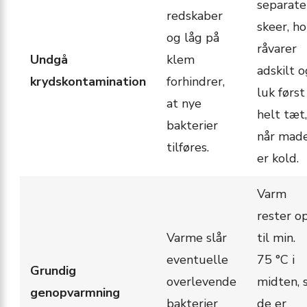
separate
redskaber
skeer, ho
og låg på
råvarer
Undgå
klem
adskilt o
krydskontamination
forhindrer,
luk først
at nye
helt tæt,
bakterier
når mad
tilføres.
er kold.
Varm
rester o
Varme slår
til min.
eventuelle
75 °C i
Grundig
overlevende
midten, 
genopvarmning
bakterier
de er