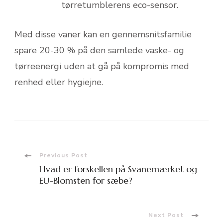
tørretumblerens eco-sensor.
Med disse vaner kan en gennemsnitsfamilie
spare 20-30 % på den samlede vaske- og
tørreenergi uden at gå på kompromis med
renhed eller hygiejne.
Post
Previous Post
Hvad er forskellen på Svanemærket og
Navigation
EU-Blomsten for sæbe?
Next Post