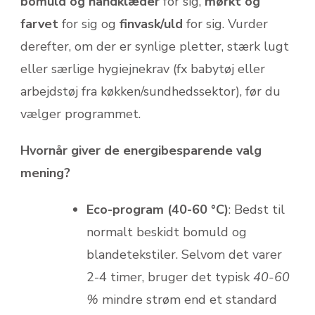
bomuld og håndklæder
for sig,
mørkt og
farvet
for sig og
finvask/uld
for sig. Vurder
derefter, om der er synlige pletter, stærk lugt
eller særlige hygiejnekrav (fx babytøj eller
arbejdstøj fra køkken/sundhedssektor), før du
vælger programmet.
Hvornår giver de energibesparende valg
mening?
Eco-program (40-60 °C)
: Bedst til
normalt beskidt bomuld og
blandetekstiler. Selvom det varer
2-4 timer, bruger det typisk
40-60
%
mindre strøm end et standard