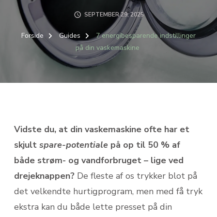
SEPTEMBER 29, 2025
Forside
Guides
7 energibesparende indstillinger
på din vaskemaskine
Vidste du, at din vaskemaskine ofte har et
skjult
spare-potentiale
på op til 50 % af
både strøm- og vandforbruget – lige ved
drejeknappen?
De fleste af os trykker blot på
det velkendte hurtigprogram, men med få tryk
ekstra kan du både lette presset på din