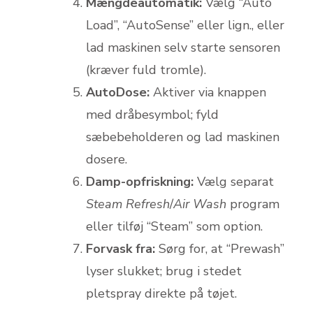
Mængdeautomatik:
Vælg “Auto
Load”, “AutoSense” eller lign., eller
lad maskinen selv starte sensoren
(kræver fuld tromle).
AutoDose:
Aktiver via knappen
med dråbesymbol; fyld
sæbebeholderen og lad maskinen
dosere.
Damp-opfriskning:
Vælg separat
Steam Refresh
/
Air Wash
program
eller tilføj “Steam” som option.
Forvask fra:
Sørg for, at “Prewash”
lyser slukket; brug i stedet
pletspray direkte på tøjet.