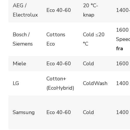
AEG /
20 °C-
Eco 40-60
1400
Electrolux
knap
1600
Bosch /
Cottons
Cold ≤20
Speed
Siemens
Eco
°C
fra
Miele
Eco 40-60
Cold
1600
Cotton+
LG
ColdWash
1400
(EcoHybrid)
Samsung
Eco 40-60
Cold
1400