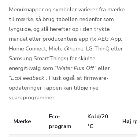
Menuknapper og symboler varierer fra mærke
til mærke, så brug tabellen nedenfor som
lynguide, og slå herefter op i den trykte
manual eller producentens app (fx AEG App,
Home Connect, Miele @home, LG ThinQ eller
Samsung SmartThings) for skjulte
energitilvalg som
“Water Plus Off”
eller
“EcoFeedback”
. Husk også, at firmware-
opdateringer i appen kan tilføje nye
spareprogrammer.
Eco-
Kold/20
Mærke
Høj r
program
°C