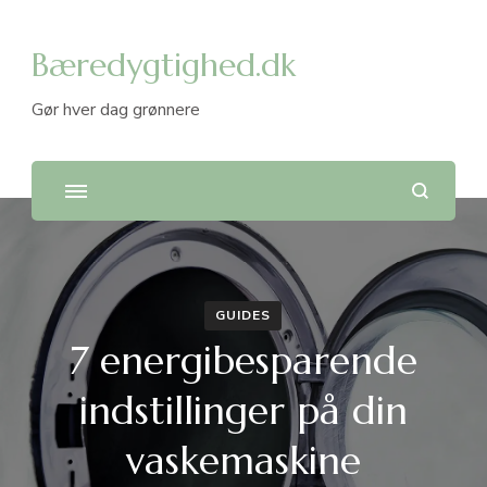
Bæredygtighed.dk
Gør hver dag grønnere
GUIDES
7 energibesparende
indstillinger på din
vaskemaskine