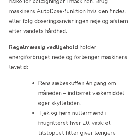
risiko for belægninger i maskinen. Brug
maskinens AutoDose-funktion hvis den findes,
eller følg doseringsanvisningen nøje og afstem
efter vandets hårdhed.
Regelmæssig vedligehold
holder
energiforbruget nede og forlænger maskinens
levetid:
Rens sæbeskuffen én gang om
måneden – indtørret vaskemiddel
øger skylletiden.
Tjek og fjern nullermænd i
fnugfilteret hver 20. vask; et
tilstoppet filter giver længere