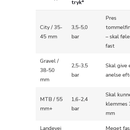
tryk*
Pres
City / 35-
3,5-5,0
tommelfi
45 mm
bar
– skal føle
fast
Gravel /
2,5-3,5
Skal give 
38-50
bar
anelse eft
mm
Skal kunn
MTB / 55
1,6-2,4
klemmes 
mm+
bar
mm
Landevej
Meget fas