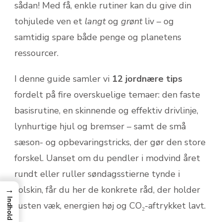
sådan! Med få, enkle rutiner kan du give din
tohjulede ven et
langt
og
grønt
liv – og
samtidig spare både penge og planetens
ressourcer.
I denne guide samler vi
12 jordnære tips
fordelt på fire overskuelige temaer: den faste
basisrutine, en skinnende og effektiv drivlinje,
lynhurtige hjul og bremser – samt de små
sæson- og opbevaringstricks, der gør den store
forskel. Uanset om du pendler i modvind året
rundt eller ruller søndagsstierne tynde i
solskin, får du her de konkrete råd, der holder
→
Indhold
rusten væk, energien høj og CO₂-aftrykket lavt.