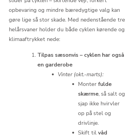
slider på cyklen – skiftende vejr, forkert
opbevaring og mindre bæredygtige valg kan
gøre lige så stor skade. Med nedenstående tre
helårs­vaner holder du både cyklen kørende og
klimaaftrykket nede:
Tilpas sæsonvis – cyklen har også
en garderobe
Vinter (okt.-marts):
Monter
fulde
skærme
, så salt og
sjap ikke hvirvler
op på stel og
drivlinje.
Skift til
våd