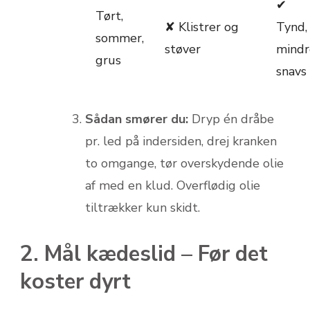
✔
Tørt,
✘ Klistrer og
Tynd,
sommer,
støver
mindr
grus
snavs
Sådan smører du:
Dryp én dråbe
pr. led på indersiden, drej kranken
to omgange, tør overskydende olie
af med en klud. Overflødig olie
tiltrækker kun skidt.
2. Mål kædeslid – Før det
koster dyrt