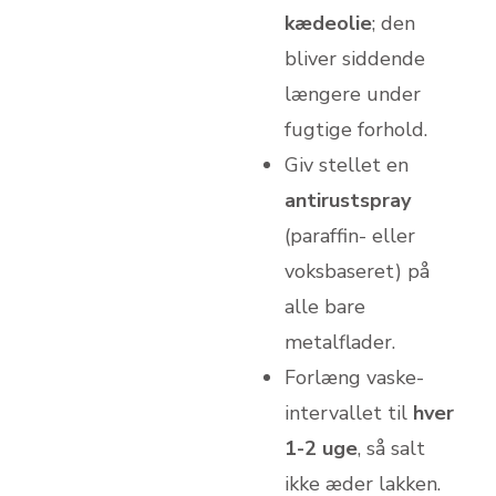
kædeolie
; den
bliver siddende
længere under
fugtige forhold.
Giv stellet en
antirust­spray
(paraffin- eller
voksbaseret) på
alle bare
metalflader.
Forlæng vaske­
intervallet til
hver
1-2 uge
, så salt
ikke æder lakken.