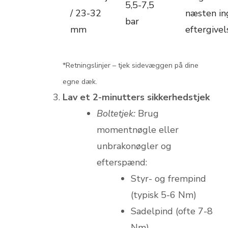
5,5-7,5
/ 23-32
næsten in
bar
mm
eftergivel
*Retningslinjer – tjek sidevæggen på dine
egne dæk.
Lav et 2-minutters sikkerhedstjek
Boltetjek:
Brug
momentnøgle eller
unbrakonøgler og
efterspænd:
Styr- og frempind
(typisk 5-6 Nm)
Sadelpind (ofte 7-8
Nm)