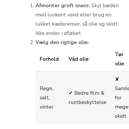
Afmonter groft snavs:
Skyl kæden
med lunkent vand eller brug en
lukket kæderenser, så olie og skidt
ikke ender i afløbet.
Vælg den rigtige olie:
Tør
Forhold
Våd olie
olie
✘
Regn,
Saml
✔ Bedre film &
salt,
for
rustbeskyttelse
vinter
mege
skidt