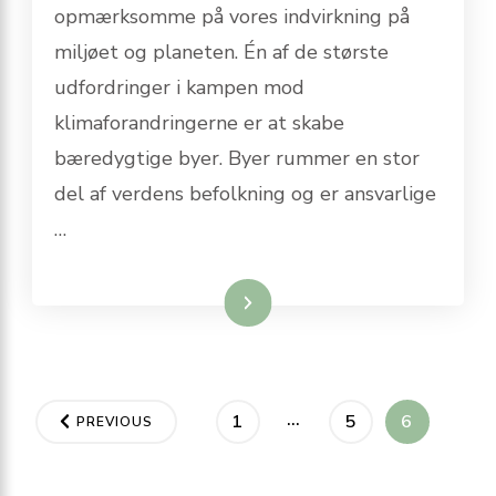
opmærksomme på vores indvirkning på
miljøet og planeten. Én af de største
udfordringer i kampen mod
klimaforandringerne er at skabe
bæredygtige byer. Byer rummer en stor
del af verdens befolkning og er ansvarlige
…
Læs mere
Indlægsinddeling
…
PAGE
PAGE
PAGE
1
5
6
PREVIOUS