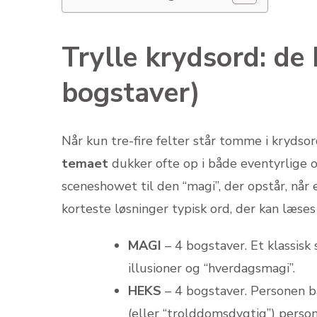
Trylle krydsord: de 
bogstaver)
Når kun tre-fire felter står tomme i kryds
temaet
dukker ofte op i både eventyrlige 
sceneshowet til den “magi”, der opstår, når 
korteste løsninger typisk ord, der kan læses
MAGI
– 4 bogstaver. Et klassisk
illusioner og “hverdagsmagi”.
HEKS
– 4 bogstaver. Personen ba
(eller “trolddomsdygtig”) person