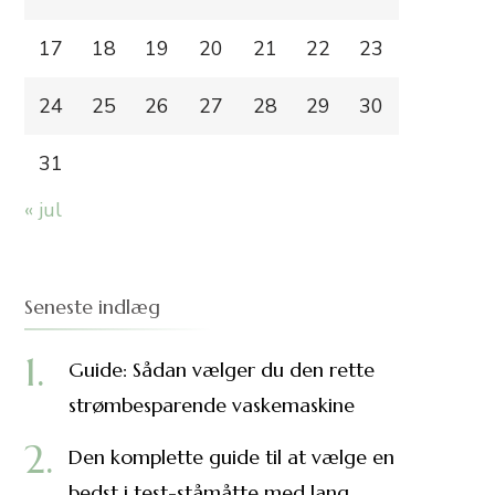
17
18
19
20
21
22
23
24
25
26
27
28
29
30
31
« jul
Seneste indlæg
Guide: Sådan vælger du den rette
strømbesparende vaskemaskine
Den komplette guide til at vælge en
bedst i test-ståmåtte med lang