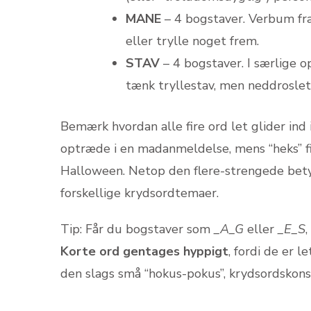
MANE
– 4 bogstaver. Verbum fra
eller trylle noget frem.
STAV
– 4 bogstaver. I særlige op
tænk tryllestav, men neddroslet
Bemærk hvordan alle fire ord let glider ind
optræde i en madanmeldelse, mens “heks” find
Halloween. Netop den flere-strengede betydn
forskellige krydsordtemaer.
Tip: Får du bogstaver som
_A_G
eller
_E_S
Korte ord gentages hyppigt
, fordi de er l
den slags små “hokus-pokus”, krydsordskons