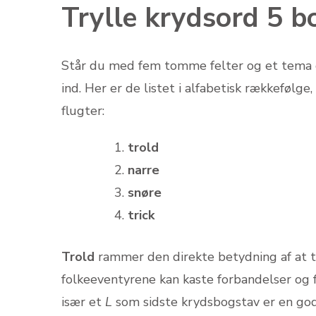
Trylle krydsord 5 b
Står du med fem tomme felter og et tema om 
ind. Her er de listet i alfabetisk rækkefølg
flugter:
trold
narre
snøre
trick
Trold
rammer den direkte betydning af at t
folkeeventyrene kan kaste forbandelser og 
især et
L
som sidste krydsbogstav er en god 