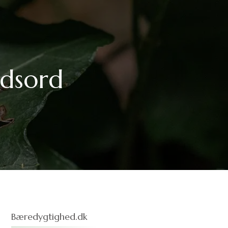
ydsord
Bæredygtighed.dk