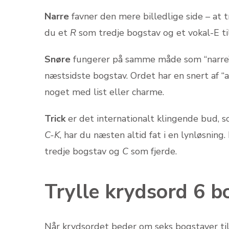
Narre
favner den mere billedlige side – at t
du et
R
som tredje bogstav og et vokal-E til s
Snøre
fungerer på samme måde som “narre”
næstsidste bogstav. Ordet har en snert af “a
noget med list eller charme.
Trick
er det internationalt klingende bud, 
C-K
, har du næsten altid fat i en lyn­løsnin
tredje bogstav og
C
som fjerde.
Trylle krydsord 6 b
Når krydsordet beder om seks bogstaver ti