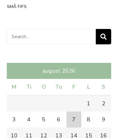
SMÅ FIFS
Search
for:
august 2026
M
Ti
O
To
F
L
S
1
2
3
4
5
6
7
8
9
10
11
12
13
14
15
16