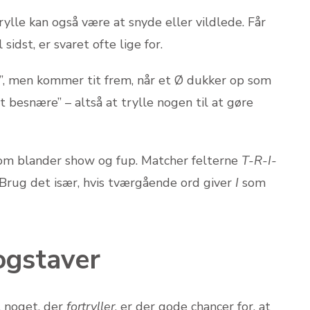
rylle kan også være at snyde eller vildlede. Får
idst, er svaret ofte lige for.
, men kommer tit frem, når et Ø dukker op som
t besnære” – altså at trylle nogen til at gøre
som blander show og fup. Matcher felterne
T-R-I-
g. Brug det især, hvis tvær­gående ord giver
I
som
ogstaver
l noget, der
fortryller
, er der gode chancer for, at