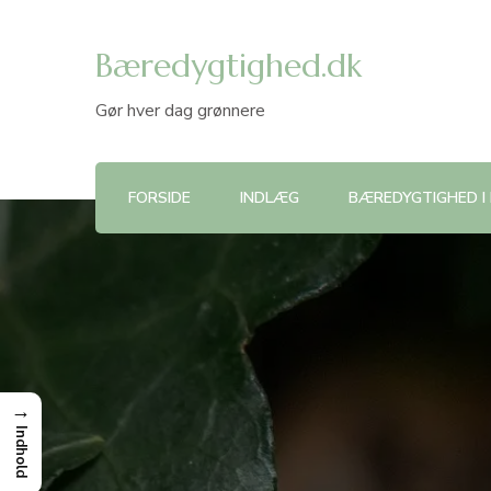
Bæredygtighed.dk
Gør hver dag grønnere
FORSIDE
INDLÆG
BÆREDYGTIGHED I
→
Indhold