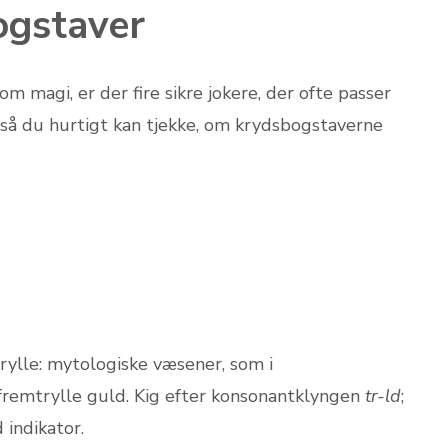
ogstaver
magi, er der fire sikre jokere, der ofte passer
e, så du hurtigt kan tjekke, om krydsbogstaverne
rylle: mytologiske væsener, som i
fremtrylle guld. Kig efter konsonantklyngen
tr-ld
;
indikator.