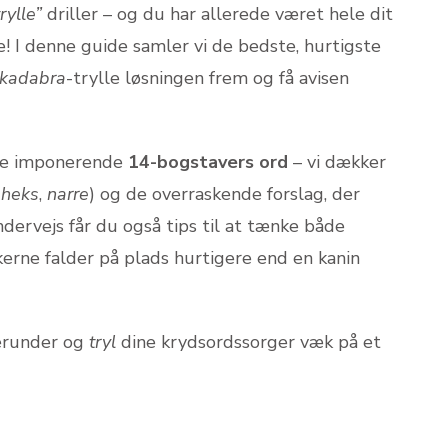
trylle”
driller – og du har allerede været hele dit
e! I denne guide samler vi de bedste, hurtigste
kadabra
-trylle løsningen frem og få avisen
de imponerende
14-bogstavers ord
– vi dækker
,
heks
,
narre
) og de overraskende forslag, der
ndervejs får du også tips til at tænke både
kkerne falder på plads hurtigere end en kanin
herunder og
tryl
dine krydsordssorger væk på et