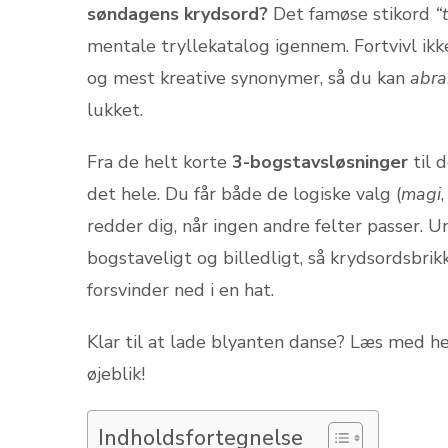
søndagens krydsord?
Det famøse stikord
“
mentale tryllekatalog igennem. Fortvivl ikk
og mest kreative synonymer, så du kan
abra
lukket.
Fra de helt korte
3-bogstavsløsninger
til 
det hele. Du får både de logiske valg (
magi
redder dig, når ingen andre felter passer. U
bogstaveligt og billedligt, så krydsords­bri
forsvinder ned i en hat.
Klar til at lade blyanten danse? Læs med 
øjeblik!
Indholdsfortegnelse