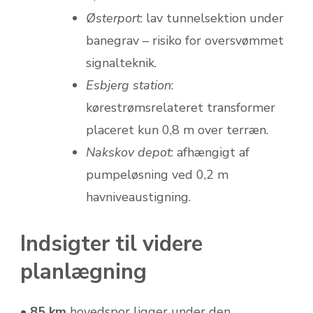
Østerport
: lav tunnelsektion under
banegrav – risiko for oversvømmet
signalteknik.
Esbjerg station
:
kørestrømsrelateret transformer
placeret kun 0,8 m over terræn.
Nakskov depot
: afhængigt af
pumpeløsning ved 0,2 m
havniveaustigning.
Indsigter til videre
planlægning
•
85 km
hovedspor ligger under den