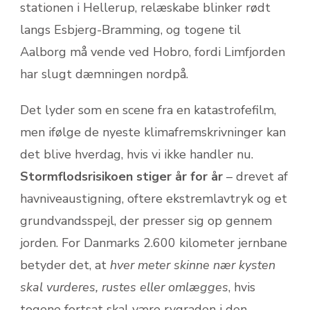
stationen i Hellerup, relæskabe blinker rødt
langs Esbjerg-Bramming, og togene til
Aalborg må vende ved Hobro, fordi Limfjorden
har slugt dæmningen nordpå.
Det lyder som en scene fra en katastrofefilm,
men ifølge de nyeste klimafremskrivninger kan
det blive hverdag, hvis vi ikke handler nu.
Stormflodsrisikoen stiger år for år
– drevet af
havniveaustigning, oftere ekstremlavtryk og et
grundvandsspejl, der presser sig op gennem
jorden. For Danmarks 2.600 kilometer jernbane
betyder det, at
hver meter skinne nær kysten
skal vurderes, rustes eller omlægges
, hvis
togene fortsat skal være rygraden i den