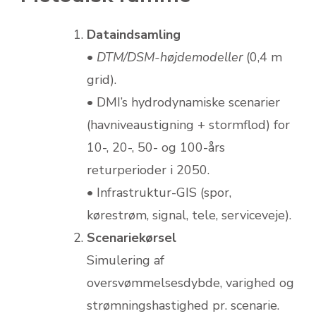
Dataindsamling
•
DTM/DSM-højdemodeller
(0,4 m
grid).
• DMI’s hydrodynamiske scenarier
(havniveaustigning + stormflod) for
10-, 20-, 50- og 100-års
returperioder i 2050.
• Infrastruktur-GIS (spor,
kørestrøm, signal, tele, serviceveje).
Scenarie­kørsel
Simulering af
oversvømmelsesdybde, varighed og
strømningshastighed pr. scenarie.