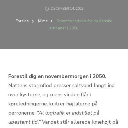
DECEMBER 14, 2025
Forside
Klima
Stormflodsrisiko for de danske
jernbaner i 2050
Forestil dig en novembermorgen i 2050.
Nattens stormflod presser saltvand langt ind
over kysterne, og mens vinden flår i
køreledningerne, knitrer højtalerne på
perronerne:
“Al togtrafik er indstillet på
ubestemt tid.”
Vandet står allerede knæhøjt på