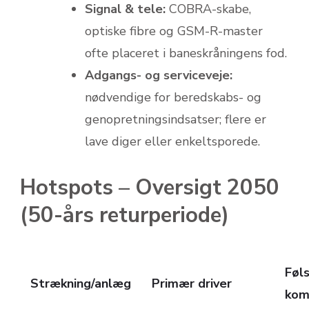
Signal & tele:
COBRA-skabe,
optiske fibre og GSM-R-master
ofte placeret i baneskråningens fod.
Adgangs- og serviceveje:
nødvendige for beredskabs- og
genopretningsindsatser; flere er
lave diger eller enkeltsporede.
Hotspots – Oversigt 2050
(50-års returperiode)
Føl
Strækning/anlæg
Primær driver
kom