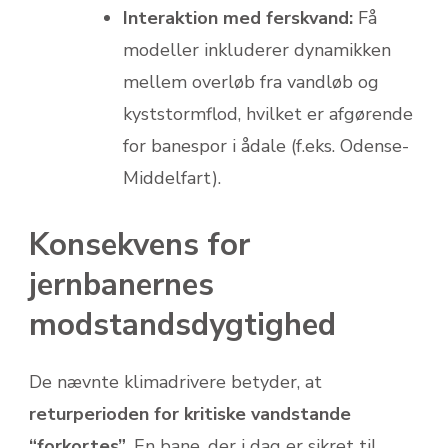
Interaktion med ferskvand:
Få
modeller inkluderer dynamikken
mellem overløb fra vandløb og
kyststormflod, hvilket er afgørende
for banespor i ådale (f.eks. Odense-
Middelfart).
Konsekvens for
jernbanernes
modstandsdygtighed
De nævnte klimadrivere betyder, at
returperioden for kritiske vandstande
“forkortes”
. En bane, der i dag er sikret til