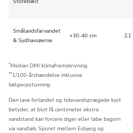
Storebælt
Smålandsfarvandet
+30-40 cm
2,1
& Sydhavsøerne
*
Median DMI klimafremskrivning.
**
1/100-årshændelse inklusive
bølgeopstuvning.
Den lave forlandet og tidevands­prægede kyst
betyder, at blot få centimeter ekstra
vandstand kan forcere diger eller løbe bagom
via vandløb. Sporet mellem Esbjerg og