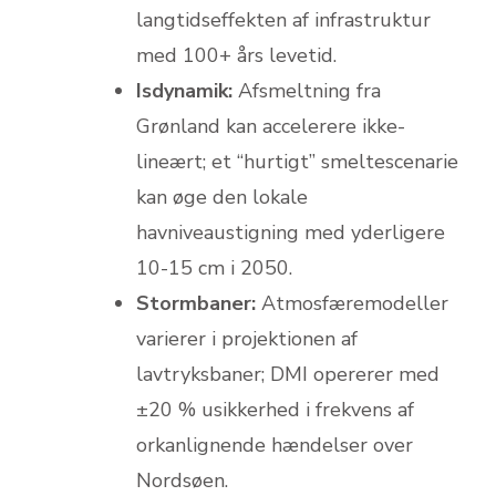
langtidseffekten af infrastruktur
med 100+ års levetid.
Isdynamik:
Afsmeltning fra
Grønland kan accelerere ikke-
lineært; et “hurtigt” smeltescenarie
kan øge den lokale
havniveaustigning med yderligere
10-15 cm i 2050.
Stormbaner:
Atmosfæremodeller
varierer i projektionen af
lavtryksbaner; DMI opererer med
±20 % usikker­hed i frekvens af
orkanlignende hændelser over
Nordsøen.