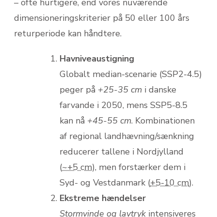
– ofte hurtigere, end vores nuværende
dimensioneringskriterier på 50 eller 100 års
returperiode kan håndtere.
Havniveaustigning
Globalt median-scenarie (SSP2-4.5)
peger på
+25-35 cm
i danske
farvande i 2050, mens SSP5-8.5
kan nå
+45-55 cm
. Kombinationen
af regional landhævning/sænkning
reducerer tallene i Nordjylland
(
~+5 cm
), men forstærker dem i
Syd- og Vestdanmark (
+5-10 cm
).
Ekstreme hændelser
Stormvinde og lavtryk
intensiveres