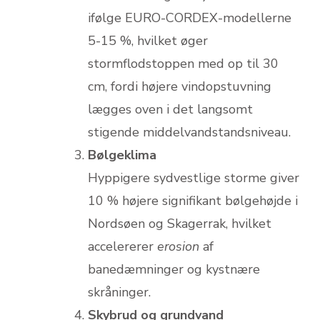
ifølge EURO-CORDEX-modellerne
5-15 %, hvilket øger
stormflodstoppen med op til 30
cm, fordi højere vindopstuvning
lægges oven i det lang­somt
stigende middelvandstandsniveau.
Bølgeklima
Hyppigere sydvestlige storme giver
10 % højere signifikant bølgehøjde i
Nordsøen og Skagerrak, hvilket
accelererer
erosion
af
banedæmninger og kystnære
skråninger.
Skybrud og grundvand