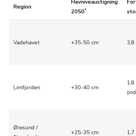
Havniveaustigning
For
Region
*
2050
sto
Vadehavet
+35-50 cm
3,8
1,8
Limfjorden
+30-40 cm
(in
Øresund /
+25-35 cm
1,7