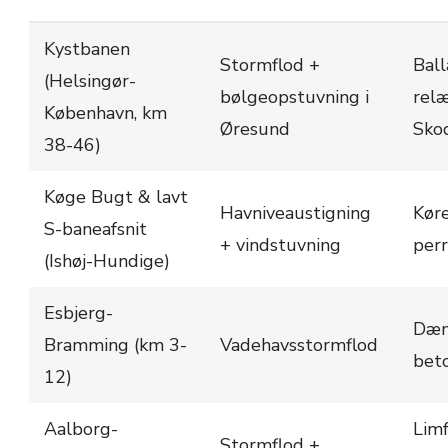
Kystbanen
Stormflod +
Ball
(Helsingør-
bølgeopstuvning i
relæ
København, km
Øresund
Sko
38-46)
Køge Bugt & lavt
Havniveaustigning
Kør
S-baneafsnit
+ vindstuvning
per
(Ishøj-Hundige)
Esbjerg-
Dæm
Bramming (km 3-
Vadehavsstormflod
bet
12)
Aalborg-
Lim
Stormflod +