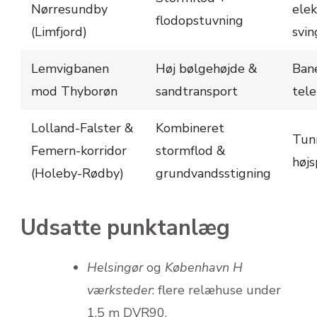
Nørresundby
elek
flodopstuvning
(Limfjord)
svi
Lemvigbanen
Høj bølgehøjde &
Ban
mod Thyborøn
sandtransport
tele
Lolland-Falster &
Kombineret
Tunn
Femern-korridor
stormflod &
høj
(Holeby-Rødby)
grundvandsstigning
Udsatte punktanlæg
Helsingør
og
København H
værksteder
: flere relæhuse under
1,5 m DVR90.