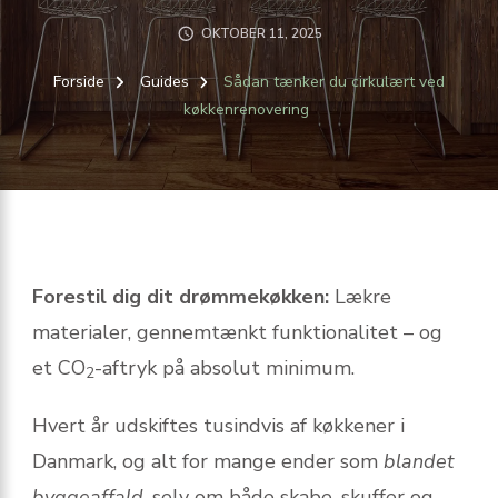
OKTOBER 11, 2025
Forside
Guides
Sådan tænker du cirkulært ved
køkkenrenovering
Forestil dig dit drømmekøkken:
Lækre
materialer, gennemtænkt funktionalitet – og
et CO
-aftryk på absolut minimum.
2
Hvert år udskiftes tusindvis af køkkener i
Danmark, og alt for mange ender som
blandet
byggeaffald
, selv om både skabe, skuffer og