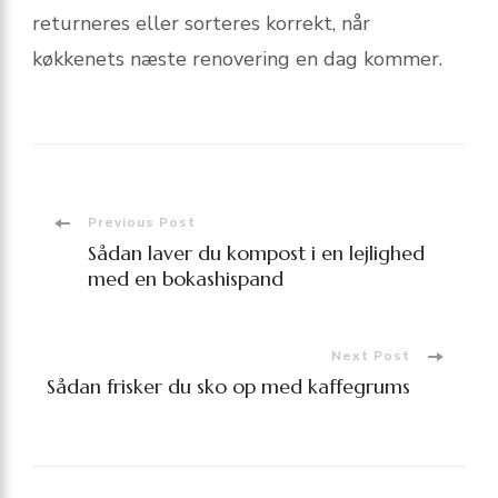
returneres eller sorteres korrekt, når
køkkenets næste renovering en dag kommer.
Post
Previous Post
Sådan laver du kompost i en lejlighed
Navigation
med en bokashispand
Next Post
Sådan frisker du sko op med kaffegrums