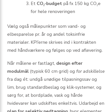
Et
CO₂-budget
på fx 150 kg CO₂e
for hele renoveringen
Vælg også målepunkter som vand- og
elbesparelse pr. år og andel toksinfrie
materialer. KPI’erne skrives ind i kontrakten
med håndværkere og følges op ved aflevering.
Når målene er fastlagt,
design efter
modulmål
(typisk 60 cm grid) og
for adskillelse
fra dag ét: undgå unødige tilpasningssav og
lim, brug standardbeslag og klik-systemer, og
sørg for, at bordplade, vask og hårde
hvidevarer kan udskiftes enkeltvis. Udarbejd en
plan for selektiv nedtagning
, hvor elementer