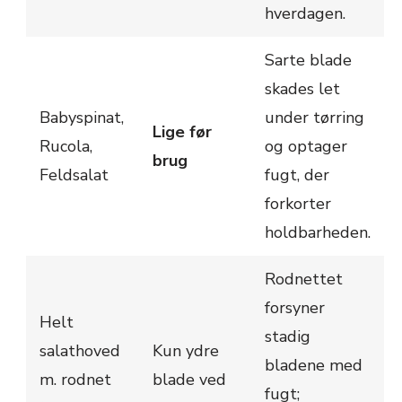
hverdagen.
Sarte blade
skades let
Babyspinat,
under tørring
Lige før
Rucola,
og optager
brug
Feldsalat
fugt, der
forkorter
holdbarheden.
Rodnettet
forsyner
Helt
stadig
salathoved
Kun ydre
bladene med
m. rodnet
blade ved
fugt;