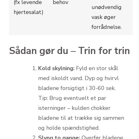
(fx levende
behov
unødvendig
hjertesalat)
vask øger
forrådnelse.
Sådan gør du – Trin for trin
Kold skylning:
Fyld en stor skål
med iskoldt vand. Dyp og hvirvl
bladene forsigtigt i 30-60 sek.
Tip: Brug eventuelt et par
isterninger – kulden chokker
bladene til at trække sig sammen
og holde spændstighed.
Slyng to gange:
Overfør bladene