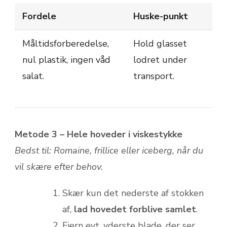
Fordele
Huske-punkt
Måltids­forberedelse,
Hold glasset
nul plastik, ingen våd
lodret under
salat.
transport.
Metode 3 – Hele hoveder i viskestykke
Bedst til: Romaine, frillice eller iceberg, når du
vil skære efter behov.
Skær kun det nederste af stokken
af,
lad hovedet forblive samlet
.
Fjern evt. yderste blade, der ser