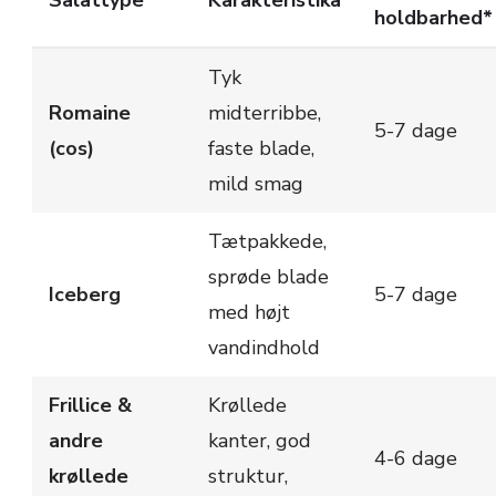
Salattype
Karakteristika
holdbarhed*
Tyk
Romaine
midterribbe,
5-7 dage
(cos)
faste blade,
mild smag
Tætpakkede,
sprøde blade
Iceberg
5-7 dage
med højt
vandindhold
Frillice &
Krøllede
andre
kanter, god
4-6 dage
krøllede
struktur,