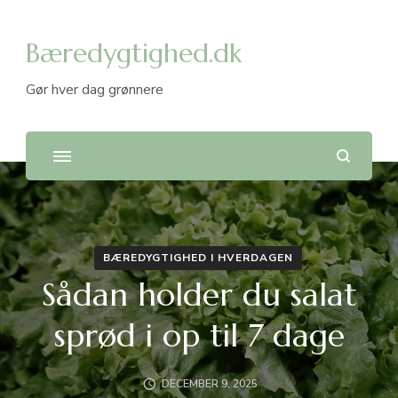
Bæredygtighed.dk
Gør hver dag grønnere
BÆREDYGTIGHED I HVERDAGEN
Sådan holder du salat
sprød i op til 7 dage
DECEMBER 9, 2025