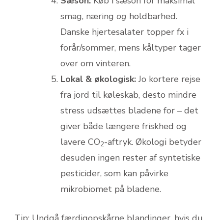
Sæson:
Køb i sæson for maksimal
smag, næring
og
holdbarhed.
Danske hjertesalater topper fx i
forår/sommer, mens kåltyper tager
over om vinteren.
Lokal & økologisk:
Jo kortere rejse
fra jord til køleskab, desto mindre
stress udsættes bladene for – det
giver både længere friskhed og
lavere CO
-aftryk. Økologi betyder
2
desuden ingen rester af syntetiske
pesticider, som kan påvirke
mikrobiomet på bladene.
Tip: Undgå færdigopskårne blandinger, hvis du