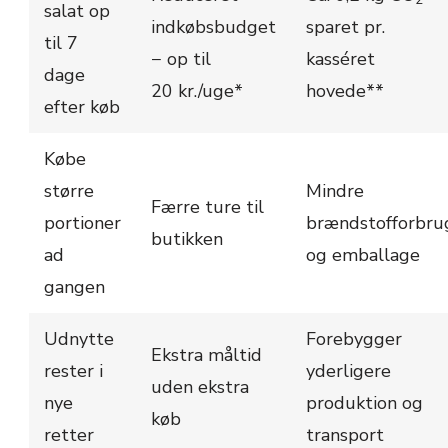
salat op
indkøbsbudget
sparet pr.
til 7
− op til
kasséret
dage
20 kr./uge*
hovede**
efter køb
Købe
større
Mindre
Færre ture til
portioner
brændstofforbru
butikken
ad
og emballage
gangen
Udnytte
Forebygger
Ekstra måltid
rester i
yderligere
uden ekstra
nye
produktion og
køb
retter
transport