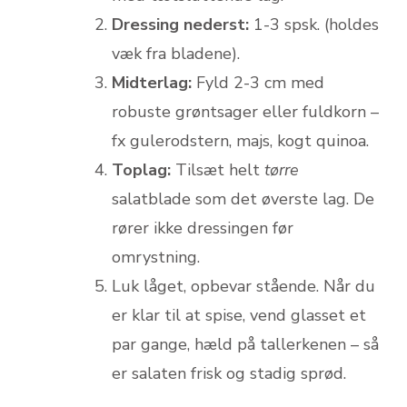
Dressing nederst:
1-3 spsk. (holdes
væk fra bladene).
Midterlag:
Fyld 2-3 cm med
robuste grøntsager eller fuldkorn –
fx gulerods­tern, majs, kogt quinoa.
Toplag:
Tilsæt helt
tørre
salatblade som det øverste lag. De
rører ikke dressingen før
omrystning.
Luk låget, opbevar stående. Når du
er klar til at spise, vend glasset et
par gange, hæld på tallerkenen – så
er salaten frisk og stadig sprød.