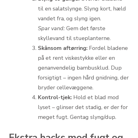
til en salatslynge. Slyng kort, hæld
vandet fra, og slyng igen.
Spar vand:
Gem det første
skyllevand til stueplanterne.
Skånsom aftørring:
Fordel bladene
på et rent viskestykke eller en
genanvendelig bambusklud. Dup
forsigtigt – ingen hård gnidning, der
bryder cellevæggene.
Kontrol-tjek:
Hold et blad mod
lyset – glinser det stadig, er der for
meget fugt. Gentag slyng/dup.
Ekstra hacks mod fugt og