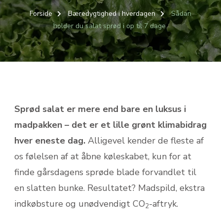
Forside
Bæredygtighed i hverdagen
Sådan
holder du salat sprød i op til 7 dage
Sprød salat er mere end bare en luksus i
madpakken – det er et lille grønt klimabidrag
hver eneste dag.
Alligevel kender de fleste af
os følelsen af at åbne køleskabet, kun for at
finde gårsdagens sprøde blade forvandlet til
en slatten bunke. Resultatet? Madspild, ekstra
indkøbsture og unødvendigt CO
-aftryk.
2