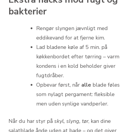
bakterier
Rengør slyngen jævnligt med
eddikevand for at fjerne kim.
Lad bladene køle af 5 min. på
køkkenbordet efter tørring – varm
kondens i en kold beholder giver
fugtdråber.
Opbevar først, når
alle
blade føles
som nylagt pergament: fleksible
men uden synlige vandperler.
Når du har styr på
skyl, slyng, tør
, kan dine
salatblade ånde uden at bade – og det giver