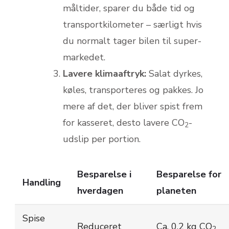
måltider, sparer du både tid og
transportkilometer – særligt hvis
du normalt tager bilen til super­
markedet.
Lavere klimaaftryk:
Salat dyrkes,
køles, transporteres og pakkes. Jo
mere af det, der bliver spist frem
for kasseret, desto lavere CO
-
2
udslip per portion.
Besparelse i
Besparelse for
Handling
hverdagen
planeten
Spise
Reduceret
Ca. 0,2 kg CO
2