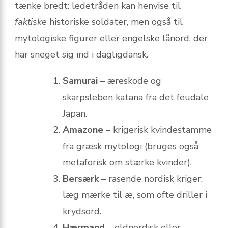
tænke bredt: ledetråden kan henvise til
faktiske
historiske soldater, men også til
mytologiske figurer eller engelske lånord, der
har sneget sig ind i dagligdansk.
Samurai
– æreskode og
skarpsleben katana fra det feudale
Japan.
Amazone
– krigerisk kvindestamme
fra græsk mytologi (bruges også
metaforisk om stærke kvinder).
Bersærk
– rasende nordisk kriger;
læg mærke til
æ
, som ofte driller i
krydsord.
Hærmand
– oldnordisk eller