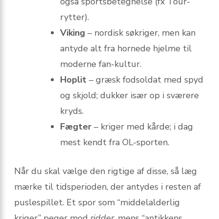
også sportsbetegnelse (fx Tour-
rytter).
Viking
– nordisk søkriger, men kan
antyde alt fra hornede hjelme til
moderne fan-kultur.
Hoplit
– græsk fodsoldat med spyd
og skjold; dukker især op i sværere
kryds.
Fægter
– kriger med kårde; i dag
mest kendt fra OL-sporten.
Når du skal vælge den rigtige af disse, så læg
mærke til tidsperioden, der antydes i resten af
puslespillet. Et spor som “middelalderlig
kriger” peger mod
ridder
, mens “antikkens