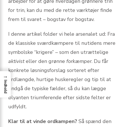
arbejder for at gøre hverdagen grønnere trin
for trin, kan du med de rette værktøjer finde
frem til svaret – bogstav for bogstav.
I denne artikel folder vi hele arsenalet ud: Fra
de klassiske sværdkæmpere til nutidens mere
symbolske “krigere” – som den utrættelige
aktivist
eller den grønne
forkæmper
. Du får
konkrete løsningsforslag sorteret efter
→
ordlængde, hurtige huskeregler og tip til at
Indhold
undgå de typiske fælder, så du kan lægge
blyanten triumferende efter sidste felter er
udfyldt.
Klar til at vinde ordkampen?
Så spænd den