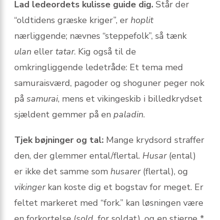
Lad ledeordets kulisse guide dig.
Står der
“oldtidens græske kriger”, er
hoplit
nærliggende; nævnes “steppefolk”, så tænk
ulan
eller
tatar
. Kig også til de
omkringliggende ledetråde: Et tema med
samuraisværd, pagoder og shoguner peger nok
på
samurai
, mens et vikingeskib i billedkrydset
sjældent gemmer på en
paladin
.
Tjek bøjninger og tal:
Mange krydsord straffer
den, der glemmer ental/flertal.
Husar
(ental)
er ikke det samme som
husarer
(flertal), og
vikinger
kan koste dig et bogstav for meget. Er
feltet markeret med “fork.” kan løsningen være
en forkortelse (
sold.
for soldat), og en stjerne *