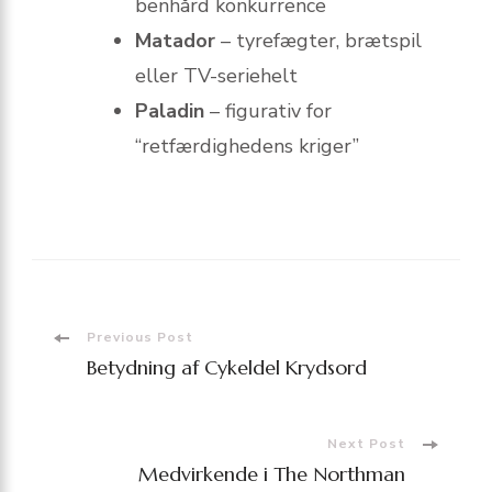
benhård konkurrence
Matador
– tyrefægter, brætspil
eller TV-seriehelt
Paladin
– figurativ for
“retfærdighedens kriger”
Post
Previous Post
Betydning af Cykeldel Krydsord
Navigation
Next Post
Medvirkende i The Northman