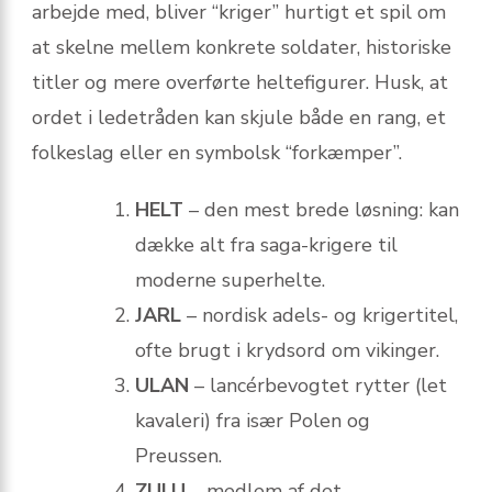
arbejde med, bliver “kriger” hurtigt et spil om
at skelne mellem konkrete soldater, historiske
titler og mere overførte heltefigurer. Husk, at
ordet i ledetråden kan skjule både en rang, et
folkeslag eller en symbolsk “forkæmper”.
HELT
– den mest brede løsning: kan
dække alt fra saga-krigere til
moderne superhelte.
JARL
– nordisk adels- og krigertitel,
ofte brugt i krydsord om vikinger.
ULAN
– lancérbevogtet rytter (let
kavaleri) fra især Polen og
Preussen.
ZULU
– medlem af det