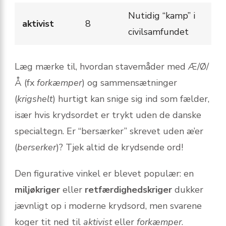
Nutidig “kamp” i
aktivist
8
civilsamfundet
Læg mærke til, hvordan stavemåder med Æ/Ø/
Å (fx
forkæmper
) og sammensætninger
(
krigshelt
) hurtigt kan snige sig ind som fælder,
især hvis krydsordet er trykt uden de danske
specialtegn. Er “bersærker” skrevet uden æ’er
(
berserker
)? Tjek altid de krydsende ord!
Den figurative vinkel er blevet populær: en
miljøkriger
eller
retfærdighedskriger
dukker
jævnligt op i moderne krydsord, men svarene
koger tit ned til
aktivist
eller
forkæmper
.