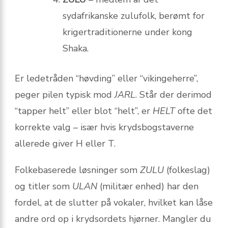
sydafrikanske zulufolk, berømt for
krigertraditionerne under kong
Shaka.
Er ledetråden “høvding” eller “vikingeherre”,
peger pilen typisk mod
JARL
. Står der derimod
“tap­per helt” eller blot “helt”, er
HELT
ofte det
korrekte valg – især hvis krydsbogstaverne
allerede giver H eller T.
Folkebaserede løsninger som
ZULU
(folkeslag)
og titler som
ULAN
(militær enhed) har den
fordel, at de slutter på vokaler, hvilket kan låse
andre ord op i krydsordets hjørner. Mangler du