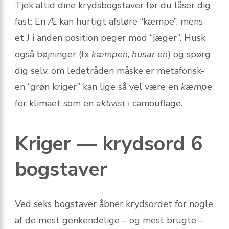
Tjek altid dine krydsbogstaver før du låser dig
fast: En Æ kan hurtigt afsløre “kæmpe”, mens
et J i anden position peger mod “jæger”. Husk
også bøjninger (fx
kæmpen
,
husar en
) og spørg
dig selv, om lede­tråden måske er metaforisk-
en “grøn kriger” kan lige så vel være en
kæmpe
for klimaet som en
aktivist
i camouflage.
Kriger — krydsord 6
bogstaver
Ved seks bogstaver åbner krydsordet for nogle
af de mest genkendelige – og mest brugte –