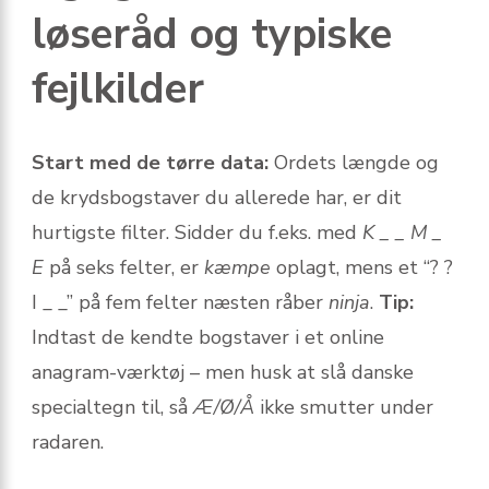
løseråd og typiske
fejlkilder
Start med de tørre data:
Ordets længde og
de krydsbogstaver du allerede har, er dit
hurtigste filter. Sidder du f.eks. med
K _ _ M _
E
på seks felter, er
kæmpe
oplagt, mens et “? ?
I _ _” på fem felter næsten råber
ninja
.
Tip:
Indtast de kendte bogstaver i et online
anagram-værktøj – men husk at slå danske
specialtegn til, så
Æ/Ø/Å
ikke smutter under
radaren.