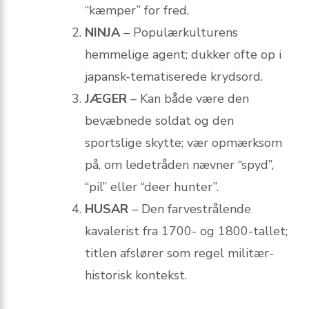
“kæmper” for fred.
NINJA
– Populærkulturens
hemmelige agent; dukker ofte op i
japansk-tematiserede krydsord.
JÆGER
– Kan både være den
bevæbnede soldat og den
sportslige skytte; vær opmærksom
på, om lede­tråden nævner “spyd”,
“pil” eller “deer hunter”.
HUSAR
– Den farvestrålende
kavalerist fra 1700- og 1800-tallet;
titlen afslører som regel militær­
historisk kontekst.