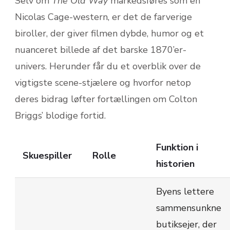
Selv om
The Old Way
markedsføres som en
Nicolas Cage-western, er det de farverige
biroller, der giver filmen dybde, humor og et
nuanceret billede af det barske 1870’er-
univers. Herunder får du et overblik over de
vigtigste scene-stjælere og hvorfor netop
deres bidrag løfter fortællingen om Colton
Briggs’ blodige fortid.
Funktion i
Skuespiller
Rolle
historien
Byens lettere
sammensunkne
butiksejer, der