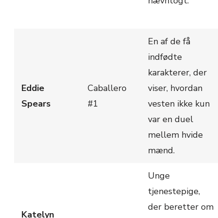
hævntogt.
En af de få
indfødte
karakterer, der
Eddie
Caballero
viser, hvordan
Spears
#1
vesten ikke kun
var en duel
mellem hvide
mænd.
Unge
tjenestepige,
der beretter om
Katelyn