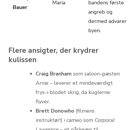
Maria
bandens første
Bauer
angreb og
dermed advarer
byen.
Flere ansigter, der krydrer
kulissen
Craig Branham
som saloon-gæsten
Arnie – leverer et mindeværdigt
frys-i-blodet skrig, da kuglerne
flyver.
Brett Donowho
(filmens
instruktør!) i cameo som
Corporal
Lawrence
– et påskeæg til