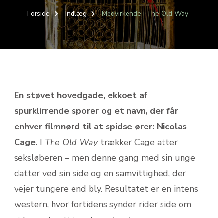
Forside
Indlæg
Medvirkende i The Old Way
En støvet hovedgade, ekkoet af
spurklirrende sporer og et navn, der får
enhver filmnørd til at spidse ører: Nicolas
Cage.
I
The Old Way
trækker Cage atter
seksløberen – men denne gang med sin unge
datter ved sin side og en samvittighed, der
vejer tungere end bly. Resultatet er en intens
western, hvor fortidens synder rider side om