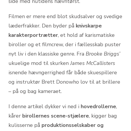
side med nutidens hævntørst.
Filmen er mere end blot skudsalver og svedige
læderfrakker. Den byder på
knivskarpe
karakter­portrætter
, et hold af karismatiske
biroller og et filmcrew, der i fællesskab puster
nyt liv i den klassiske genre. Fra
Brooke Briggs’
ukuelige mod til skurken
James McCallisters
isnende hævngerrighed får både skuespillere
og instruktør Brett Donowho lov til at brillere
– på og bag kameraet.
I denne artikel dykker vi ned i
hovedrollerne
,
kårer
birollernes scene-stjælere
, kigger bag
kulisserne på
produktionsselskaber og