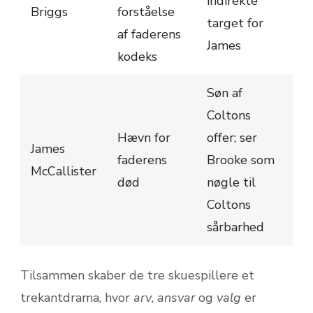
indirekte
Briggs
forståelse
target for
af faderens
James
kodeks
Søn af
Coltons
Hævn for
offer; ser
James
faderens
Brooke som
McCallister
død
nøgle til
Coltons
sårbarhed
Tilsammen skaber de tre skuespillere et
trekantdrama, hvor
arv
,
ansvar
og
valg
er