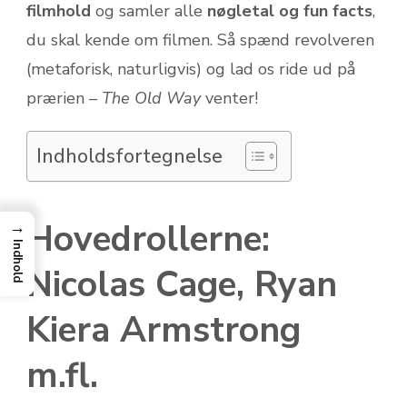
filmhold
og samler alle
nøgletal og fun facts
,
du skal kende om filmen. Så spænd revolveren
(metaforisk, naturligvis) og lad os ride ud på
prærien –
The Old Way
venter!
Indholdsfortegnelse
Hovedrollerne:
→
Indhold
Nicolas Cage, Ryan
Kiera Armstrong
m.fl.