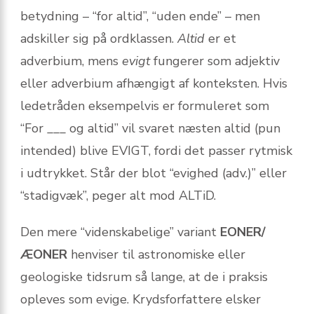
betydning – “for altid”, “uden ende” – men
adskiller sig på ordklassen.
Altid
er et
adverbium, mens
evigt
fungerer som adjektiv
eller adverbium afhængigt af konteksten. Hvis
ledetråden eksempelvis er formuleret som
“For ___ og altid” vil svaret næsten altid (pun
intended) blive EVIGT, fordi det passer rytmisk
i udtrykket. Står der blot “evighed (adv.)” eller
“stadigvæk”, peger alt mod ALTiD.
Den mere “videnskabelige” variant
EONER/
ÆONER
henviser til astronomiske eller
geologiske tidsrum så lange, at de i praksis
opleves som evige. Krydsforfattere elsker