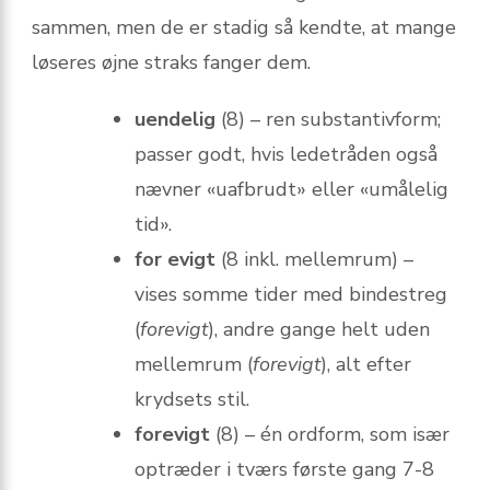
sammen, men de er stadig så kendte, at mange
løseres øjne straks fanger dem.
uendelig
(8) – ren substantivform;
passer godt, hvis lede­tråden også
nævner «u­af­brudt» eller «u­målelig
tid».
for evigt
(8 inkl. mellemrum) –
vises somme tider med bindestreg
(
forevigt
), andre gange helt uden
mellemrum (
forevigt
), alt efter
krydsets stil.
forevigt
(8) – én ordform, som især
optræder i tværs første gang 7-8