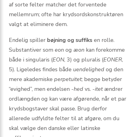
af sorte felter matcher det forventede
mellemrum; ofte har krydsordskonstruktøren
valgt at eliminere dem.
Endelig spiller
bøjning og suffiks
en rolle.
Substantiver som
eon
og
æon
kan forekomme
både i singularis (
EON
, 3) og pluralis (
EONER
,
5). Ligeledes findes både
uendelighed
og den
mere akademiske
perpetuitet
; begge betyder
“evighed”, men endelsen
-hed
vs.
-itet
ændrer
ordlængden og kan være afgørende, når et par
krydsbogstaver skal passe. Brug derfor
allerede udfyldte felter til at afgøre, om du
skal vælge den danske eller latinske