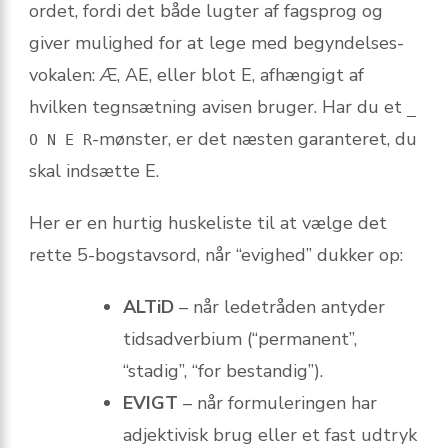
ordet, fordi det både lugter af fagsprog og
giver mulighed for at lege med begyndelses-
vokalen: Æ, AE, eller blot E, afhængigt af
hvilken tegnsætning avisen bruger. Har du et
_
-mønster, er det næsten garanteret, du
O N E R
skal indsætte E.
Her er en hurtig huskeliste til at vælge det
rette 5-bogstavsord, når “evighed” dukker op:
ALTiD
– når ledetråden antyder
tidsadverbium (“permanent”,
“stadig”, “for bestandig”).
EVIGT
– når formuleringen har
adjektivisk brug eller et fast udtryk