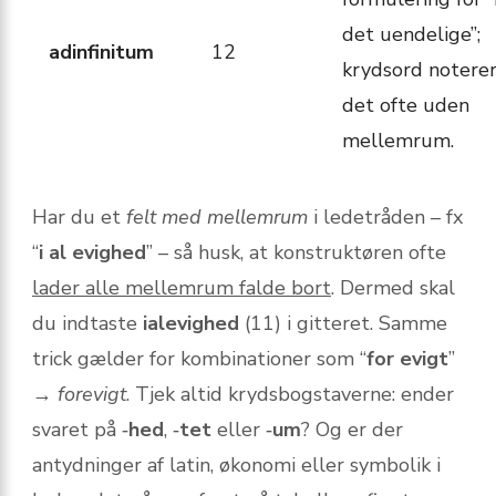
det uendelige”;
adinfinitum
12
krydsord notere
det ofte uden
mellemrum.
Har du et
felt med mellemrum
i ledetråden – fx
“
i al evighed
” – så husk, at konstruktøren ofte
lader alle mellemrum falde bort
. Dermed skal
du indtaste
ialevighed
(11) i gitteret. Samme
trick gælder for kombinationer som “
for evigt
”
→
forevigt
. Tjek altid krydsbogstaverne: ender
svaret på ‑
hed
, ‑
tet
eller ‑
um
? Og er der
antydninger af latin, økonomi eller symbolik i