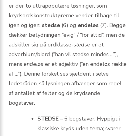
er der to ultra­populære løsninger, som
krydsordskonstruktørerne vender tilbage til
igen og igen:
stedse
(6) og
endeløs
(7). Begge
dækker betydningen “evig” / “for altid”, men de
adskiller sig på ordklasse-
stedse
er et
adverbium/biord (“han vil stedse mindes …”),
mens
endeløs
er et adjektiv (“en endeløs række
af …”). Denne forskel ses sjældent i selve
ledetråden, så løsningen afhænger som regel
af antallet af felter og de krydsende
bogstaver.
STEDSE
– 6 bogstaver. Hyppigt i
klassiske kryds uden tema; svarer