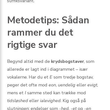
suffiksvariant.
Metodetips: Sådan
rammer du det
rigtige svar
Begynd altid med de
krydsbogstaver
, som
allerede er lagt ind i diagrammet – især
vokalerne. Har du et
E
som tredje bogstav,
peger det ofte mod
eon
,
uendelig
eller
evigt
,
mens et
I
samme sted kan trække mod
tidsløshed
eller
ialevighed
. Kig også på
slutningen: endelser som
-hed
,
-et
og
-en