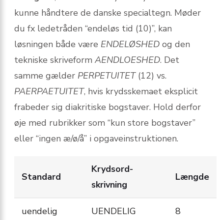
kunne håndtere de danske specialtegn. Møder
du fx ledetråden “endeløs tid (10)”, kan
løsningen både være
ENDELØSHED
og den
tekniske skriveform
AENDLOESHED
. Det
samme gælder
PERPETUITET
(12) vs.
PAERPAETUITET
, hvis krydsskemaet eksplicit
frabeder sig diakritiske bogstaver. Hold derfor
øje med rubrikker som “kun store bogstaver”
eller “ingen æ/ø/å” i opgaveinstruktionen.
Krydsord-
Standard
Længde
skrivning
uendelig
UENDELIG
8