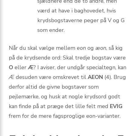
sjældnere end de to andre, men
værd at have i baghovedet, hvis
krydsbogstaverne peger på V og G
som ender.
Når du skal vælge mellem
eon
og
æon
, så kig
på de krydsende ord: Skal tredje bogstav være
O
eller
Æ
? I aviser, der undgår specialtegn, kan
Æ
desuden være omskrevet til
AEON
(4). Brug
derfor altid de givne bogstaver som
pejlemærke, og husk at nogle krydsord godt
kan finde på at præge det lille felt med
EVIG
frem for de mere fagsproglige eon-varianter.