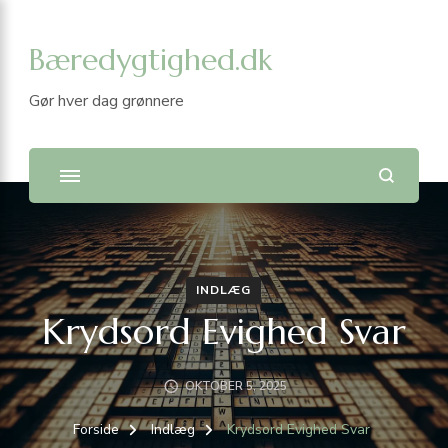
Bæredygtighed.dk
Gør hver dag grønnere
INDLÆG
Krydsord Evighed Svar
OKTOBER 5, 2025
Forside
Indlæg
Krydsord Evighed Svar