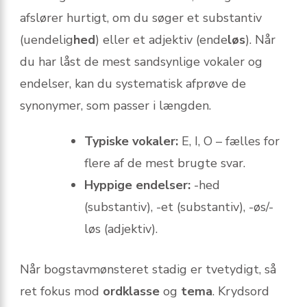
afslører hurtigt, om du søger et substantiv
(uendelig
hed
) eller et adjektiv (ende
løs
). Når
du har låst de mest sandsynlige vokaler og
endelser, kan du systematisk afprøve de
synonymer, som passer i længden.
Typiske vokaler:
E, I, O – fælles for
flere af de mest brugte svar.
Hyppige endelser:
-hed
(substantiv), -et (substantiv), -øs/-
løs (adjektiv).
Når bogstavmønsteret stadig er tvetydigt, så
ret fokus mod
ordklasse
og
tema
. Krydsord