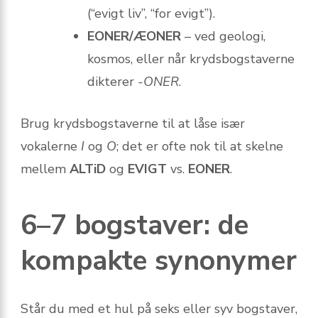
(“evigt liv”, “for evigt”).
EONER/ÆONER
– ved geologi,
kosmos, eller når krydsbogstaverne
dikterer
-ONER
.
Brug krydsbogstaverne til at låse især
vokalerne
I
og
O
; det er ofte nok til at skelne
mellem
ALTiD
og
EVIGT
vs.
EONER
.
6–7 bogstaver: de
kompakte synonymer
Står du med et hul på seks eller syv bogstaver,