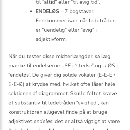
til “altid” eller “til evig tid”.
ENDELØS
– 7 bogstaver.
Forekommer især, når ledetråden
er “uendelig” eller “evig” i
adjektivform.
Når du tester disse midterlængder, så læg
mærke til endelserne:
-SE
i “stedse” og
-LØS
i
“endeløs”. De giver dig solide vokaler (E-E-E /
E-E-Ø) at krydse med, hvilket ofte låser hele
sektionen af diagrammet. Skulle feltet kræve
et substantiv til ledetråden “evighed”, kan
konstruktøren alligevel finde på at bruge
adjektivet
endeløs
; det er altså vigtigt at være