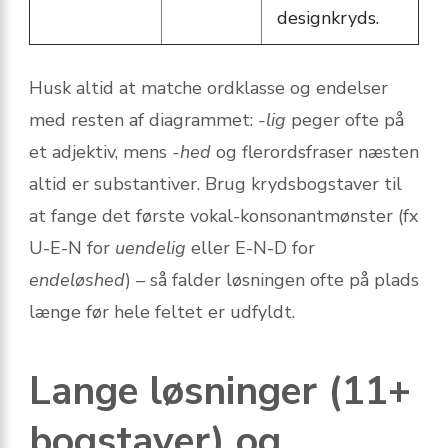
designkryds.
Husk altid at matche ordklasse og endelser
med resten af diagrammet:
-lig
peger ofte på
et adjektiv, mens
-hed
og flerordsfraser næsten
altid er substantiver. Brug krydsbogstaver til
at fange det første vokal-konsonant­mønster (fx
U-E-N for
uendelig
eller E-N-D for
endeløshed
) – så falder løsningen ofte på plads
længe før hele feltet er udfyldt.
Lange løsninger (11+
bogstaver) og