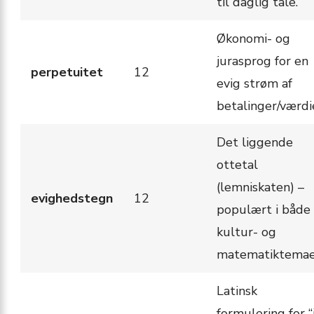
til daglig tale.
Økonomi- og
jurasprog for en
perpetuitet
12
evig strøm af
betalinger/værdi
Det liggende
ottetal
(lemniskaten) –
evighedstegn
12
populært i både
kultur- og
matematiktemae
Latinsk
formulering for “