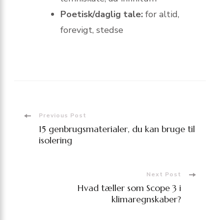
Poetisk/daglig tale:
for altid,
forevigt, stedse
Post
Previous Post
15 genbrugsmaterialer, du kan bruge til
Navigation
isolering
Next Post
Hvad tæller som Scope 3 i
klimaregnskaber?