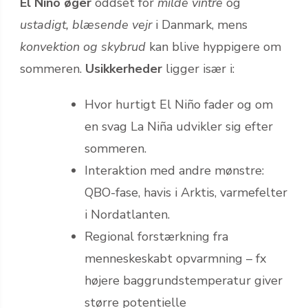
El Niño øger
oddset for
milde vintre
og
ustadigt, blæsende vejr
i Danmark, mens
konvektion og skybrud
kan blive hyppigere om
sommeren.
Usikkerheder
ligger især i:
Hvor hurtigt El Niño fader og om
en svag La Niña udvikler sig efter
sommeren.
Interaktion med andre mønstre:
QBO-fase, havis i Arktis, varmefelter
i Nordatlanten.
Regional forstærkning fra
menneskeskabt opvarmning – fx
højere baggrundstemperatur giver
større potentielle