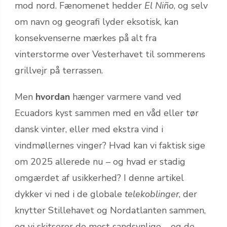
mod nord. Fænomenet hedder
El Niño
, og selv
om navn og geografi lyder eksotisk, kan
konsekvenserne mærkes på alt fra
vinterstorme over Vesterhavet til sommerens
grillvejr på terrassen.
Men
hvordan
hænger varmere vand ved
Ecuadors kyst sammen med en våd eller tør
dansk vinter, eller med ekstra vind i
vindmøllernes vinger? Hvad kan vi faktisk sige
om 2025 allerede nu – og hvad er stadig
omgærdet af usikkerhed? I denne artikel
dykker vi ned i de globale
telekoblinger
, der
knytter Stillehavet og Nordatlanten sammen,
og vi skitserer de mest sandsynlige – og de