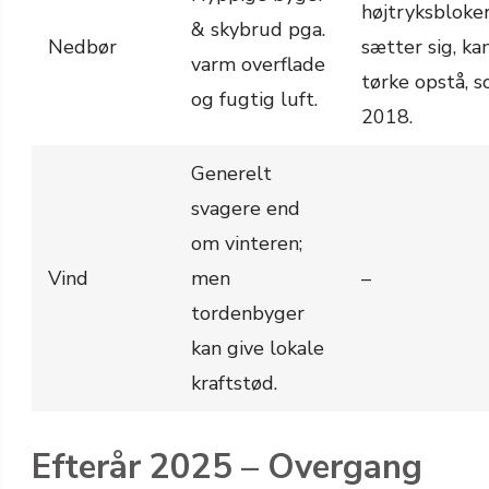
højtryksbloke
& skybrud pga.
Nedbør
sætter sig, kan
varm overflade
tørke opstå, 
og fugtig luft.
2018.
Generelt
svagere end
om vinteren;
Vind
men
–
tordenbyger
kan give lokale
kraftstød.
Efterår 2025 – Overgang