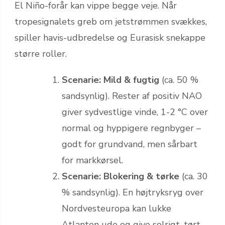
El Niño-forår kan vippe begge veje. Når
tropesignalets greb om jetstrømmen svækkes,
spiller havis-udbredelse og Eurasisk snekappe
større roller.
Scenarie: Mild & fugtig
(ca. 50 %
sandsynlig). Rester af positiv NAO
giver sydvestlige vinde, 1-2 °C over
normal og hyppigere regnbyger –
godt for grundvand, men sårbart
for markkørsel.
Scenarie: Blokering & tørke
(ca. 30
% sandsynlig). En højtryksryg over
Nordvesteuropa kan lukke
Atlanten ude og give solrigt, tørt