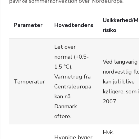
påvirke sommerkonvektion over Nordeuropa.
Usikkerhed/M
Parameter
Hovedtendens
risiko
Let over
normal (+0,5-
Ved langvarig
1,5 °C).
nordvestlig f
Varmetrug fra
Temperatur
kan juli blive
Centraleuropa
køligere, som 
kan nå
2007.
Danmark
oftere.
Hvis
Hyppige byger