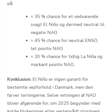
på:
≈ 35 % chance for et vedvarende
svagt El Niño og dermed neutral til
negativ NAO.
≈ 45 % chance for neutral ENSO,
let positiv NAO.
≈ 20 % chance for tidlig La Niña og
markant positiv NAO.
Konklusion:
El Niño er ingen garanti for
bestemte vejrforhold i Danmark, men den
farver terningerne. Selve retningen af
NAO
bliver afgørende for, om 2025 begynder med
kolde blokeringer eller vestenvådt stormvejr.