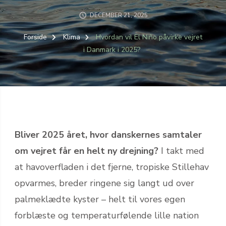
DECEMBER 21, 2025
Forside
Klima
Hvordan vil El Niño påvirke vejret
i Danmark i 2025?
Bliver 2025 året, hvor danskernes samtaler
om vejret får en helt ny drejning?
I takt med
at havoverfladen i det fjerne, tropiske Stillehav
opvarmes, breder ringene sig langt ud over
palmeklædte kyster – helt til vores egen
forblæste og temperaturfølende lille nation