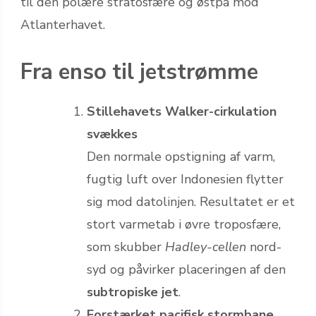
til den polære stratosfære og østpå mod
Atlanterhavet.
Fra enso til jetstrømme
Stillehavets Walker-cirkulation
svækkes
Den normale opstigning af varm,
fugtig luft over Indonesien flytter
sig mod datolinjen. Resultatet er et
stort varmetab i øvre troposfære,
som skubber
Hadley-cellen
nord-
syd og påvirker placeringen af den
subtropiske jet
.
Forstærket pacifisk stormbane