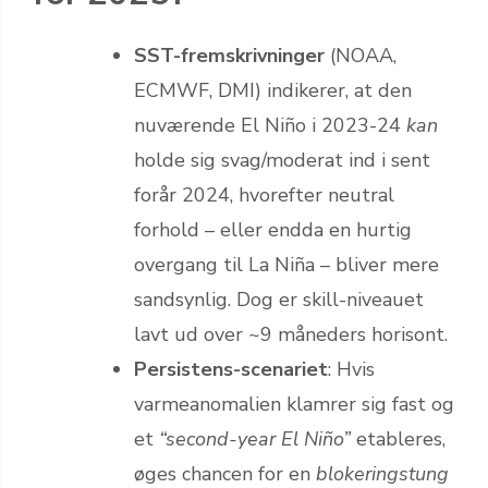
SST-fremskrivninger
(NOAA,
ECMWF, DMI) indikerer, at den
nuværende El Niño i 2023-24
kan
holde sig svag/moderat ind i sent
forår 2024, hvorefter neutral
forhold – eller endda en hurtig
overgang til La Niña – bliver mere
sandsynlig. Dog er skill-niveauet
lavt ud over ~9 måneders horisont.
Persistens-scenariet
: Hvis
varmeanomalien klamrer sig fast og
et
“second-year El Niño”
etableres,
øges chancen for en
blokeringstung