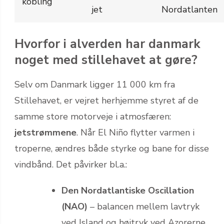
kobling
jet
Nordatlanten
Hvorfor i alverden har danmark
noget med stillehavet at gøre?
Selv om Danmark ligger 11 000 km fra
Stillehavet, er vejret herhjemme styret af de
samme store motorveje i atmosfæren:
jetstrømmene
. Når El Niño flytter varmen i
troperne, ændres både styrke og bane for disse
vindbånd. Det påvirker bl.a.:
Den Nordatlantiske Oscillation
(NAO)
– balancen mellem lavtryk
ved Island og højtryk ved Azorerne,