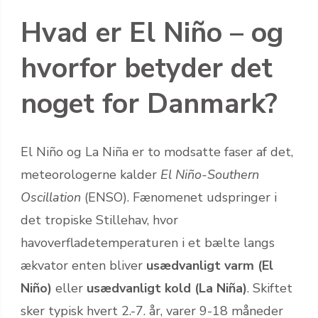
Hvad er El Niño – og
hvorfor betyder det
noget for Danmark?
El Niño og La Niña er to modsatte faser af det,
meteorologerne kalder
El Niño-Southern
Oscillation
(ENSO). Fænomenet udspringer i
det tropiske Stillehav, hvor
havoverfladetemperaturen i et bælte langs
ækvator enten bliver
usædvanligt varm (El
Niño)
eller
usædvanligt kold (La Niña)
. Skiftet
sker typisk hvert 2.-7. år, varer 9-18 måneder