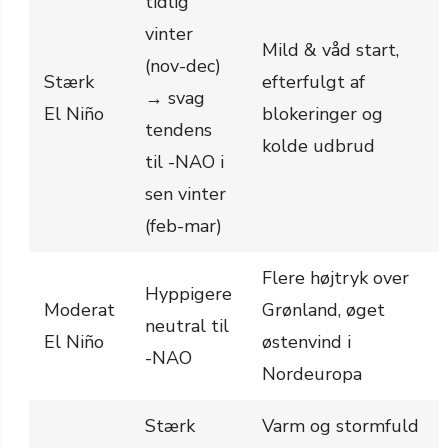
tidlig
vinter
Mild & våd start,
(nov-dec)
Stærk
efterfulgt af
→ svag
El Niño
blokeringer og
tendens
kolde udbrud
til -NAO i
sen vinter
(feb-mar)
Flere højtryk over
Hyppigere
Moderat
Grønland, øget
neutral til
El Niño
østenvind i
-NAO
Nordeuropa
Stærk
Varm og stormfuld