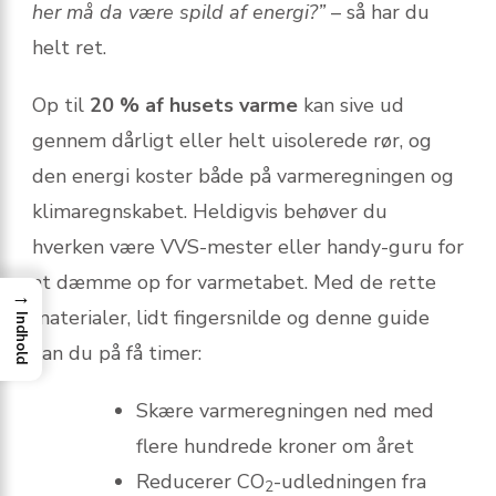
her må da være spild af energi?”
– så har du
helt ret.
Op til
20 % af husets varme
kan sive ud
gennem dårligt eller helt uisolerede rør, og
den energi koster både på varmeregningen og
klima­regnskabet. Heldigvis behøver du
hverken være VVS-mester eller handy-guru for
at dæmme op for varmetabet. Med de rette
→
materialer, lidt fingersnilde og denne guide
Indhold
kan du på få timer:
Skære varmeregningen ned med
flere hundrede kroner om året
Reducerer CO
-udledningen fra
2