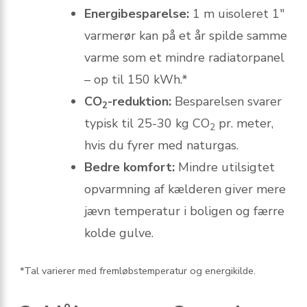
Energibesparelse:
1 m uisoleret 1″
varmerør kan på et år spilde samme
varme som et mindre radiatorpanel
– op til 150 kWh.*
CO
-reduktion:
Besparelsen svarer
2
typisk til 25-30 kg CO
pr. meter,
2
hvis du fyrer med naturgas.
Bedre komfort:
Mindre utilsigtet
opvarmning af kælderen giver mere
jævn temperatur i boligen og færre
kolde gulve.
*Tal varierer med fremløbstemperatur og energikilde.