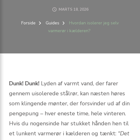
MARTS 18, 2026
Forside
Guides
Hvordan isolerer jeg selv
varmerør i kælderen?
Dunk! Dunk!
Lyden af varmt vand, der farer
gennem uisolerede stålrør, kan næsten høres
som klingende mønter, der forsvinder ud af din
pengepung – hver eneste time, hele vinteren.
Hvis du nogensinde har stukket hånden hen til
et lunkent varmerør i kælderen og tænkt:
“Det