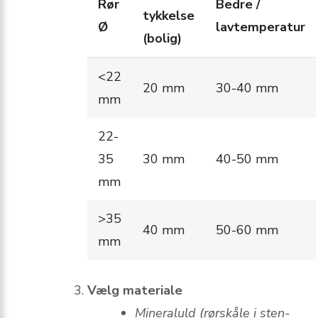
Rør
Bedre /
tykkelse
Ø
lavtemperatur
(bolig)
<22
20 mm
30-40 mm
mm
22-
35
30 mm
40-50 mm
mm
>35
40 mm
50-60 mm
mm
Vælg materiale
Mineraluld (rørskåle i sten-