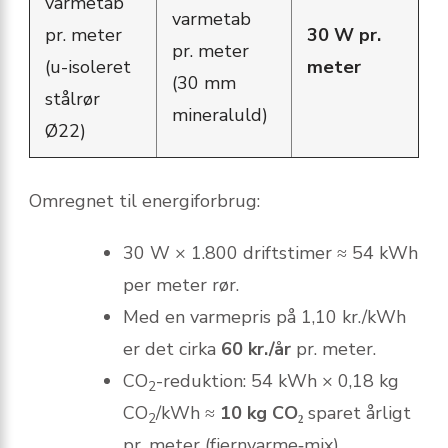
varmetab
varmetab
pr. meter
30 W pr.
pr. meter
(u-isoleret
meter
(30 mm
stålrør
mineraluld)
Ø22)
Omregnet til energiforbrug:
30 W × 1.800 driftstimer ≈ 54 kWh
per meter rør.
Med en varmepris på 1,10 kr./kWh
er det cirka
60 kr./år
pr. meter.
CO
-reduktion: 54 kWh × 0,18 kg
2
CO
/kWh ≈
10 kg CO₂
sparet årligt
2
pr. meter (fjernvarme‐mix).