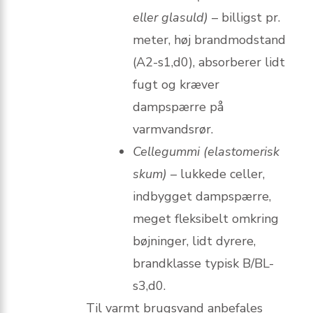
eller glasuld)
– billigst pr.
meter, høj brandmodstand
(A2-s1,d0), absorberer lidt
fugt og kræver
dampspærre på
varmvandsrør.
Cellegummi (elastomerisk
skum)
– lukkede celler,
indbygget dampspærre,
meget fleksibelt omkring
bøjninger, lidt dyrere,
brandklasse typisk B/BL-
s3,d0.
Til varmt brugsvand anbefales