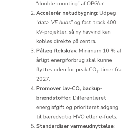
“double counting” af OPG’er.
Accelerér netudbygning
: Udpeg
“data-VE hubs”
og fast-track 400
kV-projekter, så ny havvind kan
kobles direkte på centra.
Pålæg flekskrav
: Minimum 10 % af
årligt energiforbrug skal kunne
flyttes uden for peak-CO₂-timer fra
2027.
Promover lav-CO₂ backup-
brændstoffer
: Differentieret
energiafgift og prioriteret adgang
til bæredygtig HVO eller e-fuels.
Standardiser varmeudnyttelse
: