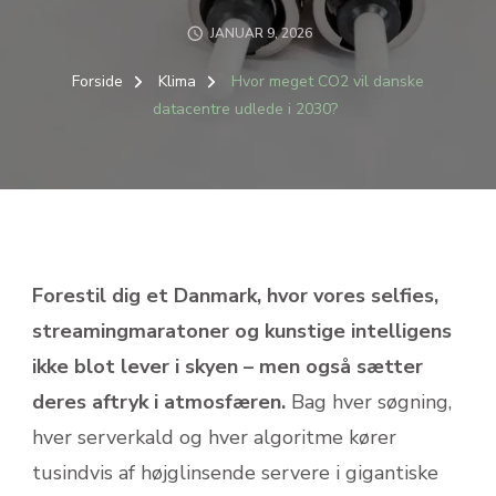
JANUAR 9, 2026
Forside
Klima
Hvor meget CO2 vil danske
datacentre udlede i 2030?
Forestil dig et Danmark, hvor vores selfies,
streaming­maratoner og kunstige intelligens
ikke blot lever i skyen – men også sætter
deres aftryk i atmosfæren.
Bag hver søgning,
hver serverkald og hver algoritme kører
tusindvis af højglinsende servere i gigantiske