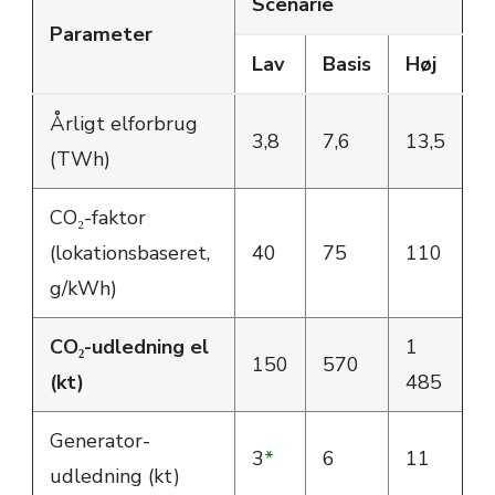
Scenarie
Parameter
Lav
Basis
Høj
Årligt elforbrug
3,8
7,6
13,5
(TWh)
CO₂-faktor
(lokationsbaseret,
40
75
110
g/kWh)
CO₂-udledning el
1
150
570
(kt)
485
Generator-
3
*
6
11
udledning (kt)