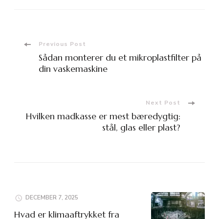
Post
Previous Post
Sådan monterer du et mikroplastfilter på
Navigation
din vaskemaskine
Next Post
Hvilken madkasse er mest bæredygtig:
stål, glas eller plast?
DECEMBER 7, 2025
Hvad er klimaaftrykket fra