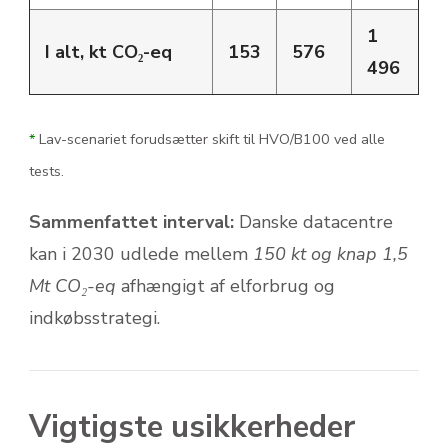
1
I alt, kt CO₂-eq
153
576
496
*
Lav-scenariet forudsætter skift til HVO/B100 ved alle
tests.
Sammenfattet interval:
Danske datacentre
kan i 2030 udlede mellem
150 kt og knap 1,5
Mt CO₂-eq
afhængigt af elforbrug og
indkøbsstrategi.
Vigtigste usikkerheder