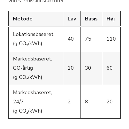
vores emissionsfaktorer.
Metode
Lav
Basis
Høj
Lokationsbaseret
40
75
110
(g CO₂/kWh)
Markedsbaseret,
GO-årlig
10
30
60
(g CO₂/kWh)
Markedsbaseret,
24/7
2
8
20
(g CO₂/kWh)