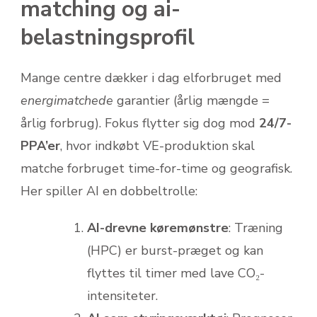
matching og ai-
belastningsprofil
Mange centre dækker i dag elforbruget med
energimatchede
garantier (årlig mængde =
årlig forbrug). Fokus flytter sig dog mod
24/7-
PPA’er
, hvor indkøbt VE-produktion skal
matche forbruget time-for-time og geografisk.
Her spiller AI en dobbeltrolle:
AI-drevne køremønstre
: Træning
(HPC) er burst-præget og kan
flyttes til timer med lave CO₂-
intensiteter.