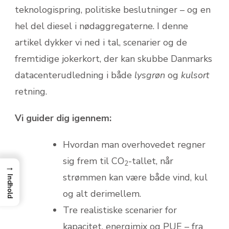
teknologispring, politiske beslutninger – og en
hel del diesel i nødaggregaterne. I denne
artikel dykker vi ned i tal, scenarier og de
fremtidige jokerkort, der kan skubbe Danmarks
datacenter­udledning i både
lysgrøn
og
kulsort
retning.
Vi guider dig igennem:
Hvordan man overhovedet regner
sig frem til CO
-tallet, når
2
→
strømmen kan være både vind, kul
Indhold
og alt derimellem.
Tre realistiske scenarier for
kapacitet, energimix og PUE – fra