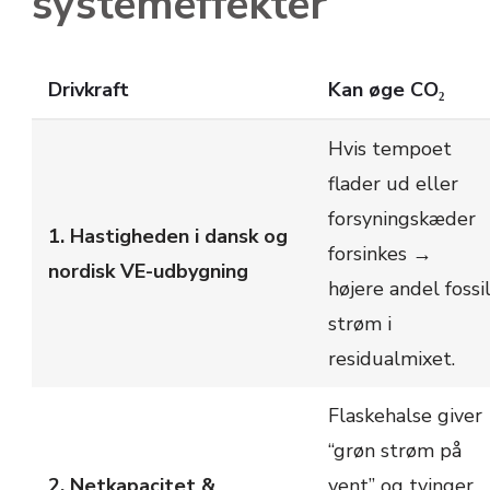
systemeffekter
Drivkraft
Kan øge CO₂
Hvis tempoet
flader ud eller
forsyningskæder
1. Hastigheden i dansk og
forsinkes →
nordisk VE-udbygning
højere andel fossi
strøm i
residualmixet.
Flaskehalse giver
“grøn strøm på
2. Netkapacitet &
vent” og tvinger