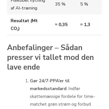
Fleksibel flytning
35 %
5 %
af AI-træning
Resultat (Mt
≈ 0,35
≈ 1,3
CO₂)
Anbefalinger – Sådan
presser vi tallet mod den
lave ende
Gør 24/7-PPA’er til
markedsstandard
: Indfør
skattemæssige fordele for time-
matchet grøn strøm og forbyd