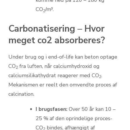
komme ned på 120 – 180 kg
CO
/m³.
2
Carbonatisering – Hvor
meget co2 absorberes?
Under brug og i end-of-life kan beton optage
CO
fra luften, når calciumhydroxid og
2
calciumsilikathydrat reagerer med CO
.
2
Mekanismen er reelt den omvendte proces af
calcination.
I brugsfasen:
Over 50 år kan 10 –
25 % af den oprindelige proces-
CO
bindes, afhængigt af
2