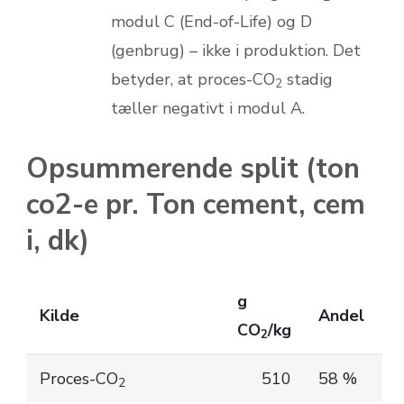
modul C (End-of-Life) og D
(genbrug) – ikke i produktion. Det
betyder, at proces-CO
stadig
2
tæller negativt i modul A.
Opsummerende split (ton
co2-e pr. Ton cement, cem
i, dk)
g
Kilde
Andel
CO
/kg
2
Proces-CO
510
58 %
2