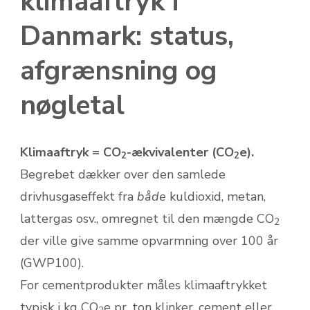
klimaaftryk i
Danmark: status,
afgrænsning og
nøgletal
Klimaaftryk = CO
-ækvivalenter (CO
e).
2
2
Begrebet dækker over den samlede
drivhusgaseffekt fra
både
kuldioxid, metan,
lattergas osv., omregnet til den mængde CO
2
der ville give samme opvarmning over 100 år
(GWP100).
For cementprodukter måles klimaaftrykket
typisk i kg CO
e pr. ton klinker, cement eller