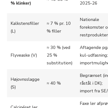
% klinker)
2025-26
Nationale
Kalkstensfiller
≈ 7 % pr. 10
forekomster 
(L)
% filler
restprodukter
≈ 30 % (ved
Aftagende pg
Flyveaske (V)
25 %
kul-udfasning;
substitution)
importmuligh
Begrænset (i
Højovnsslagge
≈ 40 %
råstål i DK);
(S)
import fra SE
Faxe ler afprø
Calcinéret ler