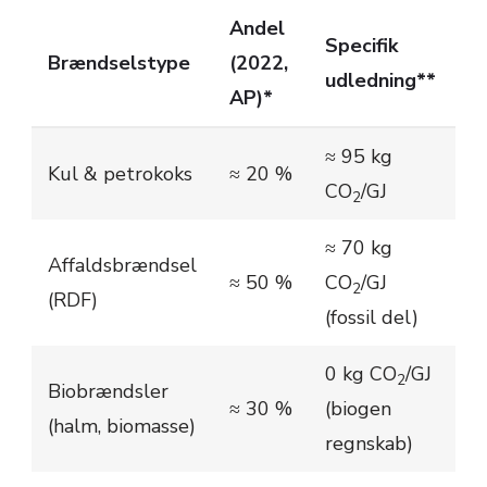
Andel
Specifik
Brændselstype
(2022,
udledning**
AP)*
≈ 95 kg
Kul & petrokoks
≈ 20 %
CO
/GJ
2
≈ 70 kg
Affaldsbrændsel
≈ 50 %
CO
/GJ
2
(RDF)
(fossil del)
0 kg CO
/GJ
2
Biobrændsler
≈ 30 %
(biogen
(halm, biomasse)
regnskab)