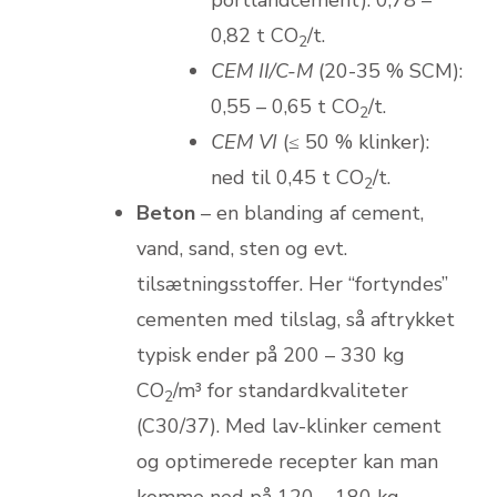
portlandcement): 0,78 –
0,82 t CO
/t.
2
CEM II/C-M
(20-35 % SCM):
0,55 – 0,65 t CO
/t.
2
CEM VI
(≤ 50 % klinker):
ned til 0,45 t CO
/t.
2
Beton
– en blanding af cement,
vand, sand, sten og evt.
tilsætningsstoffer. Her “fortyndes”
cementen med tilslag, så aftrykket
typisk ender på 200 – 330 kg
CO
/m³ for standardkvaliteter
2
(C30/37). Med lav-klinker cement
og optimerede recepter kan man