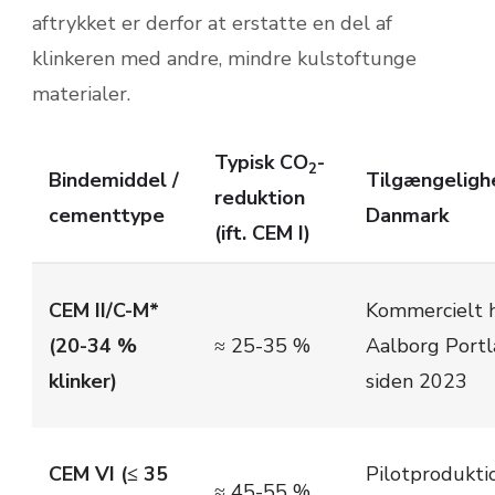
aftrykket er derfor at erstatte en del af
klinkeren med andre, mindre kulstoftunge
materialer.
Typisk CO
-
2
Bindemiddel /
Tilgængelighe
reduktion
cementtype
Danmark
(ift. CEM I)
CEM II/C-M*
Kommercielt 
(20-34 %
≈ 25-35 %
Aalborg Port
klinker)
siden 2023
CEM VI (≤ 35
Pilotprodukti
≈ 45-55 %