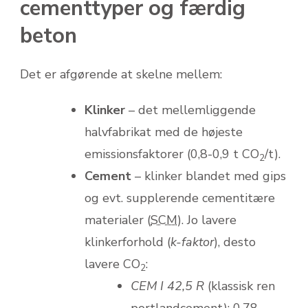
cementtyper og færdig
beton
Det er afgørende at skelne mellem:
Klinker
– det mellemliggende
halvfabrikat med de højeste
emissionsfaktorer (0,8-0,9 t CO
/t).
2
Cement
– klinker blandet med gips
og evt. supplerende cementitære
materialer (
SCM
). Jo lavere
klinkerforhold (
k-faktor
), desto
lavere CO
:
2
CEM I 42,5 R
(klassisk ren