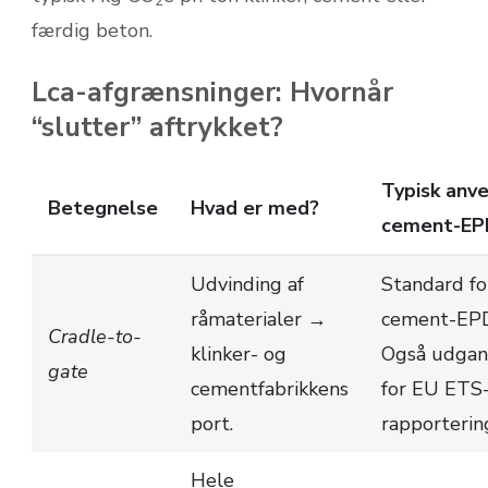
2
færdig beton.
Lca-afgrænsninger: Hvornår
“slutter” aftrykket?
Typisk anve
Betegnelse
Hvad er med?
cement-EP
Udvinding af
Standard fo
råmaterialer →
cement-EPD
Cradle-to-
klinker- og
Også udgan
gate
cementfabrikkens
for EU ETS
port.
rapporterin
Hele