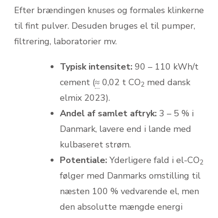
Efter brændingen knuses og formales klinkerne
til fint pulver. Desuden bruges el til pumper,
filtrering, laboratorier mv.
Typisk intensitet:
90 – 110 kWh/t
cement (
≈
0,02 t CO
med dansk
2
elmix 2023).
Andel af samlet aftryk:
3 – 5 % i
Danmark, lavere end i lande med
kulbaseret strøm.
Potentiale:
Yderligere fald i el-CO
2
følger med Danmarks omstilling til
næsten 100 % vedvarende el, men
den absolutte mængde energi