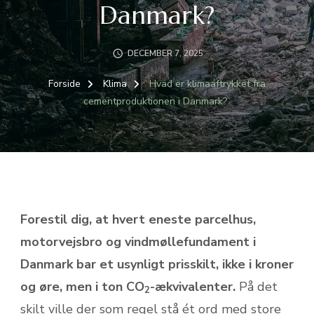
Danmark?
DECEMBER 7, 2025
Forside
Klima
Hvad er klimaaftrykket fra
cementproduktionen i Danmark?
Forestil dig, at hvert eneste parcelhus,
motorvejsbro og vindmøllefundament i
Danmark bar et usynligt prisskilt, ikke i kroner
og øre, men i ton CO
-ækvivalenter.
På det
2
skilt ville der som regel stå ét ord med store