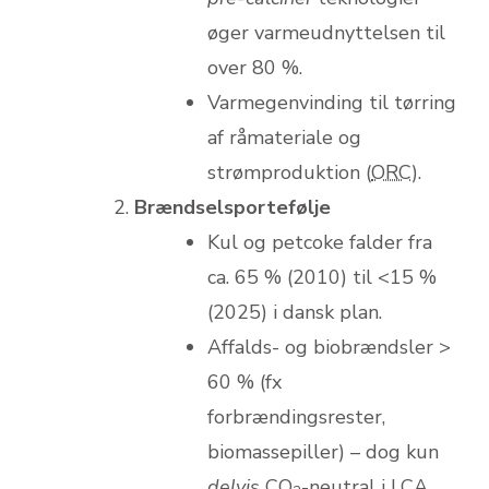
øger varmeudnyttelsen til
over 80 %.
Varmegenvinding til tørring
af råmateriale og
strømproduktion (
ORC
).
Brændsels­portefølje
Kul og petcoke falder fra
ca. 65 % (2010) til <15 %
(2025) i dansk plan.
Affalds- og biobrændsler >
60 % (fx
forbrændingsrester,
biomassepiller) – dog kun
delvis
CO
-neutral i LCA.