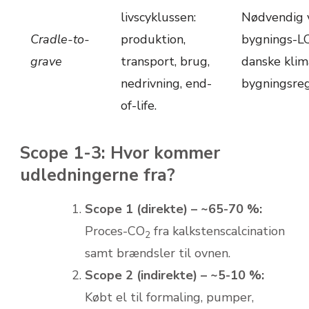
livscyklussen:
Nødvendig 
Cradle-to-
produktion,
bygnings-LC
grave
transport, brug,
danske klim
nedrivning, end-
bygningsre
of-life.
Scope 1-3: Hvor kommer
udledningerne fra?
Scope 1 (direkte) – ~65-70 %:
Proces-CO
fra kalkstens­calcination
2
samt brændsler til ovnen.
Scope 2 (indirekte) – ~5-10 %:
Købt el til formaling, pumper,