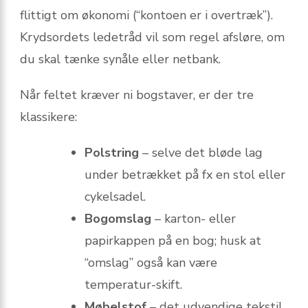
flittigt om økonomi (“kontoen er i overtræk”).
Krydsordets ledetråd vil som regel afsløre, om
du skal tænke synåle eller netbank.
Når feltet kræver ni bogstaver, er der tre
klassikere:
Polstring
– selve det bløde lag
under betrækket på fx en stol eller
cykelsadel.
Bogomslag
– karton- eller
papirkappen på en bog; husk at
“omslag” også kan være
temperatur-skift.
Møbelstof
– det udvendige tekstil,