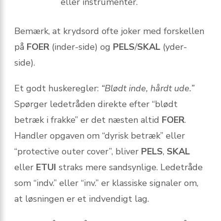
eller instrumenter.
Bemærk, at krydsord ofte joker med forskellen
på
FOER
(inder-side) og
PELS
/
SKAL
(yder-
side).
Et godt huskeregler:
“Blødt inde, hårdt ude.”
Spørger ledetråden direkte efter “blødt
betræk i frakke” er det næsten altid
FOER
.
Handler opgaven om “dyrisk betræk” eller
“protective outer cover”, bliver
PELS
,
SKAL
eller
ETUI
straks mere sandsynlige. Ledetråde
som “indv.” eller “inv.” er klassiske signaler om,
at løsningen er et indvendigt lag.