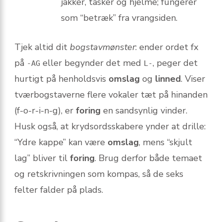
jakker, tasker og hjelme; fungerer
som “betræk” fra vrangsiden.
Tjek altid dit
bogstavmønster
: ender ordet fx
på
eller begynder det med
, peger det
-AG
L-
hurtigt på henholdsvis
omslag
og
linned
. Viser
tværbogstaverne flere vokaler tæt på hinanden
(f-o-r-i-n-g), er
foring
en sandsynlig vinder.
Husk også, at krydsordsskabere ynder at drille:
“Ydre kappe” kan være
omslag
, mens “skjult
lag” bliver til
foring
. Brug derfor både temaet
og retskrivningen som kompas, så de seks
felter falder på plads.