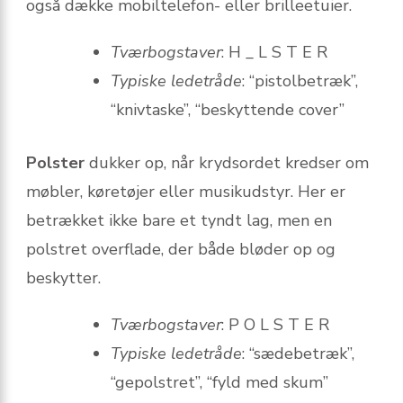
også dække mobiltelefon- eller brilleetuier.
Tværbogstaver
: H _ L S T E R
Typiske ledetråde
: “pistolbetræk”,
“knivtaske”, “beskyttende cover”
Polster
dukker op, når krydsordet kredser om
møbler, køretøjer eller musikudstyr. Her er
betrækket ikke bare et tyndt lag, men en
polstret overflade, der både bløder op og
beskytter.
Tværbogstaver
: P O L S T E R
Typiske ledetråde
: “sædebetræk”,
“gepolstret”, “fyld med skum”