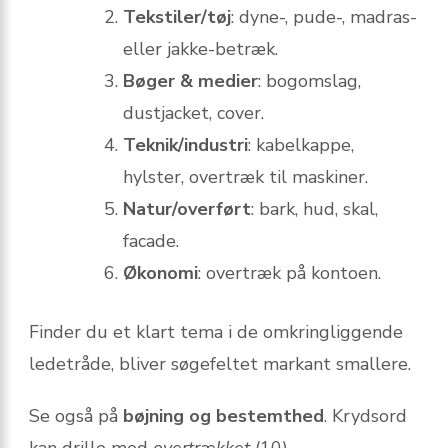
Tekstiler/tøj
: dyne-, pude-, madras-
eller jakke-betræk.
Bøger & medier
: bogomslag,
dustjacket, cover.
Teknik/industri
: kabelkappe,
hylster, overtræk til maskiner.
Natur/overført
: bark, hud, skal,
facade.
Økonomi
: overtræk på kontoen.
Finder du et klart tema i de omkringliggende
ledetråde, bliver søgefeltet markant smallere.
Se også på
bøjning og bestemthed
. Krydsord
kan drille med
overtrækket
(10),