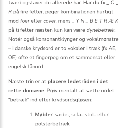
tværbogstaver du allerede har. Har du fx
_ O _
R
på fire felter, peger kombinationen hurtigt
mod
foer
eller
cover
, mens
_ Y N _ B E T R Æ K
på ti felter næsten kun kan være
dynebetræk
.
Notér også konsonantklynger og vokal­mønstre
– i danske krydsord er to vokaler i træk (fx AE,
OE) ofte et fingerpeg om et sammensat eller
engelsk lånord.
Næste trin er at
placere ledetråden i det
rette domæne
. Prøv mentalt at sætte ordet
“betræk” ind efter krydsordsgløsen:
Møbler
: sæde-, sofa-, stol- eller
polsterbetræk.