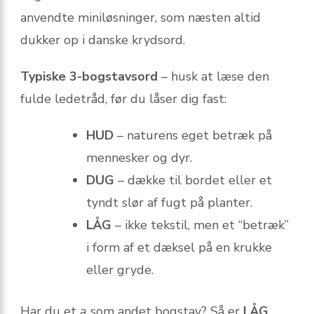
anvendte miniløsninger, som næsten altid
dukker op i danske krydsord.
Typiske 3-bogstavsord
– husk at læse den
fulde ledetråd, før du låser dig fast:
HUD
– naturens eget betræk på
mennesker og dyr.
DUG
– dække til bordet eller et
tyndt slør af fugt på planter.
LÅG
– ikke tekstil, men et “betræk”
i form af et dæksel på en krukke
eller gryde.
Har du et
a
som andet bogstav? Så er
LÅG