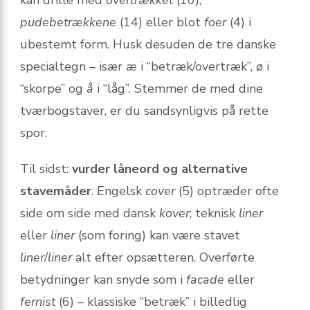
pudebetrækkene
(14) eller blot
foer
(4) i
ubestemt form. Husk desuden de tre danske
specialtegn – især
æ
i “betræk/overtræk”,
ø
i
“skorpe” og
å
i “låg”. Stemmer de med dine
tværbogstaver, er du sandsynligvis på rette
spor.
Til sidst:
vurder låneord og alternative
stavemåder
. Engelsk
cover
(5) optræder ofte
side om side med dansk
kover
; teknisk
liner
eller
liner
(som foring) kan være stavet
liner
/
liner
alt efter opsætteren. Overførte
betydninger kan snyde som i
facade
eller
fernist
(6) – klassiske “betræk” i billedlig