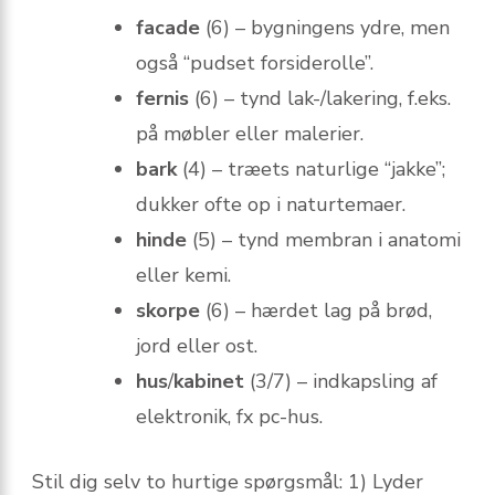
facade
(6) – bygningens ydre, men
også “pudset forsiderolle”.
fernis
(6) – tynd lak-/lakering, f.eks.
på møbler eller malerier.
bark
(4) – træets naturlige “jakke”;
dukker ofte op i naturtemaer.
hinde
(5) – tynd membran i anatomi
eller kemi.
skorpe
(6) – hærdet lag på brød,
jord eller ost.
hus
/
kabinet
(3/7) – indkapsling af
elektronik, fx pc-hus.
Stil dig selv to hurtige spørgsmål: 1) Lyder