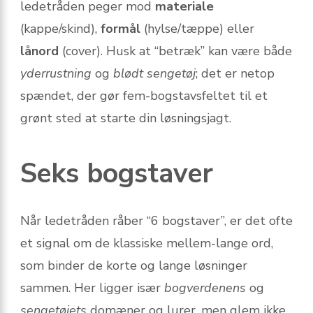
ledetråden peger mod
materiale
(kappe/skind),
formål
(hylse/tæppe) eller
lånord
(cover). Husk at “betræk” kan være både
yderrustning
og
blødt sengetøj
; det er netop
spændet, der gør fem-bogstavsfeltet til et
grønt sted at starte din løsningsjagt.
Seks bogstaver
Når ledetråden råber “6 bogstaver”, er det ofte
et signal om de klassiske mellem-lange ord,
som binder de korte og lange løsninger
sammen. Her ligger især
bogverdenens
og
sengetøjets
domæner og lurer, men glem ikke