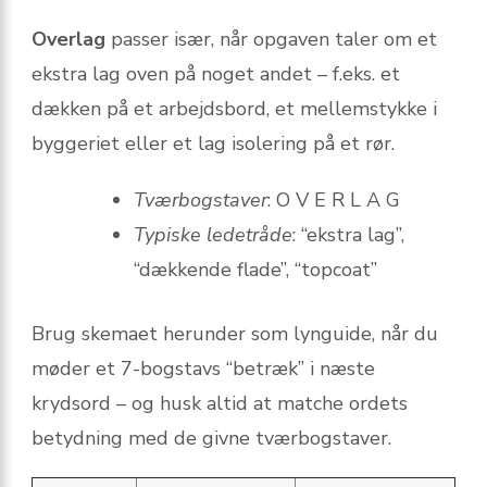
Overlag
passer især, når opgaven taler om et
ekstra lag oven på noget andet – f.eks. et
dækken på et arbejdsbord, et mellemstykke i
byggeriet eller et lag isolering på et rør.
Tværbogstaver
: O V E R L A G
Typiske ledetråde
: “ekstra lag”,
“dækkende flade”, “topcoat”
Brug skemaet herunder som lyn­guide, når du
møder et 7-bogstavs “betræk” i næste
krydsord – og husk altid at matche ordets
betydning med de givne tværbogstaver.