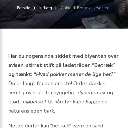
Forside
Indlæg
Guide til Betræk i krydsord
Har du nogensinde siddet med blyanten over
avisen, stirret stift på ledetråden “Betræk”
og tænkt:
“Hvad pokker mener de lige her?”
Du er langt fra den eneste! Ordet dækker
nemlig over alt fra hyggeligt
dynebetræk
og
blødt
møbelstof
til hårdfør
kabelkappe
og
naturens egen
bark
.
Netop derfor kan “betræk” være en sand