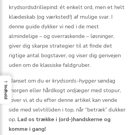
krydsords­drillepind: ét enkelt ord, men et helt
klædeskab (og værksted!) af mulige svar. I
denne guide dykker vi ned i de mest
almindelige – og overraskende – løsninger,
giver dig skarpe strategier til at finde det
rigtige antal bogstaver, og viser dig genvejen
uden om de klassiske faldgruber.
Uanset om du er
krydsords-hygger
søndag
→
Indhold
morgen eller hårdkogt
ordjæger
med stopur,
lover vi, at du efter denne artikel kan vende
side med selvtilliden i top, når “betræk” dukker
op.
Lad os trække i (ord-)handskerne og
komme i gang!