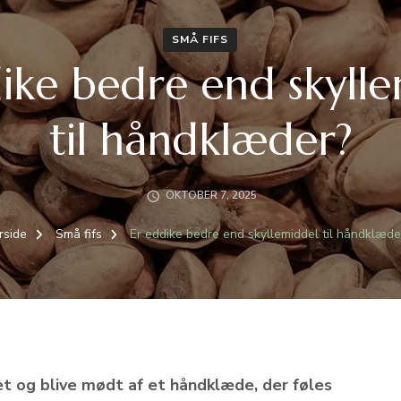
SMÅ FIFS
ike bedre end skyll
til håndklæder?
OKTOBER 7, 2025
rside
Små fifs
Er eddike bedre end skyllemiddel til håndklæde
et og blive mødt af et håndklæde, der føles