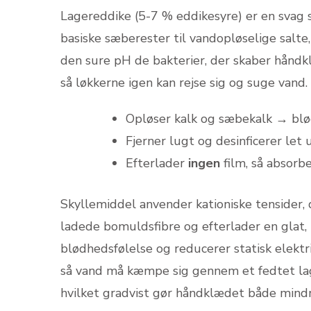
Lagereddike (5-7 % eddikesyre) er en svag 
basiske sæberester til vandopløselige salte,
den sure pH de bakterier, der skaber håndk
så løkkerne igen kan rejse sig og suge vand.
Opløser kalk og sæbe­kalk → blø
Fjerner lugt og desinficerer let 
Efterlader
ingen
film, så absorb
Skyllemiddel anvender kationiske tensider, d
ladede bomuldsfibre og efterlader en glat
blødhedsfølelse og reducerer statisk elektr
så vand må kæmpe sig gennem et fedtet lag.
hvilket gradvist gør håndklædet både mindr