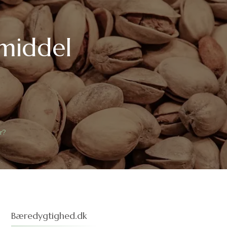
emiddel
r?
Bæredygtighed.dk