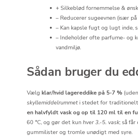
+ Silkeblød fornemmelse & ønske
– Reducerer sugeevnen (især på 
– Kan kapsle fugt og lugt inde, 
– Indeholder ofte parfume- og k
vandmiljø.
Sådan bruger du edd
Vælg
klar/hvid lagereddike på 5-7 %
(uden 
skyllemiddelrummet
i stedet for traditione
en halvfyldt vask og op til 120 ml til en f
60 °C, og gør det kun
hver 3.-5. vask
; så få
gummilister og tromle unødigt med syre.