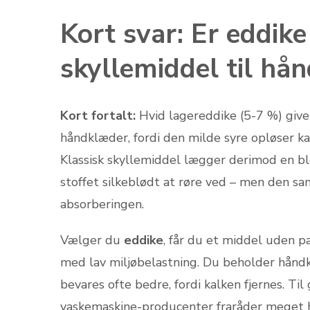
Kort svar: Er eddik
skyllemiddel til hå
Kort fortalt:
Hvid lagereddike (5-7 %) giv
håndklæder, fordi den milde syre opløser kal
Klassisk skyllemiddel lægger derimod en bl
stoffet silkeblødt at røre ved – men den s
absorberingen.
Vælger du
eddike
, får du et middel uden p
med lav miljøbelastning. Du beholder håndk
bevares ofte bedre, fordi kalken fjernes. T
vaskemaskine-producenter fraråder meget h