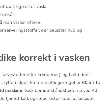
t duft lige efter vask.
frotté).
så man vasker oftere.
onserveringsstoffer, der belaster hud og
ike korrekt i vasken
farvestoffer eller krydderier), og hæld den i
lt skyllemiddel. En tommelfingerregel er
60 ml til
uld maskine
. Vask bomuldshåndklæderne ved 40-
r du fjernet kalk og sæberester uden at belaste