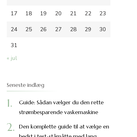
17
18
19
20
21
22
23
24
25
26
27
28
29
30
31
« jul
Seneste indlæg
Guide: Sådan vælger du den rette
strømbesparende vaskemaskine
Den komplette guide til at vælge en
bedst i test-ståmåtte med lang