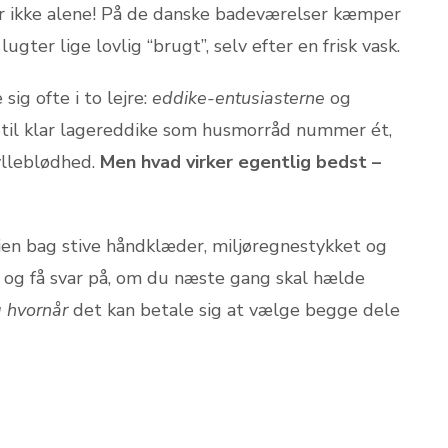
 ikke alene! På de danske badeværelser kæmper
gter lige lovlig “brugt”, selv efter en frisk vask.
sig ofte i to lejre:
eddike-entusiasterne
og
 til klar lagereddike som husmorråd nummer ét,
ylleblødhed.
Men hvad virker egentlig bedst –
mien bag stive håndklæder, miljøregnestykket og
 og få svar på, om du næste gang skal hælde
 hvornår
det kan betale sig at vælge begge dele