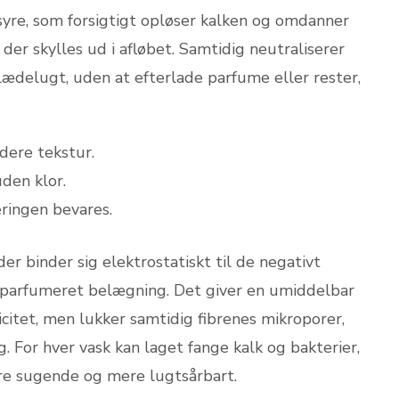
syre, som forsigtigt opløser kalken og omdanner
 der skylles ud i afløbet. Samtidig neutraliserer
lædelugt, uden at efterlade parfume eller rester,
dere tekstur.
uden klor.
eringen bevares.
er binder sig elektrostatiskt til de negativt
, parfumeret belægning. Det giver en umiddelbar
icitet, men lukker samtidig fibrenes mikroporer,
 For hver vask kan laget fange kalk og bakterier,
e sugende og mere lugt­sårbart.