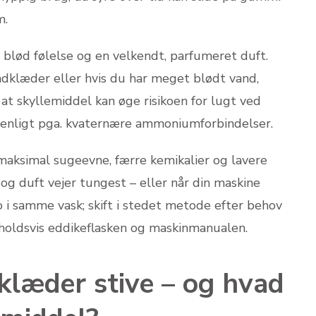
m.
en blød følelse og en velkendt, parfumeret duft.
dklæder eller hvis du har meget blødt vand,
at skyllemiddel kan øge risikoen for lugt ved
enligt pga. kvaternære ammoniumforbindelser.
 maksimal sugeevne, færre kemikalier og lavere
og duft vejer tungest – eller når din maskine
o i samme vask; skift i stedet metode efter behov
nholdsvis eddikeflasken og maskinmanualen.
klæder stive – og hvad