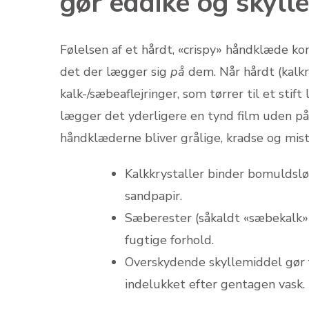
gør eddike og skyll
Følelsen af et hårdt, «crispy» håndklæde k
det der lægger sig
på
dem. Når hårdt (kalkr
kalk-/sæbe­aflejringer, som tørrer til et stif
lægger det yderligere en tynd film uden på 
håndklæderne bliver grålige, kradse og mist
Kalkkrystaller binder bomulds­l
sandpapir.
Sæberester (såkaldt «sæbe­kalk»)
fugtige forhold.
Overskydende skyllemiddel gør fø
indelukket efter gentagen vask.