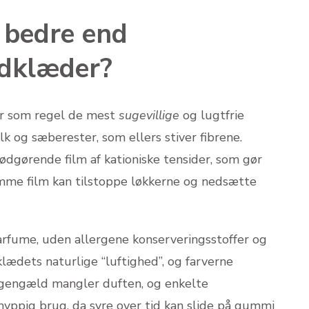
e bedre end
ndklæder?
er som regel de mest
sugevillige
og lugtfrie
k og sæberester, som ellers stiver fibrene.
ødgørende film af kationiske tensider, som gør
amme film kan tilstoppe løkkerne og nedsætte
arfume, uden allergene konserveringsstoffer og
lædets naturlige “luftighed”, og farverne
il gengæld mangler duften, og enkelte
yppig brug, da syre over tid kan slide på gummi