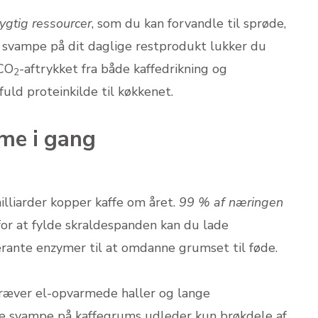
gtig ressourcer
, som du kan forvandle til sprøde,
e svampe på dit daglige restprodukt lukker du
 CO
-aftrykket fra både kaffedrikning og
2
uld proteinkilde til køkkenet.
me i gang
lliarder kopper kaffe om året.
99 % af næringen
 for at fylde skraldespanden kan du lade
erante enzymer til at omdanne grumset til føde.
kræver el-opvarmede haller og lange
 svampe på kaffegrums udleder kun brøkdele af