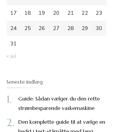
17
18
19
20
21
22
23
24
25
26
27
28
29
30
31
« jul
Seneste indlæg
Guide: Sådan vælger du den rette
strømbesparende vaskemaskine
Den komplette guide til at vælge en
bedst i test-ståmåtte med lang