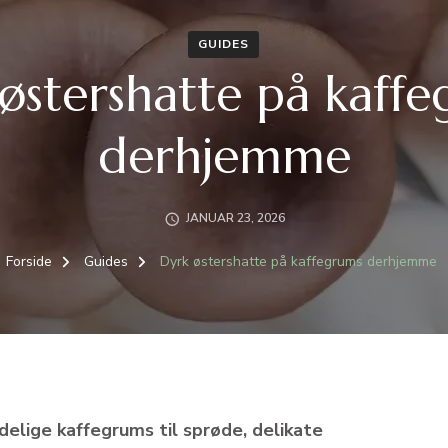
GUIDES
østershatte på kaff
derhjemme
JANUAR 23, 2026
Forside
Guides
Dyrk østershatte på kaffegrums derhjemme
elige kaffegrums til sprøde, delikate