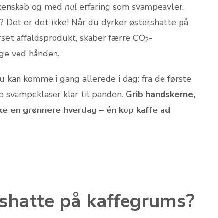
kkenskab og med
nul
erfaring som svampeavler.
? Det er det ikke! Når du dyrker østershatte på
verset affaldsprodukt, skaber færre CO
-
2
ige ved hånden.
 du kan komme i gang allerede i dag: fra de første
e svampeklaser klar til panden.
Grib handskerne,
e en grønnere hverdag – én kop kaffe ad
rshatte på kaffegrums?