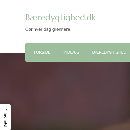
Bæredygtighed.dk
Gør hver dag grønnere
FORSIDE
INDLÆG
BÆREDYGTIGHED I
→
Indhold