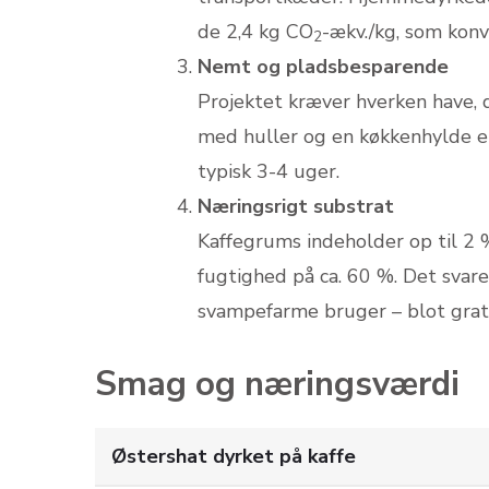
de 2,4 kg CO
-ækv./kg, som konv
2
Nemt og pladsbesparende
Projektet kræver hverken have, d
med huller og en køkkenhylde er 
typisk 3-4 uger.
Næringsrigt substrat
Kaffegrums indeholder op til 2 
fugtighed på ca. 60 %. Det svare
svampefarme bruger – blot grati
Smag og næringsværdi
Østershat dyrket på kaffe