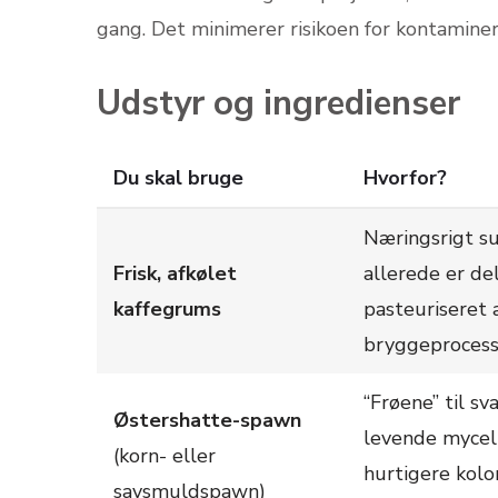
gang. Det minimerer risikoen for kontamine
Udstyr og ingredienser
Du skal bruge
Hvorfor?
Næringsrigt su
Frisk, afkølet
allerede er del
kaffegrums
pasteuriseret 
bryggeprocess
“Frøene” til s
Østershatte-spawn
levende mycel
(korn- eller
hurtigere kolo
savsmuldspawn)