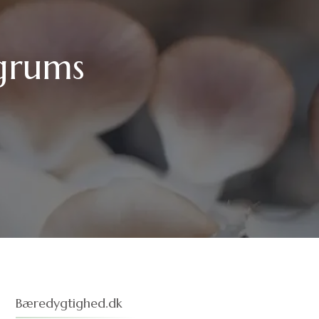
egrums
Bæredygtighed.dk