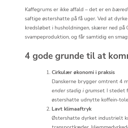
Kaffegrums er ikke affald – det er en
bæredy
saftige østershatte på få uger. Ved at dyrk
kredsløbet i husholdningen, skærer ned på
svampeproduktion, og får samtidig en smagf
4 gode grunde til at kom
Cirkulær økonomi i praksis
Danskerne brygger omtrent 4 mi
ender stadig i grumset
. I stedet
østershatte udnytte koffein-tol
Lavt klimaaftryk
Østershatte dyrket industrielt 
transportkæder. Hjemmedyrkede