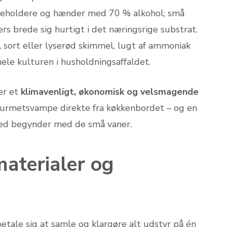
 beholdere og hænder med 70 % alkohol; små
 brede sig hurtigt i det nærings­rige substrat.
, sort eller lyserød skimmel, lugt af ammoniak
hele kulturen i husholdnings­affaldet.
er et
klimavenligt, økonomisk og velsmagende
gourmet­svampe direkte fra køkkenbordet – og en
hed begynder med de små vaner.
materialer og
betale sig at samle og klargøre alt udstyr på én