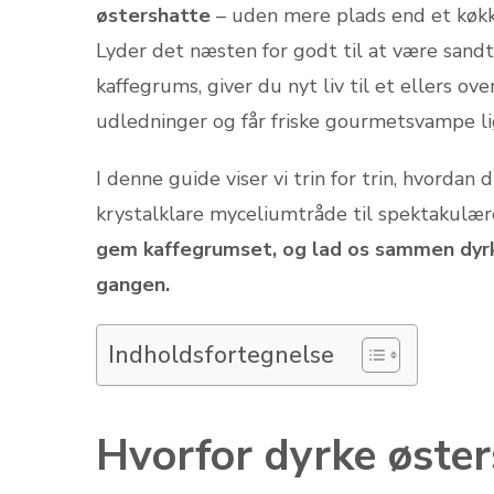
østershatte
– uden mere plads end et kø
Lyder det næsten for godt til at være sandt
kaffegrums, giver du nyt liv til et ellers o
udledninger og får friske gourmetsvampe l
I denne guide viser vi trin for trin, hvordan
krystalklare myceliumtråde til spektakulær
gem kaffegrumset, og lad os sammen dyrk
gangen.
Indholdsfortegnelse
Hvorfor dyrke øste