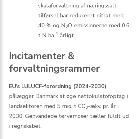
skalaforvaltning af næringssalt­
tilførsel har reduceret nitrat med
40 % og N
O-emissionerne med 0,6
2
-1
t N ha
årligt.
Incitamenter &
forvaltningsrammer
EU’s LULUCF-forordning (2024-2030)
pålægger Danmark at øge nettokulstofoptag i
landsektoren med 5 mio. t CO
-ækv. pr. år i
2
2030. Genvandede tørvemoser tæller fuldt ud
i regnskabet.