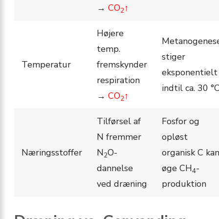
→
CO
↑
2
Højere
Metanogenes
temp.
stiger
Temperatur
fremskynder
eksponentielt
respiration
indtil ca. 30 °
→
CO
↑
2
Tilførsel af
Fosfor og
N fremmer
opløst
Næringsstoffer
N
O-
organisk C ka
2
dannelse
øge CH
-
4
ved dræning
produktion