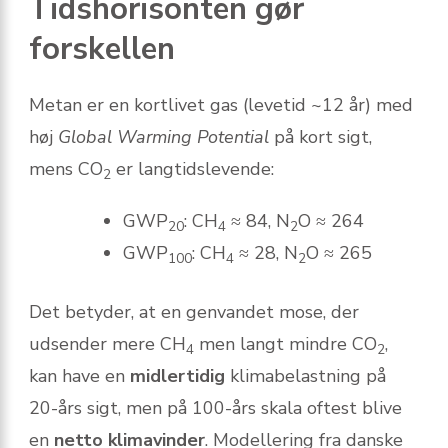
Tidshorisonten gør
forskellen
Metan er en kortlivet gas (levetid ~12 år) med
høj
Global Warming Potential
på kort sigt,
mens CO
er langtids­levende:
2
GWP
: CH
≈ 84, N
O ≈ 264
20
4
2
GWP
: CH
≈ 28, N
O ≈ 265
100
4
2
Det betyder, at en genvandet mose, der
udsender mere CH
men langt mindre CO
,
4
2
kan have en
midlertidig
klimabelastning på
20-års sigt, men på 100-års skala oftest blive
en
netto klimavinder
. Modellering fra danske