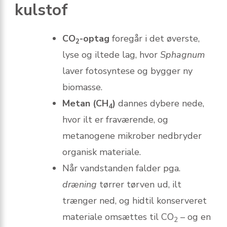
kulstof
CO
-optag
foregår i det øverste,
2
lyse og iltede lag, hvor
Sphagnum
laver fotosyntese og bygger ny
biomasse.
Metan (CH
)
dannes dybere nede,
4
hvor ilt er fraværende, og
metanogene mikrober nedbryder
organisk materiale.
Når vandstanden falder pga.
dræning
tør­rer tørven ud, ilt
trænger ned, og hidtil konserveret
materiale omsættes til CO
– og en
2