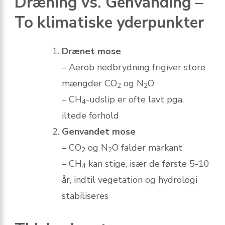
Dræning vs. Genvanding –
To klimatiske yderpunkter
Drænet mose
– Aerob nedbrydning frigiver store
mængder CO
og N
O
2
2
– CH
-udslip er ofte lavt pga.
4
iltede forhold
Genvandet mose
– CO
og N
O falder markant
2
2
– CH
kan stige, især de første 5-10
4
år, indtil vegetation og hydrologi
stabiliseres