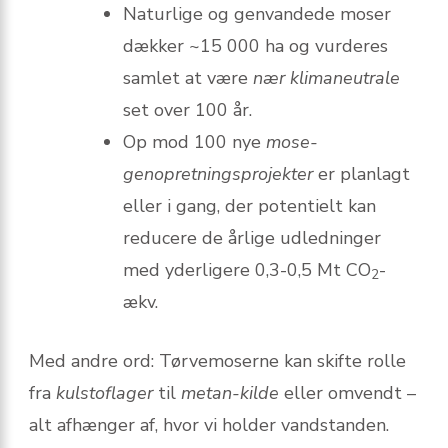
Naturlige og gen­vandede moser
dækker ~15 000 ha og vurderes
samlet at være
nær klimaneutrale
set over 100 år.
Op mod 100 nye
mose­
genopretnings­projekter
er planlagt
eller i gang, der potentielt kan
reducere de årlige udledninger
med yderligere 0,3-0,5 Mt CO
-
2
ækv.
Med andre ord: Tørvemoserne kan skifte rolle
fra
kulstoflager
til
metan-kilde
eller omvendt –
alt afhænger af, hvor vi holder vandstanden.