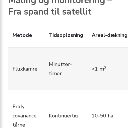
Måling og monitorering –
Fra spand til satellit
Metode
Tidsopløsning
Areal-dækning
Minutter-
2
Fluxkamre
<1 m
timer
Eddy
covariance
Kontinuerlig
10-50 ha
tårne