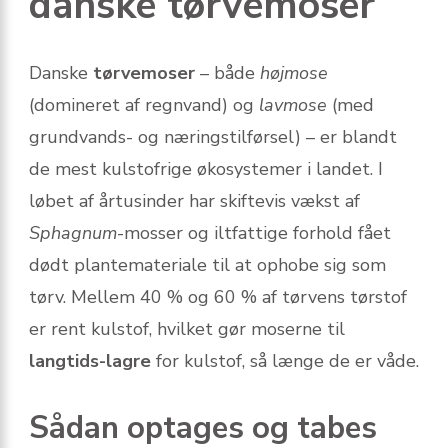
danske tørvemoser
Danske
tørvemoser
– både
højmose
(domineret af regnvand) og
lavmose
(med
grundvands- og nærings­tilførsel) – er blandt
de mest kulstofrige øko­systemer i landet. I
løbet af årtusinder har skiftevis vækst af
Sphagnum
-mosser og iltfattige forhold fået
dødt plantemateriale til at ophobe sig som
tørv. Mellem 40 % og 60 % af tørvens tørstof
er rent kulstof, hvilket gør moserne til
langtids-lagre
for kulstof, så længe de er våde.
Sådan optages og tabes