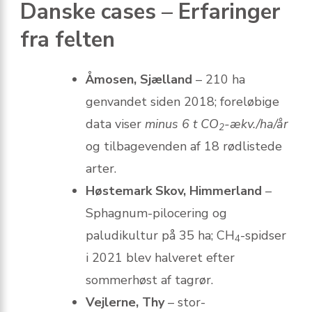
Danske cases – Erfaringer
fra felten
Åmosen, Sjælland
– 210 ha
genvandet siden 2018; foreløbige
data viser
minus 6 t CO
-ækv./ha/år
2
og tilbagevenden af 18 rødlistede
arter.
Høstemark Skov, Himmerland
–
Sphagnum-pilocering og
paludikultur på 35 ha; CH
-spidser
4
i 2021 blev halveret efter
sommerhøst af tagrør.
Vejlerne, Thy
– stor­