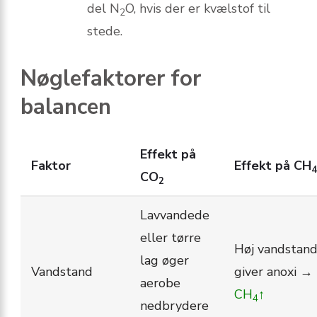
del N
O, hvis der er kvælstof til
2
stede.
Nøgle­faktorer for
balancen
Effekt på
Faktor
Effekt på CH
4
CO
2
Lavvandede
eller tørre
Høj vandstan
lag øger
Vandstand
giver anoxi →
aerobe
CH
↑
4
nedbrydere