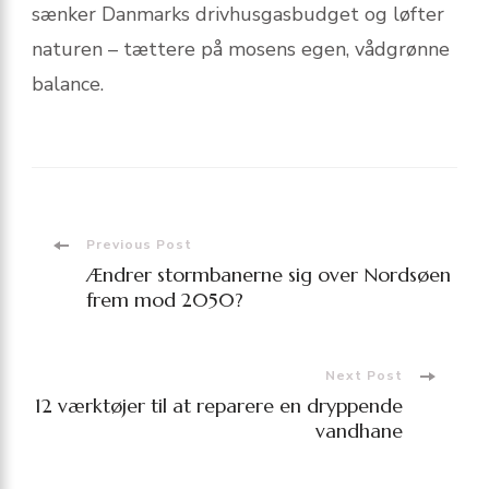
sænker Danmarks drivhusgasbudget og løfter
naturen – tættere på mosens egen, vådgrønne
balance.
Post
Previous Post
Ændrer stormbanerne sig over Nordsøen
Navigation
frem mod 2050?
Next Post
12 værktøjer til at reparere en dryppende
vandhane