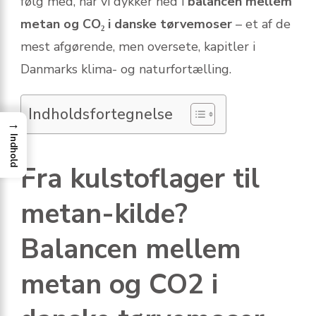
følg med, når vi dykker ned i
balancen mellem
metan og CO₂ i danske tørvemoser
– et af de
mest afgørende, men oversete, kapitler i
Danmarks klima- og naturfortælling.
Indholdsfortegnelse
→
Indhold
Fra kulstoflager til
metan-kilde?
Balancen mellem
metan og CO2 i