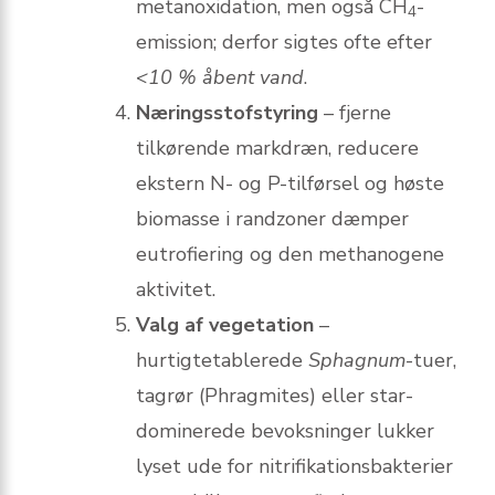
metanoxidation, men også CH
-
4
emission; derfor sigtes ofte efter
<10 % åbent vand
.
Næringsstofstyring
– fjerne
tilkørende markdræn, reducere
ekstern N- og P-tilførsel og høste
biomasse i randzoner dæmper
eutrofiering og den methanogene
aktivitet.
Valg af vegetation
–
hurtigtetablerede
Sphagnum
-tuer,
tagrør (Phragmites) eller star-
dominerede bevoksninger lukker
lyset ude for nitrifikationsbakterier