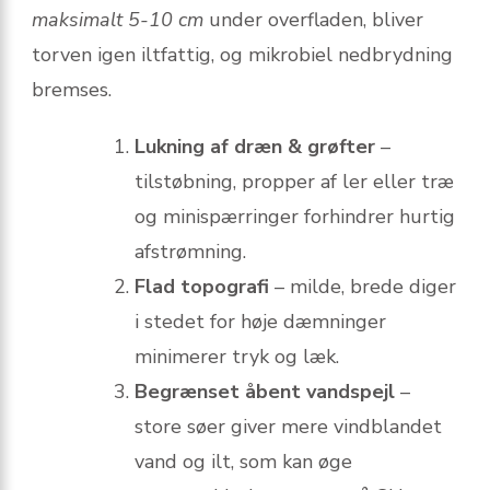
maksimalt 5-10 cm
under overfladen, bliver
torven igen iltfattig, og mikrobiel nedbrydning
bremses.
Lukning af dræn & grøfter
–
tilstøbning, propper af ler eller træ
og minispærringer forhindrer hurtig
afstrømning.
Flad topografi
– milde, brede diger
i stedet for høje dæmninger
minimerer tryk og læk.
Begrænset åbent vandspejl
–
store søer giver mere vindblandet
vand og ilt, som kan øge