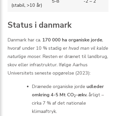
5-8
-2 – 2
(stabil, >10 år)
Status i danmark
Danmark har ca.
170 000 ha organiske jorde
,
hvoraf under 10 % stadig er
hvad man vil kalde
naturlige moser
. Resten er drænet til landbrug,
skov eller infrastruktur. Ifølge Aarhus
Universitets seneste opgørelse (2023):
Drænede organiske jorde
udleder
omkring 4-5 Mt CO
-ækv.
årligt –
2
cirka 7 % af det nationale
klimaaftryk.