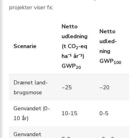
projekter viser fx:
Netto
Netto
udled­ning
udled­
Scenarie
(t CO
-eq
2
ning
ha⁻¹ år⁻¹)
GWP
100
GWP
20
Drænet land­
~25
~20
brugs­mose
Genvandet (0-
10-15
0-5
10 år)
Genvandet