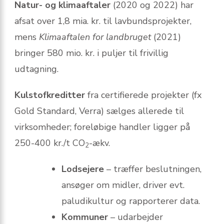
Natur- og klimaaftaler
(2020 og 2022) har
afsat over 1,8 mia. kr. til lavbundsprojekter,
mens
Klimaaftalen for landbruget
(2021)
bringer 580 mio. kr. i puljer til frivillig
udtagning.
Kulstofkreditter
fra certifierede projekter (fx
Gold Standard, Verra) sælges allerede til
virksomheder; foreløbige handler ligger på
250-400 kr./t CO
-ækv.
2
Lodsejere
– træffer beslutningen,
ansøger om midler, driver evt.
paludikultur og rapporterer data.
Kommuner
– udarbejder