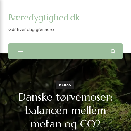
Bæredygtighed.dk
Gør hver dag grønnere
KLIMA
Danske tørvemoser:
balancen mellem
metan og CO2