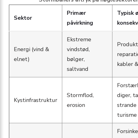
Primær
Typisk 
Sektor
påvirkning
konsek
Ekstreme
Produkt
Energi (vind &
vindstød,
reparati
elnet)
bølger,
kabler 
saltvand
Forstær
Stormflod,
diger, t
Kystinfrastruktur
erosion
strande
turisme
Forsinke