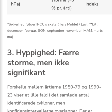
storme (+6
hPa)
indeks
% pr. årti)
*Sikkerhed følger IPCC’s skala (Høj / Middel / Lav). **DJF:
december-februar; SON: september-november; MAM: marts-
maj.
3. Hyppighed: Færre
storme, men ikke
signifikant
Forskelle mellem årtierne 1950-79 og 1990-
23 viser et lille fald i det samlede antal
identificerede cykloner, men
konfidensintervallerne overlapper. Der er