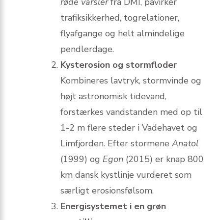
røde varsler
fra DMI, påvirker
trafiksikkerhed, togrelationer,
flyafgange og helt almindelige
pendlerdage.
Kysterosion og stormfloder
Kombineres lavtryk, stormvinde og
højt astronomisk tidevand,
forstærkes vandstanden med op til
1-2 m flere steder i Vadehavet og
Limfjorden. Efter stormene
Anatol
(1999) og
Egon
(2015) er knap 800
km dansk kystlinje vurderet som
særligt erosionsfølsom.
Energisystemet i en grøn