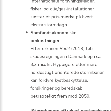
Internationale forsyningskæder,
fiskeri og olie/gas-installationer
sætter et pris-mærke på hvert
ekstra stormdøgn.
Samfundsøkonomiske
omkostninger
Efter orkanen
Bodil
(2013) løb
skadesregningen i Danmark op i ca.
3,2 mia. kr. Hyppigere eller mere
nordøstligt orienterede stormbaner
kan fordyre kystbeskyttelse,
forsikringer og beredskab
betragteligt frem mod 2050.
Stormbaners aftryk på nøglesektore