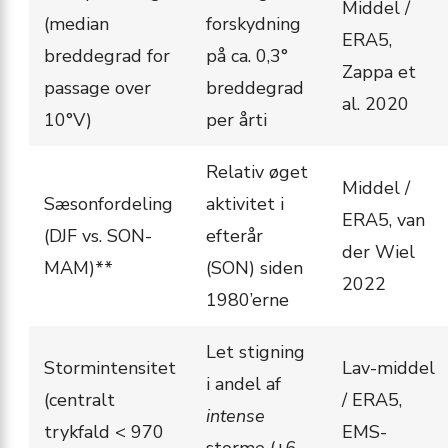
Middel /
(median
forskydning
ERA5,
breddegrad for
på ca. 0,3°
Zappa et
passage over
breddegrad
al. 2020
10°V)
per årti
Relativ øget
Middel /
Sæsonfordeling
aktivitet i
ERA5, van
(DJF vs. SON-
efterår
der Wiel
MAM)**
(SON) siden
2022
1980’erne
Let stigning
Stormintensitet
Lav-middel
i andel af
(centralt
/ ERA5,
intense
trykfald < 970
EMS-