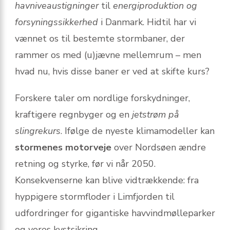
havniveaustigninger
til
energiproduktion og
forsyningssikkerhed
i Danmark. Hidtil har vi
vænnet os til bestemte stormbaner, der
rammer os med (u)jævne mellemrum – men
hvad nu, hvis disse baner er ved at skifte kurs?
Forskere taler om nordlige forskydninger,
kraftigere regnbyger og en
jetstrøm på
slingrekurs
. Ifølge de nyeste klimamodeller kan
stormenes motorveje
over Nordsøen ændre
retning og styrke, før vi når 2050.
Konsekvenserne kan blive vidtrækkende: fra
hyppigere stormfloder i Limfjorden til
udfordringer for gigantiske havvindmølleparker
og vores kystsikring.