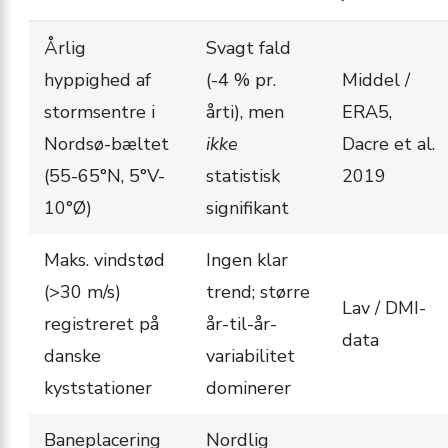
Årlig
Svagt fald
hyppighed af
(-4 % pr.
Middel /
stormsentre i
årti), men
ERA5,
Nordsø-bæltet
ikke
Dacre et al.
(55-65°N, 5°V-
statistisk
2019
10°Ø)
signifikant
Maks. vindstød
Ingen klar
(>30 m/s)
trend; større
Lav / DMI-
registreret på
år-til-år-
data
danske
variabilitet
kyststationer
dominerer
Bane­placering
Nordlig