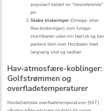
populært kaldet en
“meanderende”
jet.
Skabe blokeringer
(Omega- eller
Rex-blokeringer), som tvinger
stormbaner uden om højtryk og kan
parkere dem over Nordsøen med
langvarig vind og nedbør.
Hav-atmosfære-koblinger:
Golfstrømmen og
overfladetemperaturer
Nordatlantiske overflade­temperaturer (SST)
påvirker både jetstrøm og NAO. Et varmt