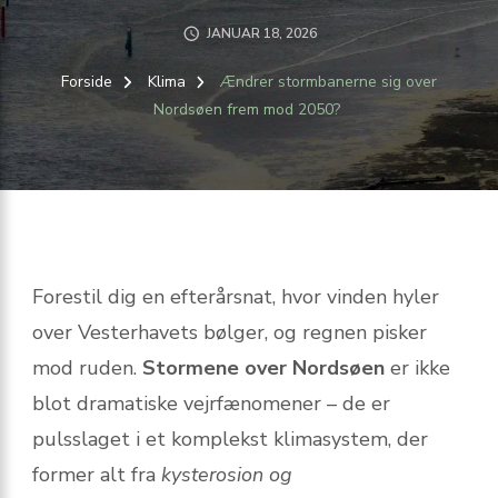
JANUAR 18, 2026
Forside
Klima
Ændrer stormbanerne sig over
Nordsøen frem mod 2050?
Forestil dig en efterårsnat, hvor vinden hyler
over Vesterhavets bølger, og regnen pisker
mod ruden.
Stormene over Nordsøen
er ikke
blot dramatiske vejrfænomener – de er
pulsslaget i et komplekst klimasystem, der
former alt fra
kysterosion og