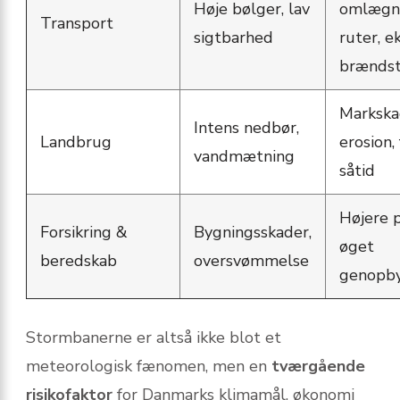
Høje bølger, lav
omlægni
Transport
sigtbarhed
ruter, e
brændst
Markska
Intens nedbør,
Landbrug
erosion,
vandmætning
såtid
Højere 
Forsikring &
Bygningsskader,
øget
beredskab
oversvømmelse
genopby
Stormbanerne er altså ikke blot et
meteorologisk fænomen, men en
tværgående
risikofaktor
for Danmarks klimamål, økonomi