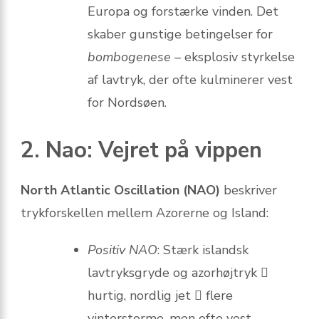
Europa og forstærke vinden. Det
skaber gunstige betingelser for
bombogenese
– eksplosiv styrkelse
af lavtryk, der ofte kulminerer vest
for Nordsøen.
2. Nao: Vejret på vippen
North Atlantic Oscillation (NAO)
beskriver
trykforskel­len mellem Azorerne og Island:
Positiv NAO
: Stærk islandsk
lavtryksgryde og azorhøjtryk 
hurtig, nordlig jet  flere
vinterstorme, men ofte vest-