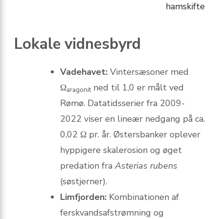
hamskifte
Lokale vidnesbyrd
Vadehavet:
Vintersæsoner med
Ω
ned til 1,0 er målt ved
aragonit
Rømø. Datatidsserier fra 2009-
2022 viser en lineær nedgang på ca.
0,02 Ω pr. år. Østersbanker oplever
hyppigere skalerosion og øget
predation fra
Asterias rubens
(søstjerner).
Limfjorden:
Kombinationen af
ferskvandsafstrømning og