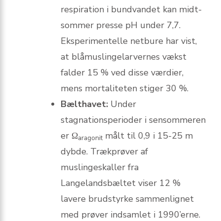
respiration i bundvandet kan midt-
sommer presse pH under 7,7.
Eksperimentelle netbure har vist,
at blåmuslingelarvernes vækst
falder 15 % ved disse værdier,
mens mortaliteten stiger 30 %.
Bælthavet:
Under
stagnationsperioder i sensommeren
er Ω
målt til 0,9 i 15-25 m
aragonit
dybde. Trækprøver af
muslingeskaller fra
Langelandsbæltet viser 12 %
lavere brudstyrke sammenlignet
med prøver indsamlet i 1990’erne.