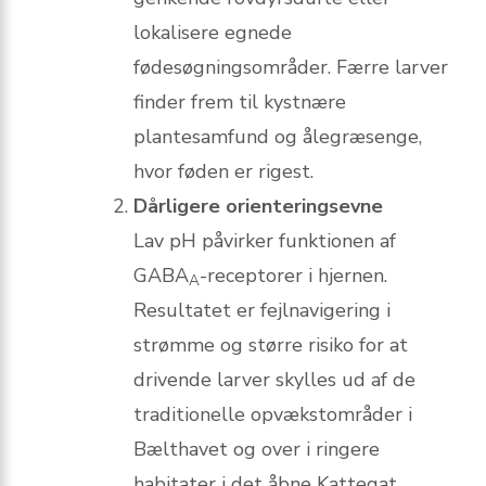
lokalisere egnede
fødesøgningsområder. Færre larver
finder frem til kystnære
plantesamfund og ålegræsenge,
hvor føden er rigest.
Dårligere orienteringsevne
Lav pH påvirker funktionen af
GABA
-receptorer i hjernen.
A
Resultatet er fejlnavigering i
strømme og større risiko for at
drivende larver skylles ud af de
traditionelle opvækstområder i
Bælthavet og over i ringere
habitater i det åbne Kattegat.