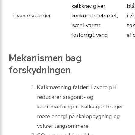
kalkkrav giver
bl
Cyanobakterier
konkurrencefordel,
i Ø
især i varmt,
tok
fosfor­rigt vand
af 
Mekanismen bag
forskydningen
Kalkmætning falder:
Lavere pH
reducerer aragonit- og
kalcitmætningen. Kalkalger bruger
mere energi på skalopbygning og
vokser langsommere.