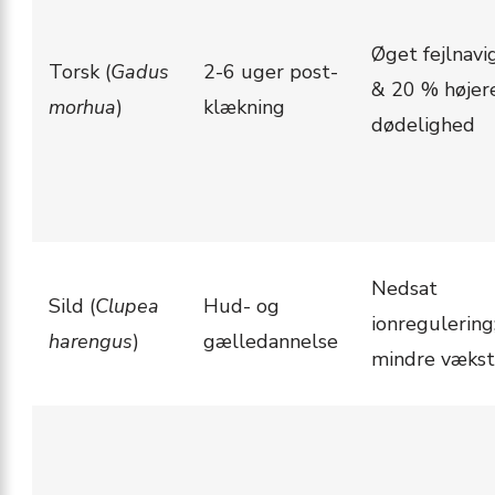
Øget fejlnavi
Torsk (
Gadus
2-6 uger post-
& 20 % højer
morhua
)
klækning
dødelighed
Nedsat
Sild (
Clupea
Hud- og
ionregulering
harengus
)
gælledannelse
mindre vækst