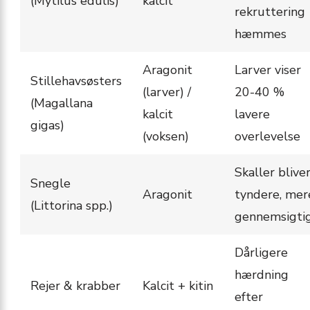
(Mytilus edulis)
kalcit
rekruttering
hæmmes
Aragonit
Larver viser
Stillehavsøsters
(larver) /
20-40 %
(Magallana
kalcit
lavere
gigas)
(voksen)
overlevelse
Skaller blive
Snegle
Aragonit
tyndere, mer
(Littorina spp.)
gennemsigti
Dårligere
hærdning
Rejer & krabber
Kalcit + kitin
efter