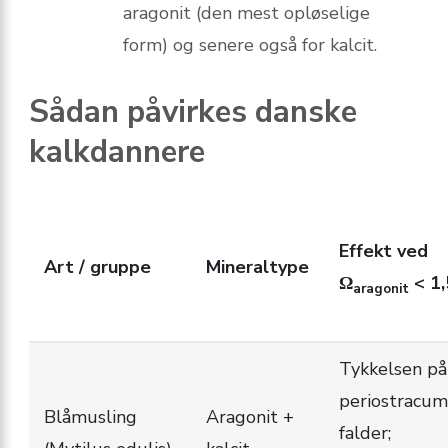
aragonit (den mest opløselige
form) og senere også for kalcit.
Sådan påvirkes danske
kalkdannere
Effekt ved
Art / gruppe
Mineraltype
Ω
< 1,
aragonit
Tykkelsen på
periostracum
Blåmusling
Aragonit +
falder;