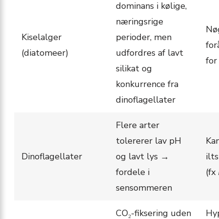
dominans i kølige,
næringsrige
Nøg
Kiselalger
perioder, men
for
(diatomeer)
udfordres af lavt
fo
silikat og
konkurrence fra
dinoflagellater
Flere arter
tolererer lav pH
Kan
Dinoflagellater
og lavt lys →
ilt
fordele i
(fx
sensommeren
CO₂-fiksering uden
Hy