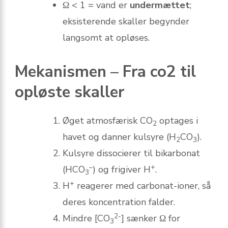
Ω < 1 = vand er
undermættet
;
eksisterende skaller begynder
langsomt at opløses.
Mekanismen – Fra co2 til
opløste skaller
Øget atmosfærisk CO
optages i
2
havet og danner kulsyre (H
CO
).
2
3
Kulsyre dissocierer til bikarbonat
–
+
(HCO
) og frigiver H
.
3
+
H
reagerer med carbonat-ioner, så
deres koncentration falder.
2-
Mindre [CO
] sænker Ω for
3