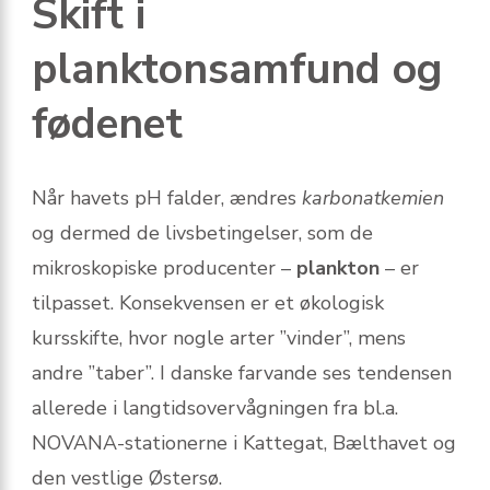
Skift i
planktonsamfund og
fødenet
Når havets pH falder, ændres
karbonatkemien
og dermed de livsbetingelser, som de
mikroskopiske producenter –
plankton
– er
tilpasset. Konsekvensen er et økologisk
kursskifte, hvor nogle arter ”vinder”, mens
andre ”taber”. I danske farvande ses tendensen
allerede i langtidsovervågningen fra bl.a.
NOVANA-stationerne i Kattegat, Bælthavet og
den vestlige Østersø.