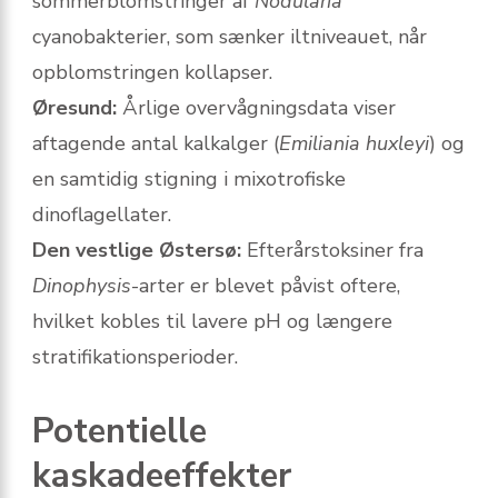
sommerblomstringer af
Nodularia
cyanobakterier, som sænker iltniveauet, når
opblomstringen kollapser.
Øresund:
Årlige overvågningsdata viser
aftagende antal kalkalger (
Emiliania huxleyi
) og
en samtidig stigning i mixotrofiske
dinoflagellater.
Den vestlige Østersø:
Efterårstoksiner fra
Dinophysis
-arter er blevet påvist oftere,
hvilket kobles til lavere pH og længere
stratifikationsperioder.
Potentielle
kaskadeeffekter