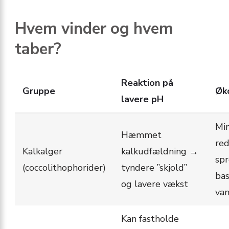
Hvem vinder og hvem
taber?
Reaktion på
Gruppe
Øk
lavere pH
Min
Hæmmet
red
Kalkalger
kalkudfældning →
spr
(coccolithophorider)
tyndere ”skjold”
bas
og lavere vækst
van
Kan fastholde