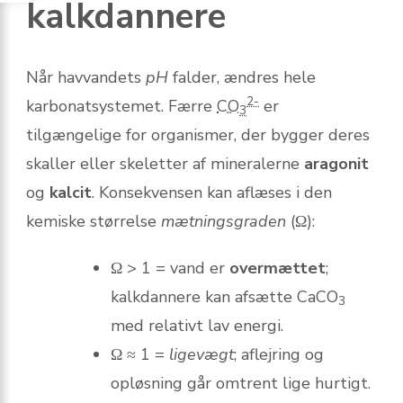
kalkdannere
Når havvandets
pH
falder, ændres hele
2-
karbonatsystemet. Færre
CO
er
3
tilgængelige for organismer, der bygger deres
skaller eller skeletter af mineralerne
aragonit
og
kalcit
. Konsekvensen kan aflæses i den
kemiske størrelse
mætningsgraden
(Ω):
Ω > 1 = vand er
overmættet
;
kalkdannere kan afsætte CaCO
3
med relativt lav energi.
Ω ≈ 1 =
ligevægt
; aflejring og
opløsning går omtrent lige hurtigt.