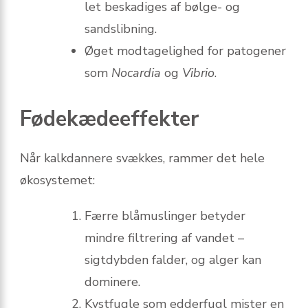
let beskadiges af bølge- og
sandslibning.
Øget modtagelighed for patogener
som
Nocardia
og
Vibrio
.
Fødekædeeffekter
Når kalkdannere svækkes, rammer det hele
økosystemet:
Færre blåmuslinger betyder
mindre filtrering af vandet –
sigtdybden falder, og alger kan
dominere.
Kystfugle som edderfugl mister en