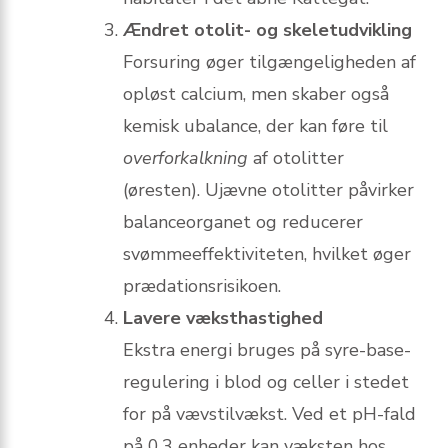
Ændret otolit- og skeletudvikling
Forsuring øger tilgængeligheden af
opløst calcium, men skaber også
kemisk ubalance, der kan føre til
overforkalkning
af otolitter
(øresten). Ujævne otolitter påvirker
balanceorganet og reducerer
svømmeeffektiviteten, hvilket øger
prædationsrisikoen.
Lavere væksthastighed
Ekstra energi bruges på syre-base-
regulering i blod og celler i stedet
for på vævstilvækst. Ved et pH-fald
på 0,3 enheder kan væksten hos