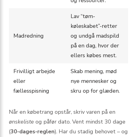
og ressourcer.
Lav “tøm-
køleskabet”-retter
Madredning
og undgå madspild
på en dag, hvor der
ellers købes mest.
Frivilligt arbejde
Skab mening, mød
eller
nye mennesker og
fællesspisning
skru op for glæden.
Når en købetrang opstår, skriv varen på en
ønskeliste
og påfør dato. Vent mindst 30 dage
(
30-dages-reglen
). Har du stadig behovet – og