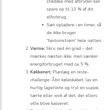
stikdåse med afbryder kan
spare op til 10 % af dit
elforbrug.
Sæt opladere i en timer, så
de ikke bruger
“fantomstrøm” hele natten.
Varme:
Skru ned én grad – det
mærkes næsten ikke, men sænker
energiforbruget med ca. 5 %.
Køkkenet:
Planlæg en
reste-
challenge
. Åbn køleskabet, lav en
hurtig lagerliste og tryl en suppe,
tærte eller wok af det, der ellers
ville blive kasseret.