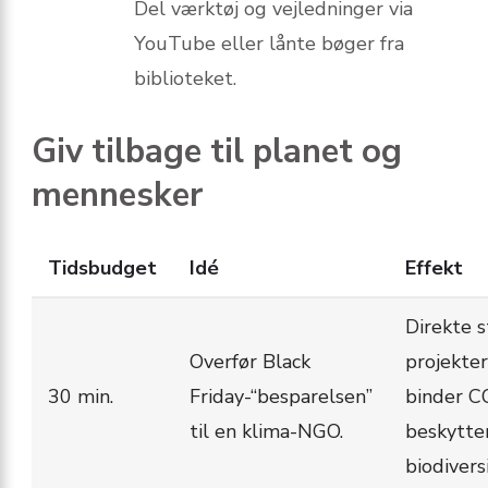
Del værktøj og vejledninger via
YouTube eller lånte bøger fra
biblioteket.
Giv tilbage til planet og
mennesker
Tidsbudget
Idé
Effekt
Direkte s
Overfør Black
projekter
30 min.
Friday-“besparelsen”
binder C
til en klima-NGO.
beskytte
biodivers