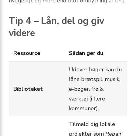
hyggeligt og mere end blot ombytning af ting.
Tip 4 – Lån, del og giv
videre
Ressource
Sådan gør du
Udover bøger kan du
låne brætspil, musik,
Biblioteket
e-bøger, frø &
værktøj (i flere
kommuner).
Tilmeld dig lokale
projekter som
Repair