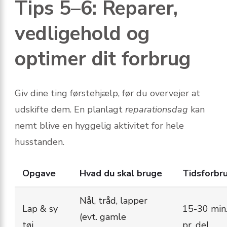
Tips 5–6: Reparer,
vedligehold og
optimer dit forbrug
Giv dine ting førstehjælp, før du overvejer at
udskifte dem. En planlagt
reparationsdag
kan
nemt blive en hyggelig aktivitet for hele
husstanden.
Opgave
Hvad du skal bruge
Tidsforbr
Nål, tråd, lapper
Lap & sy
15-30 min
(evt. gamle
tøj
pr. del