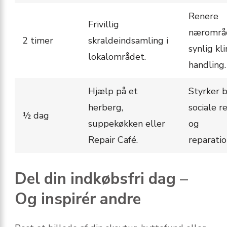
Renere
Frivillig
nærområ
2 timer
skraldeindsamling i
synlig kl
lokalområdet.
handling.
Hjælp på et
Styrker 
herberg,
sociale r
½ dag
suppekøkken eller
og
Repair Café.
reparatio
Del din indkøbsfri dag –
Og inspirér andre