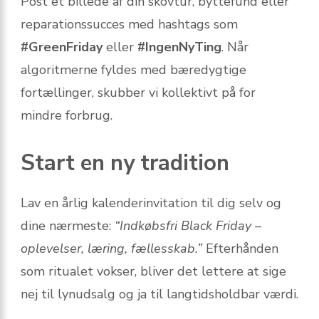
Post et billede af din skovtur, byttefund eller
reparationssucces med hashtags som
#GreenFriday
eller
#IngenNyTing
. Når
algoritmerne fyldes med bæredygtige
fortællinger, skubber vi kollektivt på for
mindre forbrug.
Start en ny tradition
Lav en årlig kalender­invitation til dig selv og
dine nærmeste:
“Indkøbsfri Black Friday –
oplevelser, læring, fællesskab.”
Efterhånden
som ritualet vokser, bliver det lettere at sige
nej til lynudsalg og ja til langtidsholdbar værdi.