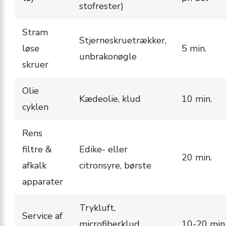
stofrester)
Stram
Stjerneskruetrækker,
løse
5 min.
unbrakonøgle
skruer
Olie
Kædeolie, klud
10 min.
cyklen
Rens
filtre &
Edike- eller
20 min.
afkalk
citronsyre, børste
apparater
Trykluft,
Service af
microfiberklud,
10-20 min