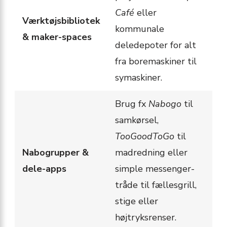
Café
eller
Værktøjsbibliotek
kommunale
& maker-spaces
deledepoter for alt
fra boremaskiner til
symaskiner.
Brug fx
Nabogo
til
samkørsel,
TooGoodToGo
til
Nabogrupper &
madredning eller
dele-apps
simple messenger-
tråde til fællesgrill,
stige eller
højtryksrenser.