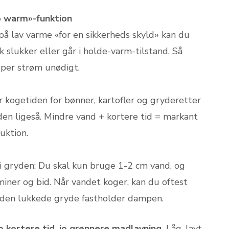
p warm»-funktion
 på lav varme «for en sikkerheds skyld» kan du
k slukker eller går i holde-varm-tilstand. Så
pper strøm unødigt.
kogetiden for bønner, kartofler og gryderetter
en ligeså. Mindre vand + kortere tid = markant
uktion.
 i gryden: Du skal kun bruge 1-2 cm vand, og
iner og bid. Når vandet koger, kan du oftest
i den lukkede gryde fastholder dampen.
jo kortere tid, jo grønnere madlavning.
Låg, lavt