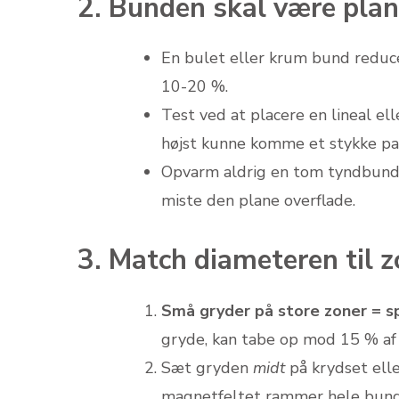
2. Bunden skal være plan
En bulet eller krum bund reduc
10-20 %.
Test ved at placere en lineal e
højst kunne komme et stykke pap
Opvarm aldrig en tom tyndbundet
miste den plane overflade.
3. Match diameteren til 
Små gryder på store zoner = sp
gryde, kan tabe op mod 15 % af 
Sæt gryden
midt
på krydset elle
magnetfeltet rammer hele bund