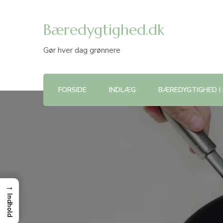
Bæredygtighed.dk
Gør hver dag grønnere
FORSIDE
INDLÆG
BÆREDYGTIGHED I
→
Indhold