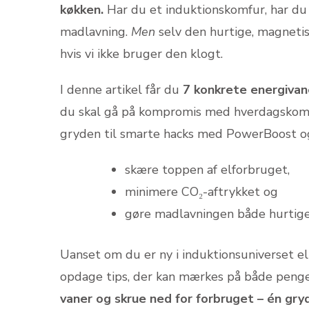
køkken.
Har du et induktionskomfur, har du 
madlavning.
Men
selv den hurtige, magnetis
hvis vi ikke bruger den klogt.
I denne artikel får du
7 konkrete energivan
du skal gå på kompromis med hverdagskomfo
gryden til smarte hacks med PowerBoost og
skære toppen af elforbruget,
minimere CO₂-aftrykket og
gøre madlavningen både hurtig
Uanset om du er ny i induktionsuniverset el
opdage tips, der kan mærkes på både peng
vaner og skrue ned for forbruget – én gry