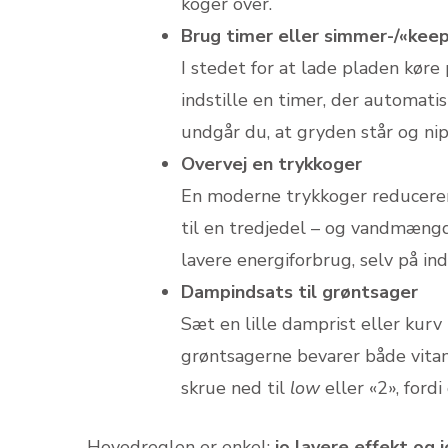
koger over.
Brug timer eller simmer-/«kee
I stedet for at lade pladen køre
indstille en timer, der automatis
undgår du, at gryden står og ni
Overvej en trykkoger
En moderne trykkoger reducerer 
til en tredjedel – og vandmængd
lavere energiforbrug, selv på ind
Dampindsats til grøntsager
Sæt en lille damprist eller kurv
grøntsagerne bevarer både vitam
skrue ned til
low
eller «2», ford
Hovedreglen er enkel:
jo lavere effekt og 