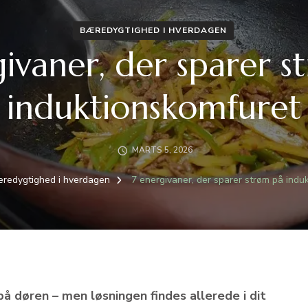
BÆREDYGTIGHED I HVERDAGEN
givaner, der sparer s
induktionskomfuret
MARTS 5, 2026
redygtighed i hverdagen
7 energivaner, der sparer strøm på indu
på døren – men løsningen findes allerede i dit