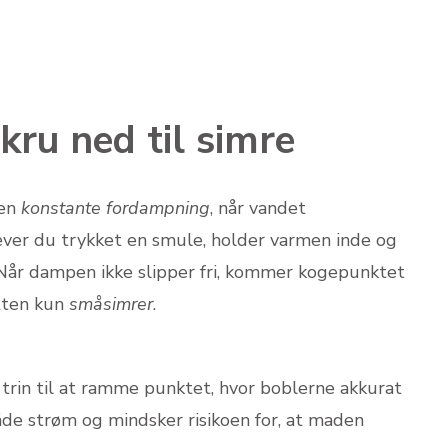
kru ned til simre
den
konstante fordampning
, når vandet
æver du trykket en smule, holder varmen inde og
 Når dampen ikke slipper fri, kommer kogepunktet
etten kun
småsimrer
.
trin til at ramme punktet, hvor boblerne akkurat
åde strøm og mindsker risikoen for, at maden