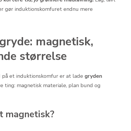
 der gør induktionskomfuret endnu mere
 gryde: magnetisk,
de størrelse
d på et induktionskomfur er at lade
gryden
re ting: magnetisk materiale, plan bund og
et magnetisk?