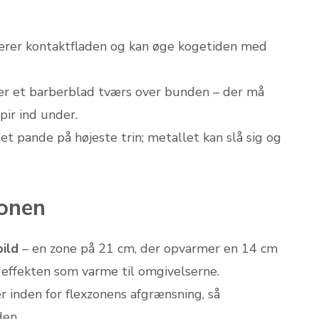
erer kontaktfladen og kan øge kogetiden med
ller et barberblad tværs over bunden – der må
ir ind under.
 pande på højeste trin; metallet kan slå sig og
zonen
ild
– en zone på 21 cm, der opvarmer en 14 cm
effekten som varme til omgivelserne.
r inden for flexzonens afgrænsning, så
en.