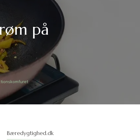
trøm på
ktionskomfuret
Bæredygtighed.dk