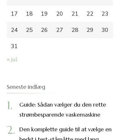
17
18
19
20
21
22
23
24
25
26
27
28
29
30
31
« jul
Seneste indlæg
Guide: Sådan vælger du den rette
strømbesparende vaskemaskine
Den komplette guide til at vælge en
bedst i test-ståmåtte med lang