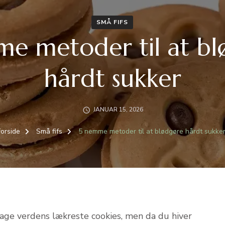
SMÅ FIFS
e metoder til at b
hårdt sukker
JANUAR 15, 2026
Forside
Små fifs
5 nemme metoder til at blødgøre hårdt sukke
bage verdens lækreste cookies, men da du hiver