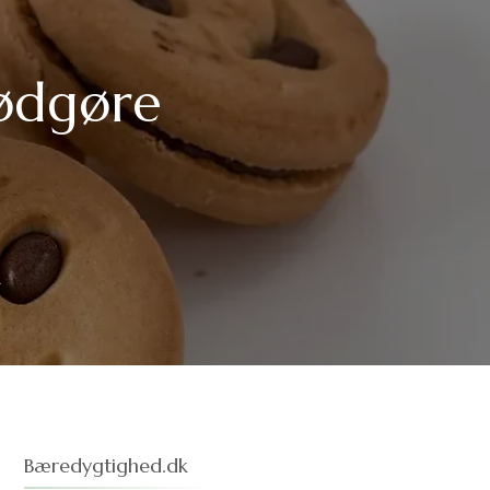
lødgøre
r
Bæredygtighed.dk