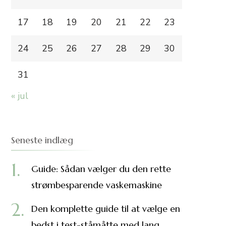
17
18
19
20
21
22
23
24
25
26
27
28
29
30
31
« jul
Seneste indlæg
Guide: Sådan vælger du den rette
strømbesparende vaskemaskine
Den komplette guide til at vælge en
bedst i test-ståmåtte med lang