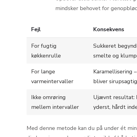
mindsker behovet for genopblø
Fejl
Konsekvens
For fugtig
Sukkeret begynd
køkkenrulle
smelte og klump
For lange
Karamellisering 
varmeintervaller
bliver sirupsagti
Ikke omrøring
Ujævnt resultat:
mellem intervaller
yderst, hårdt ind
Med denne metode kan du på under ét minut