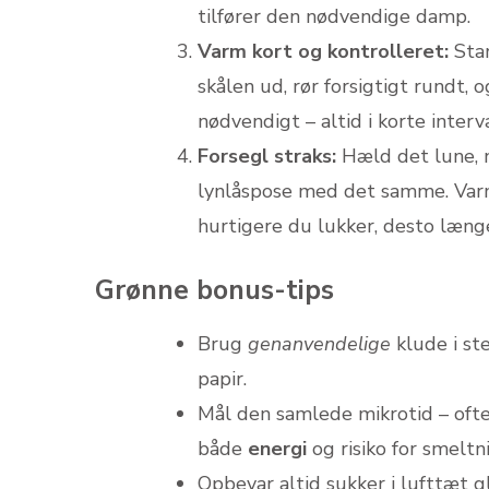
tilfører den nødvendige damp.
Varm kort og kontrolleret:
Sta
skålen ud, rør forsigtigt rundt
nødvendigt – altid i korte inter
Forsegl straks:
Hæld det lune, n
lynlåspose med det samme. Varme
hurtigere du lukker, desto læng
Grønne bonus-tips
Brug
genanvendelige
klude i st
papir.
Mål den samlede mikrotid – ofte
både
energi
og risiko for smeltn
Opbevar altid sukker i lufttæt 