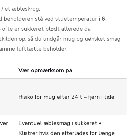
 / et æbleskrog.
d beholderen stå ved stuetemperatur i
6-
 – ofte er sukkeret blødt allerede da.
tkilden op, så du undgår mug og uønsket smag.
samme lufttætte beholder.
Vær opmærksom på
Risiko for mug efter 24 t – fjern i tide
iver
Eventuel æble­smag i sukkeret •
Klistrer hvis den efterlades for længe