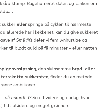
thård
klump. Bagehumøret daler, og tanken om
oldbar.
t sukker
eller
springe på cyklen til nærmeste
du allerede har i køkkenet, kan du give sukkeret
dgave af
Små fifs
deler vi fem lynhurtige og
ker til blødt guld på få minutter – eller natten
bølgeovnsløsning
, den skånsomme
brød- eller
e
terrakotta-sukkersten
, finder du en metode,
grønne ambitioner.
n – på rekordtid?
Scroll videre og opdag, hvor
t) lidt blødere og meget grønnere.