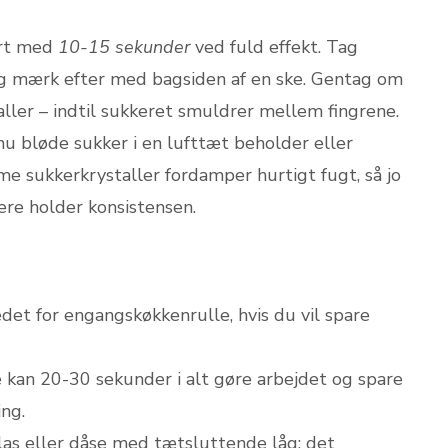
rt med
10-15 sekunder
ved fuld effekt. Tag
, og mærk efter med bagsiden af en ske. Gentag om
valler – indtil sukkeret smuldrer mellem fingrene.
u bløde sukker i en lufttæt beholder eller
 sukkerkrystaller fordamper hurtigt fugt, så jo
ere holder konsistensen.
edet for engangskøkkenrulle, hvis du vil spare
 kan 20-30 sekunder i alt gøre arbejdet og spare
ing.
glas eller dåse med tætsluttende låg; det