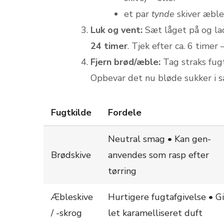
et par
tynde
skiver æble
Luk og vent:
Sæt låget på og la
24 timer
. Tjek efter ca. 6 timer
Fjern brød/æble:
Tag straks fug
Opbevar det nu bløde sukker i 
Fugtkilde
Fordele
Neutral smag • Kan gen­
Brødskive
anvendes som rasp efter
tørring
Æbleskive
Hurtigere fugt­afgivelse • G
/ -skrog
let karamelliseret duft