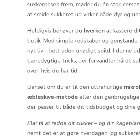
sukkerposen frem, møder du én stor,
cemen
at smide sukkeret ud virker både dyr og uh
Heldigvis behøver du
hverken
at kassere di
butik. Med simple redskaber og genstande, 
nyt liv – helt uden unødigt spild. I denne u
bæredygtige tricks, der forvandler hårdt suk
over, hvis du har tid.
Uanset om du er til den ultrahurtige
mikro
æbleskive-metode
eller den genbrugelig
der passer til både dit tidsbudget og dine 
Klar til at redde dit sukker – og din kagepla
nemt det er at gøre hverdagen (og sukkere