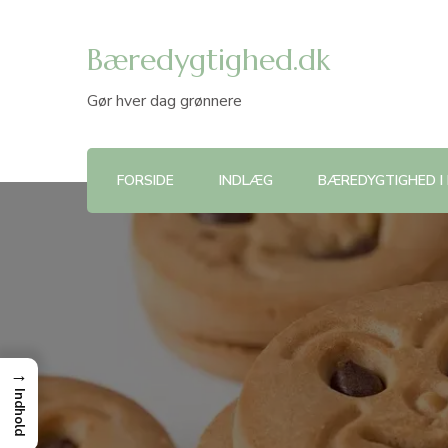
Bæredygtighed.dk
Gør hver dag grønnere
FORSIDE
INDLÆG
BÆREDYGTIGHED I
→
Indhold