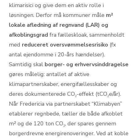
klimarisici og give dem en aktiv rolle i
løsningen. Derfor må kommuner måle
m²
lokale afledning af regnvand (LAR) og
afkoblingsgrad
fra fælleskloak, sammenholdt
med
reduceret oversvømmelsesrisiko
(fx
antal ejendomme i 20-års hændelser).
Samtidig skal
borger- og erhvervsinddragelse
gøres målelig: antallet af aktive
klimapartnerskaber, energifællesskaber og
deres dokumenterede CO₂-effekt (tCO₂e/år).
Når Fredericia via partnerskabet “Klimabyen”
etablerer regnbede, tæller de både afkoblet
m² og de 120 ton CO₂, der spares gennem
borgerdrevne energirenoveringer. Ved at koble