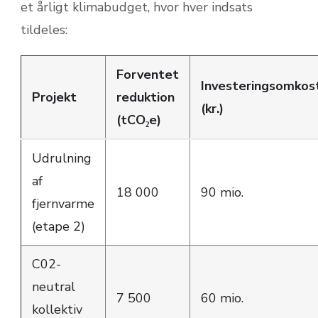
et årligt klimabudget, hvor hver indsats
tildeles:
Forventet
Investeringsomkos
Projekt
reduktion
(kr.)
(tCO₂e)
Udrulning
af
18 000
90 mio.
fjernvarme
(etape 2)
C02-
neutral
7 500
60 mio.
kollektiv