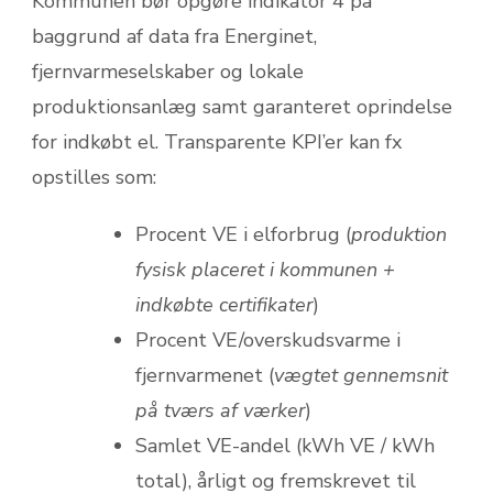
Kommunen bør opgøre indikator 4 på
baggrund af data fra Energinet,
fjernvarmeselskaber og lokale
produktionsanlæg samt garanteret oprindelse
for indkøbt el. Transparente KPI’er kan fx
opstilles som:
Procent VE i elforbrug (
produktion
fysisk placeret i kommunen +
indkøbte certifikater
)
Procent VE/overskudsvarme i
fjernvarmenet (
vægtet gennemsnit
på tværs af værker
)
Samlet VE-andel (kWh VE / kWh
total), årligt og fremskrevet til