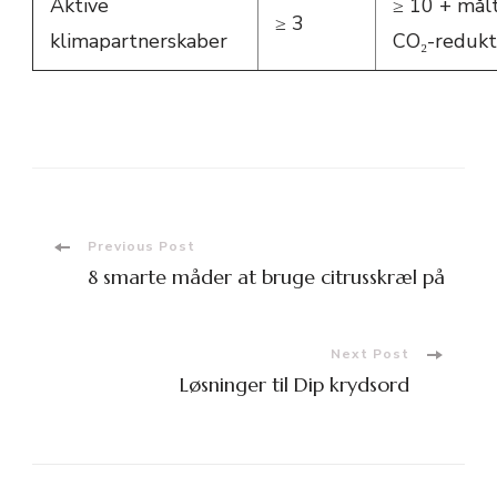
Aktive
≥ 10 + mål
≥ 3
klimapartnerskaber
CO₂-redukt
Post
Previous Post
8 smarte måder at bruge citrusskræl på
Navigation
Next Post
Løsninger til Dip krydsord