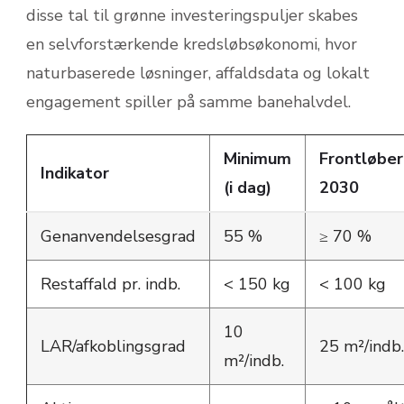
disse tal til grønne investeringspuljer skabes
en selvforstærkende kredsløbsøkonomi, hvor
naturbaserede løsninger, affaldsdata og lokalt
engagement spiller på samme banehalvdel.
Minimum
Frontløbe
Indikator
(i dag)
2030
Genanvendelsesgrad
55 %
≥ 70 %
Restaffald pr. indb.
< 150 kg
< 100 kg
10
LAR/afkoblingsgrad
25 m²/indb.
m²/indb.