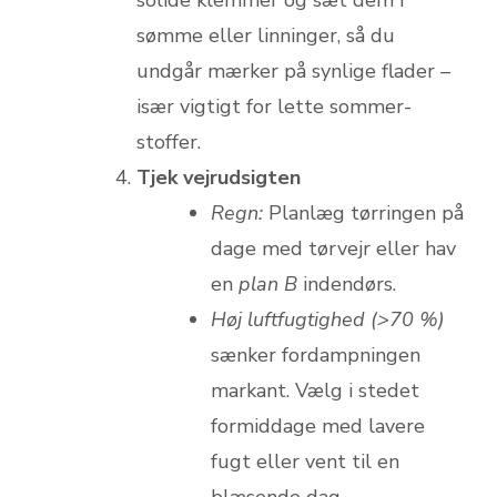
sømme eller linninger, så du
undgår mærker på synlige flader –
især vigtigt for lette sommer­
stoffer.
Tjek vejrudsigten
Regn:
Planlæg tørringen på
dage med tørvejr eller hav
en
plan B
indendørs.
Høj luftfugtighed (>70 %)
sænker fordamp­ningen
markant. Vælg i stedet
formiddage med lavere
fugt eller vent til en
blæsende dag.