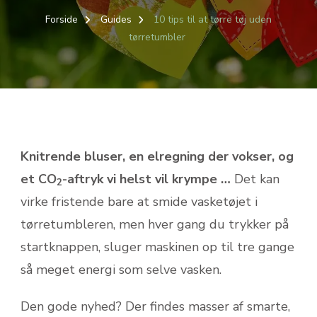
Forside
Guides
10 tips til at tørre tøj uden
tørretumbler
Knitrende bluser, en elregning der vokser, og
et CO
-aftryk vi helst vil krympe …
Det kan
2
virke fristende bare at smide vasketøjet i
tørretumbleren, men hver gang du trykker på
startknappen, sluger maskinen op til tre gange
så meget energi som selve vasken.
Den gode nyhed? Der findes masser af smarte,