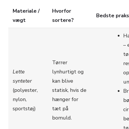
Materiale /
Hvorfor
Bedste praks
vægt
sortere?
Hæ
– 
tø
Tørrer
re
Lette
lynhurtigt og
op
synteter
kan blive
un
(polyester,
statisk, hvis de
Br
nylon,
hænger for
bø
sportstøj)
tæt på
ci
bomuld.
be
tø