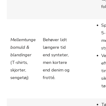
fo
Sp
5-
Mellemtunge
Behøver lidt
me
bomuld &
længere tid
st
blandinger
end synteter,
Ve
(T-shirts,
men kortere
ef
skjorter,
end denim og
ti
sengetøj)
frotté.
si
tø
Tø